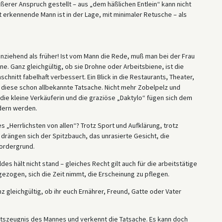
ößerer Anspruch gestellt – aus „dem häßlichen Entlein“ kann nicht
 erkennende Mann ist in der Lage, mit minimaler Retusche – als
anziehend als früher! Ist vom Mann die Rede, muß man bei der Frau
e. Ganz gleichgültig, ob sie Drohne oder Arbeitsbiene, ist die
nitt fabelhaft verbessert. Ein Blick in die Restaurants, Theater,
 diese schon allbekannte Tatsache. Nicht mehr Zobelpelz und
die kleine Verkäuferin und die graziöse „Daktylo“ fügen sich dem
ldern werden.
es „Herrlichsten von allen“? Trotz Sport und Aufklärung, trotz
rängen sich der Spitzbauch, das unrasierte Gesicht, die
ordergrund.
s hält nicht stand – gleiches Recht gilt auch für die arbeitstätige
gezogen, sich die Zeit nimmt, die Erscheinung zu pflegen.
nz gleichgültig, ob ihr euch Ernährer, Freund, Gatte oder Vater
utszeugnis des Mannes und verkennt die Tatsache. Es kann doch