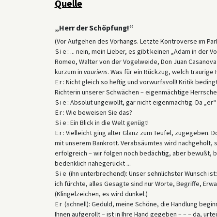
Quelle
wandelnden Beziehungen zwischen den Geschlechtern se
sie in den Kapiteln immer wieder auf Schlachten, Mach
der letzten Seite einen Friedensvertrag ankündigten. D
„Herr der Schöpfung!“
bekräftigten eine Wertschätzung der angeblichen Unte
(Vor Aufgehen des Vorhangs. Letzte Kontroverse im Park
ihrer Gleichheit. Es forderte zudem eine Art Wiederver
Sie
: ... nein, mein Lieber, es gibt keinen „Adam in der V
und zu bestimmten traditionellen Ritualen – im Gegensat
Romeo, Walter von der Vogelweide, Don Juan Casanova –
vorausgegangenen Jahren das Liebesleben bestimmt h
kurzum in
vauriens
. Was für ein Rückzug, welch traurige
Er
: Nicht gleich so heftig und vorwurfsvoll! Kritik bedi
Das Buch stellte eine Karikatur der sich wandelnden G
Richterin unserer Schwächen – eigenmächtige Herrscheri
Auszüge zeigen einige der prominenten Stereotypen, d
Sie
: Absolut ungewollt, gar nicht eigenmächtig. Da „er“
hervorgerufen hatte. Die Auszüge offenbaren auch die 
Er
: Wie beweisen Sie das?
Zielpublikums – das Werk sprach ein Publikum aus der o
Sie
: Ein Blick in die Welt genügt!
französische oder italienische Ausdrücke vertraut ware
Er
: Vielleicht ging alter Glanz zum Teufel, zugegeben. 
die heterosexuelle Paarbeziehung, das zentrale Ziel d
mit unserem Bankrott. Verabsäumtes wird nachgeholt, se
LGBTQ-Subkultur und eines prominenten Diskurses über
erfolgreich – wir folgen noch bedächtig, aber bewußt, b
(siehe z. B. die Auszüge aus den Tagebüchern von Käthe 
bedenklich nahegerückt ...
Paula und Burghard von Reznicek ließen sich kurz nach E
Sie
(ihn unterbrechend): Unser sehnlichster Wunsch ist:
ehrgeizigere der beiden, verfasste zahlreiche weitere 
ich fürchte, alles Gesagte sind nur Worte, Begriffe, Erw
nationale und internationale Tennistitel.
(Klingelzeichen, es wird dunkel.)
Er
(schnell): Geduld, meine Schöne, die Handlung beginn
Ihnen aufgerollt – ist in Ihre Hand gegeben – – – da, urtei