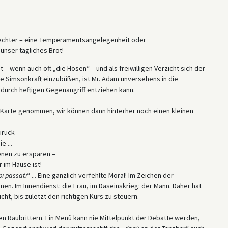
lechter – eine Temperamentsangelegenheit oder
unser tägliches Brot!
 – wenn auch oft „die Hosen“ – und als freiwilligen Verzicht sich der
e Simsonkraft einzubüßen, ist Mr. Adam unversehens in die
 durch heftigen Gegenangriff entziehen kann.
ine Karte genommen, wir können dann hinterher noch einen kleinen
urück –
 ...
zenen zu ersparen –
 im Hause ist!
i passati
“ ... Eine gänzlich verfehlte Moral! Im Zeichen der
n. Im Innendienst: die Frau, im Daseinskrieg: der Mann. Daher hat
ht, bis zuletzt den richtigen Kurs zu steuern.
n Raubrittern. Ein Menü kann nie Mittelpunkt der Debatte werden,