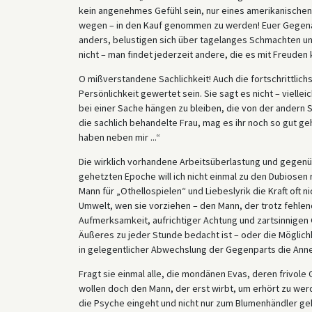
kein angenehmes Gefühl sein, nur eines amerikanische
wegen – in den Kauf genommen zu werden! Euer Gegenangr
anders, belustigen sich über tagelanges Schmachten und
nicht – man findet jederzeit andere, die es mit Freuden 
O mißverstandene Sachlichkeit! Auch die fortschrittlich
Persönlichkeit gewertet sein. Sie sagt es nicht – vielle
bei einer Sache hängen zu bleiben, die von der andern 
die sachlich behandelte Frau, mag es ihr noch so gut ge
haben neben mir ...“
Die wirklich vorhandene Arbeitsüberlastung und gegenü
gehetzten Epoche will ich nicht einmal zu den Dubiosen
Mann für „Othellospielen“ und Liebeslyrik die Kraft oft 
Umwelt, wen sie vorziehen – den Mann, der trotz fehle
Aufmerksamkeit, aufrichtiger Achtung und zartsinnigen 
Äußeres zu jeder Stunde bedacht ist – oder die Möglichk
in gelegentlicher Abwechslung der Gegenparts die Ann
Fragt sie einmal alle, die mondänen Evas, deren frivol
wollen doch den Mann, der erst wirbt, um erhört zu wer
die Psyche eingeht und nicht nur zum Blumenhändler geh