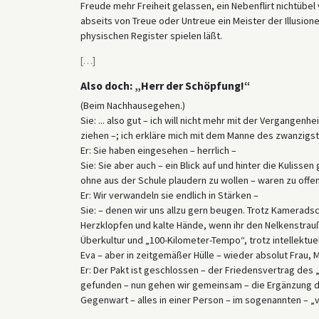
Freude mehr Freiheit gelassen, ein Nebenflirt nichtübe
abseits von Treue oder Untreue ein Meister der Illusion
physischen Register spielen läßt.
[
…
]
Also doch: „Herr der Schöpfung!“
(Beim Nachhausegehen.)
Sie: ... also gut – ich will nicht mehr mit der Vergangenh
ziehen –; ich erkläre mich mit dem Manne des zwanzigste
Er: Sie haben eingesehen – herrlich –
Sie: Sie aber auch – ein Blick auf und hinter die Kuliss
ohne aus der Schule plaudern zu wollen – waren zu offen
Er: Wir verwandeln sie endlich in Stärken –
Sie: – denen wir uns allzu gern beugen. Trotz Kamerads
Herzklopfen und kalte Hände, wenn ihr den Nelkenstrauß 
Überkultur und „100-Kilometer-Tempo“, trotz intellektu
Eva – aber in zeitgemäßer Hülle – wieder absolut Frau, 
Er: Der Pakt ist geschlossen – der Friedensvertrag des 
gefunden – nun gehen wir gemeinsam – die Ergänzung der 
Gegenwart – alles in einer Person – im sogenannten – „