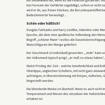
ein Seidenkleid nur, wenn es die Finanzen gefährdet. Al
bei Fernsein der Gefährtin zugebilligt, sofern er nicht o
wird er ihr, aus freien Stücken, die lila Lederpantöffelc
Badezimmertür herauslugt ...
Schön oder häßlich?
Douglas Fairbanks und Harry Liedtke, Valentino oder Me
Epoche, die über eine apollinische Vollendung des Mens
Begriff „schöner Mann“ restlos die Daseinsberechtigung
Wunschfiguren der Menge geliefert.
Der Geschmack ist individuell geworden. „Jede“ kann sic
der Volksmund typisch prägt: „er muß so etwas haben“, da
Welch Privileg der Zeit – welche Annehmlichkeit und Ent
Oberlippe, ungleichen Schultern, mit nicht ganz einwan
aufsteigen, in Übereinstimmung mit Körper, Auftreten, 
hingestellt werden.
Die blendende Maske ist überholt. Wenn es auch nicht im
Temperament und Wesen des einzelnen der Äußerlichkei
erhaben ist.