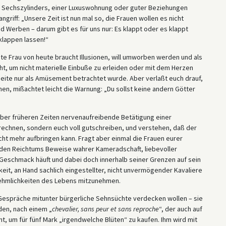
n Sechszylinders, einer Luxuswohnung oder guter Beziehungen
iff: „Unsere Zeit ist nun mal so, die Frauen wollen es nicht
 Werben – darum gibt es für uns nur: Es klappt oder es klappt
klappen lassen!“
ste Frau von heute braucht Illusionen, will umworben werden und als
icht, um nicht materielle Einbuße zu erleiden oder mit dem Herzen
Seite nur als Amüsement betrachtet wurde. Aber verlaßt euch drauf,
hen, mißachtet leicht die Warnung: „Du sollst keine andern Götter
ber früheren Zeiten nervenaufreibende Betätigung einer
 rechnen, sondern euch voll gutschreiben, und verstehen, daß der
nicht mehr aufbringen kann. Fragt aber einmal die Frauen eurer
nden Reichtums Beweise wahrer Kameradschaft, liebevoller
Geschmack häuft und dabei doch innerhalb seiner Grenzen auf sein
eit, an Hand sachlich eingestellter, nicht unvermögender Kavaliere
ehmlichkeiten des Lebens mitzunehmen.
e Gespräche mitunter bürgerliche Sehnsüchte verdecken wollen – sie
den, nach einem „
chevalier, sans peur et sans reproche
“, der auch auf
t, um für fünf Mark „irgendwelche Blüten“ zu kaufen. Ihm wird mit