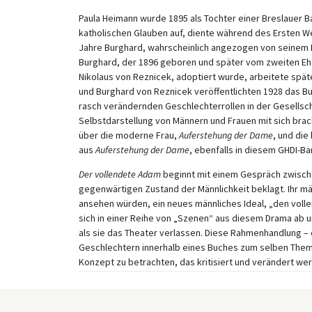
Paula Heimann wurde 1895 als Tochter einer Breslauer B
katholischen Glauben auf, diente während des Ersten W
Jahre Burghard, wahrscheinlich angezogen von seinem 
Burghard, der 1896 geboren und später vom zweiten Eh
Nikolaus von Reznicek, adoptiert wurde, arbeitete späte
und Burghard von Reznicek veröffentlichten 1928 das B
rasch verändernden Geschlechterrollen in der Gesellsch
Selbstdarstellung von Männern und Frauen mit sich brac
über die moderne Frau,
Auferstehung der Dame
, und di
aus
Auferstehung der Dame
, ebenfalls in diesem GHDI-Ba
Der vollendete Adam
beginnt mit einem Gespräch zwisch
gegenwärtigen Zustand der Männlichkeit beklagt. Ihr mä
ansehen würden, ein neues männliches Ideal, „den voll
sich in einer Reihe von „Szenen“ aus diesem Drama ab 
als sie das Theater verlassen. Diese Rahmenhandlung –
Geschlechtern innerhalb eines Buches zum selben Thema
Konzept zu betrachten, das kritisiert und verändert werd
komplizierteres Bild. Aufrufe zur Gleichberechtigung 
Widerspruch zu Passagen, die eine „natürliche“ Rollenver
metaphorischen Verwendung von Adam, Eva und dem bibli