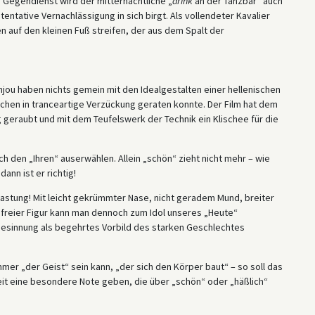
s Gegendienst wird der mitternächtliche „
drink
an der Tanzbar“ auch
stentative Vernachlässigung in sich birgt. Als vollendeter Kavalier
hen auf den kleinen Fuß streifen, der aus dem Spalt der
njou haben nichts gemein mit den Idealgestalten einer hellenischen
chen in tranceartige Verzückung geraten konnte. Der Film hat dem
 geraubt und mit dem Teufelswerk der Technik ein Klischee für die
h den „Ihren“ auserwählen. Allein „schön“ zieht nicht mehr – wie
nn ist er richtig!
lastung! Mit leicht gekrümmter Nase, nicht geradem Mund, breiter
dfreier Figur kann man dennoch zum Idol unseres „Heute“
Gesinnung als begehrtes Vorbild des starken Geschlechtes
mer „der Geist“ sein kann, „der sich den Körper baut“ – so soll das
t eine besondere Note geben, die über „schön“ oder „häßlich“