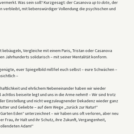
l vermerkt. Was sein soll? Kurzgesagt: der Casanova
up to date
, der
en verbleibt, mit liebenswürdiger Vollendung die psychischen und
eit liebäugeln, Vergleiche mit einem Paris, Tristan oder Casanova
n Jahrhunderts solidarisch – mit seiner Mentalität konform.
en genügte, euer Spiegelbild mißfiel euch selbst – eure Schwächen –
sichtlich –
chaftlichkeit und ehrlichem Nebeneinander haben wir wieder
achtlos beiseite legt und uns in die Arme nehmt! – Wir sind trotz
eller Einstellung und nicht wegzuleugnender Dekadenz wieder ganz
Mutter und Geliebte – auf dem Wege „zurück zur Natur!“
„Garten Eden“ unterzeichnet – wir haben uns oft verloren, aber neu
Frau, ihr Halt und ihr Schutz, ihre Zukunft, Vergangenheit,
vollendeten Adam!“