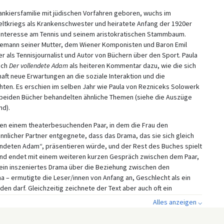
ankiersfamilie mit jüdischen Vorfahren geboren, wuchs im
eltkriegs als Krankenschwester und heiratete Anfang der 1920er
Interesse am Tennis und seinem aristokratischen Stammbaum.
emann seiner Mutter, dem Wiener Komponisten und Baron Emil
r als Tennisjournalist und Autor von Büchern über den Sport. Paula
uch
Der vollendete Adam
als heiteren Kommentar dazu, wie die sich
aft neue Erwartungen an die soziale Interaktion und die
hten. Es erschien im selben Jahr wie Paula von Rezniceks Solowerk
e beiden Bücher behandelten ähnliche Themen (siehe die Auszüge
nd).
en einem theaterbesuchenden Paar, in dem die Frau den
nnlicher Partner entgegnete, dass das Drama, das sie sich gleich
endeten Adam“, präsentieren würde, und der Rest des Buches spielt
und endet mit einem weiteren kurzen Gespräch zwischen dem Paar,
 ein inszeniertes Drama über die Beziehung zwischen den
 – ermutigte die Leser/innen von Anfang an, Geschlecht als ein
en darf. Gleichzeitig zeichnete der Text aber auch oft ein
und „Kameradschaft“ zwischen Männern und Frauen standen im
Alles anzeigen ⌵
teilung zwischen den beiden implizierten, eine Teilung, die in der
schen Eden impliziert war. Auch bei der Beschreibung der sich