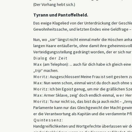
(Der Vorhang hebt sich.)
Tyrann und Pantoffelheld.
Das ewige Klagelied von der Unterdrückung der Gesch
Gewohnheitssache, und letzten Endes eine Geldfrage – 
Nun, wo „sie“ längst nicht einmal mehr die Höschen anhat
langen Haare entäußerte, ohne damit ihre geheimnisvoll
Verteidigungsstellung gedrängt worden, der er sich nur
Dialog der Zeit
Max
(am Telephon): ... auch für dich habe ich gleich e
„
trip
“ machen.
Moritz
: Ausgeschlossen! Meine Frau ist seit gestern z
Max
: Nun wenn schon, einmal wirst du doch auch ohne sie
Moritz
: Ich bin Egoist genug, um mir die gräßlichen S
Max
: Armer Sklave, zeig' doch endlich einmal,
wer
Herr
Moritz
: Tu nur nicht so, das bist du ja auch nicht – „
temp
Parlamente kann nur das Gleichgewicht der Macht gewinne
er die Verantwortung als Kapitän und die verdammte Pflic
Quintessenz
:
Handgreiflichkeiten und Wortgefechte überlassen wir de