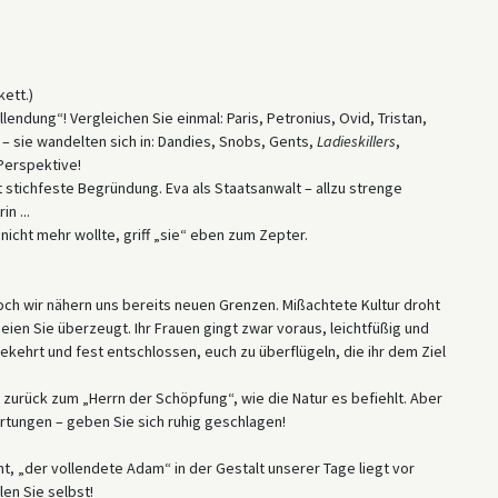
tzten die Autoren eine Reihe militärischer Metaphern ein, wobei
tverhältnisse, Flankenmanöver und Gegenangriffe verwiesen und auf
ie Bestimmungen dieses „Vertrags“, so suggeriert das Buch,
rschiede zwischen Männern und Frauen sowie eine Anerkennung
ett.)
zauberung des romantischen Werbens – eine Rückkehr zur Illusion
ollendung“! Vergleichen Sie einmal: Paris, Petronius, Ovid, Tristan,
z zur mechanistischen „Sachlichkeit“, die angeblich in den
 sie wandelten sich in: Dandies, Snobs, Gents,
Ladieskillers
,
atte.
 Perspektive!
ngt stichfeste Begründung. Eva als Staatsanwalt – allzu strenge
eschlechterordnung im Weimarer Deutschland dar, und die folgenden
n ...
ie diesen Wandel umgaben, sowie einige der Ängste, die er
 nicht mehr wollte, griff „sie“ eben zum Zepter.
eindeutige Klassenzuordnung des Buches hinsichtlich seines
beren Mittelschicht an, das belesen war und dem gelegentliche
n. Es ging auch davon aus, dass die Paarbeziehung, insbesondere
Doch wir nähern uns bereits neuen Grenzen. Mißachtete Kultur droht
ieses Publikums blieb, ungeachtet des Aufkommens einer sichtbaren
ien Sie überzeugt. Ihr Frauen gingt zwar voraus, leichtfüßig und
 das Singledasein, insbesondere in Bezug auf unabhängige Frauen
ekehrt und fest entschlossen, euch zu überflügeln, die ihr dem Ziel
Kollwitz).
rscheinen des Buches scheiden. Paula, die talentiertere und
 zurück zum „Herrn der Schöpfung“, wie die Natur es befiehlt. Aber
Bücher, schrieb für verschiedene Zeitschriften und gewann mehrere
artungen – geben Sie sich ruhig geschlagen!
t, „der vollendete Adam“ in der Gestalt unserer Tage liegt vor
len Sie selbst!