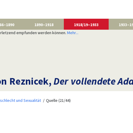
66–1890
1890–1918
1918/19–1933
1933–1
 verletzend empfunden werden können.
Mehr...
on Reznicek,
Der vollendete A
schlecht und Sexualität
Quelle (21/44)