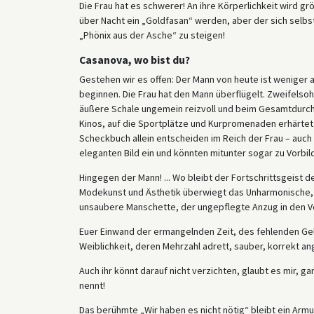
Die Frau hat es schwerer! An ihre Körperlichkeit wird gr
über Nacht ein „Goldfasan“ werden, aber der sich selbst
„Phönix aus der Asche“ zu steigen!
Casanova, wo bist du?
Gestehen wir es offen: Der Mann von heute ist weniger 
beginnen. Die Frau hat den Mann überflügelt. Zweifelsohn
äußere Schale ungemein reizvoll und beim Gesamtdurchsch
Kinos, auf die Sportplätze und Kurpromenaden erhärtet
Scheckbuch allein entscheiden im Reich der Frau – auch 
eleganten Bild ein und könnten mitunter sogar zu Vorbi
Hingegen der Mann! ... Wo bleibt der Fortschrittsgeist d
Modekunst und Ästhetik überwiegt das Unharmonische, d
unsaubere Manschette, der ungepflegte Anzug in den V
Euer Einwand der ermangelnden Zeit, des fehlenden Gelde
Weiblichkeit, deren Mehrzahl adrett, sauber, korrekt an
Auch ihr könnt darauf nicht verzichten, glaubt es mir, ga
nennt!
Das berühmte „Wir haben es nicht nötig“ bleibt ein Arm