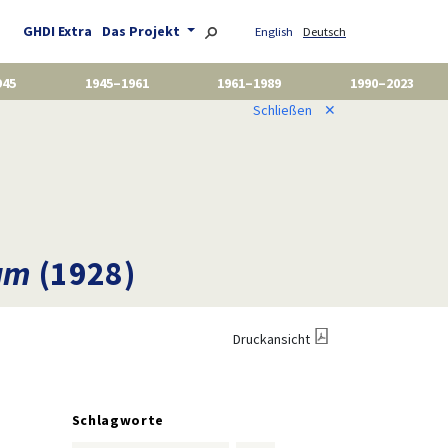
GHDI Extra
Das Projekt
English
Deutsch
945
1945–1961
1961–1989
1990–2023
Schließen
✕
dam
(1928)
Druckansicht
Schlagworte