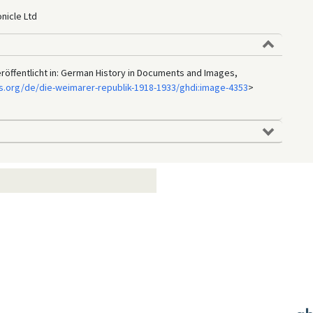
nicle Ltd
eröffentlicht in: German History in Documents and Images,
s.org/de/die-weimarer-republik-1918-1933/ghdi:image-4353
>