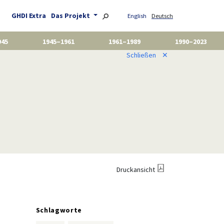
GHDI Extra
Das Projekt
English
Deutsch
945
1945–1961
1961–1989
1990–2023
Schließen
✕
Druckansicht
Schlagworte