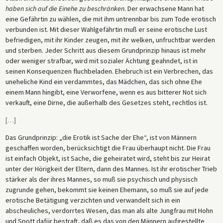
haben sich auf die Einehe zu beschränken
. Der erwachsene Mann hat
eine Gefährtin zu wählen, die mit ihm untrennbar bis zum Tode erotisch
verbunden ist. Mit dieser Wahlgefährtin muß er seine erotische Lust
befriedigen, mit ihr Kinder zeugen, mit ihr welken, unfruchtbar werden
und sterben. Jeder Schritt aus diesem Grundprinzip hinaus ist mehr
oder weniger strafbar, wird mit sozialer Ächtung geahndet, ist in
seinen Konsequenzen fluchbeladen. Ehebruch ist ein Verbrechen, das
uneheliche Kind ein verdammtes, das Mädchen, das sich ohne Ehe
einem Mann hingibt, eine Verworfene, wenn es aus bitterer Not sich
verkauft, eine Dirne, die außerhalb des Gesetzes steht, rechtlos ist.
[
…
]
Das Grundprinzip: „die Erotik ist Sache der Ehe“, ist von Männern
geschaffen worden, berücksichtigt die Frau überhaupt nicht. Die Frau
ist einfach Objekt, ist Sache, die geheiratet wird, steht bis zur Heirat
unter der Hörigkeit der Eltern, dann des Mannes. Ist ihr erotischer Trieb
stärker als der ihres Mannes, so muß sie psychisch und physisch
zugrunde gehen, bekommt sie keinen Ehemann, so muß sie auf jede
erotische Betätigung verzichten und verwandelt sich in ein
abscheuliches, verdorrtes Wesen, das man als alte Jungfrau mit Hohn
und Spott dafür bestraft, daß es das von den Männern aufgestellte