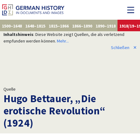
1500–1648
1648–1815
1815–1866
1866–1890
1890–1918
1918/19–1
Inhaltshinweis
: Diese Website zeigt Quellen, die als verletzend
empfunden werden können.
Mehr...
Schließen
✕
Quelle
Hugo Bettauer, „Die
erotische Revolution“
(1924)