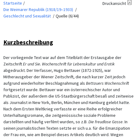
Startseite
Druckansicht
Die Weimarer Republik (1918/19–1933)
Geschlecht und Sexualität
Quelle (6/44)
Kurzbeschreibung
Der vorliegende Text war auf dem Titelblatt der Erstausgabe der
Zeitschrift
Er und Sie. Wochenschrift für Lebenskultur und Erotik
abgedruckt. Der Verfasser, Hugo Bettauer (1872-1925), war
Mitherausgeber der Wiener Zeitschrift, die nach kurzer Zeit jedoch
aufgrund wiederholter Beschlagnahmung als
Bettauers Wochenschrift
fortgesetzt wurde. Bettauer war ein österreichischer Autor und
Publizist, der außerdem die US-Staatbürgerschaft besaß und zeitweise
als Journalist in New York, Berlin, München und Hamburg gelebt hatte.
Nach dem Ersten Weltkrieg verfasste er eine Reihe erfolgreicher
Unterhaltungsromane, die zeitgenössische soziale Probleme
darstellten und häufig verfilmt wurden, so z.B.
Die freudlose Gasse
. In
seinen journalistischen Texten setzte er sich u.a. für die Emanzipation
der Frau ein, wie am Beispiel dieses Artikels deutlich wird. Wegen