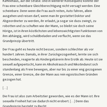
Kaffeehaus, auf die Straße. Und in weiterer Konsequenz konnte der
Frau eine scheinbare Gleichberechtigung nicht versagt werden. Eine
scheinbare. Denn wenn die Frau auch reiten, Auto fahren, allein
ausgehen und reisen darf, wenn man ihr gestattet Doktor und
Abgeordneter zu werden, ihr erlaubt, ja sogar sie dazu zwingt, zu
robotten und zu schuften wie der Mann, so bleibt sie doch seine
Hörige, ist in ihren köstlichsten und lebenswichtigsten Funktionen von
ihm abhängig, wird schuldbeladen und verflucht, wenn sie das
Grundprinzip übertritt.
Der Frau geht es heute nicht besser, sondern schlechter als vor
hundert Jahren. Damals, in ihrer Zurückgezogenheit, lernte sie sich
bescheiden, reagierte als Kindergebärerin ihre Erotik ab. Heute ist sie
sexuell aufgepeitscht, kann im Alkoholrausch und Nikotindunst sich
stundenlang als Freie bewegen, aber nur bis zu einer eng gezogenen
Grenze, einer Grenze, die der Mann aus rein egoistischen Gründen
gezogen hat.
[
…
]
Die Frau ist also zum Arbeitstier geworden, wie es der Mann ist. Ihre
sexuelle Freiheit hat sie dadurch nicht erobert.
[
…
]
Denn das
Grundprinzip besteht zu Recht.