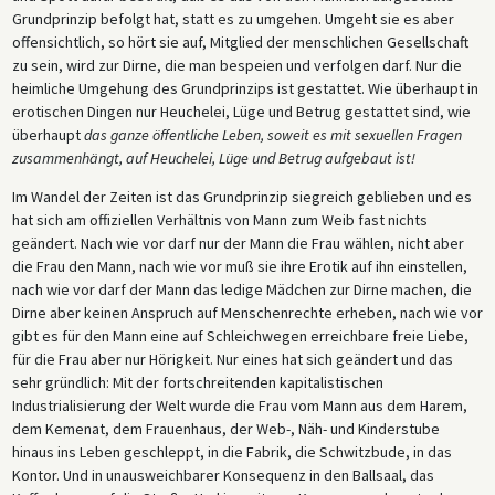
Grundprinzip befolgt hat, statt es zu umgehen. Umgeht sie es aber
offensichtlich, so hört sie auf, Mitglied der menschlichen Gesellschaft
zu sein, wird zur Dirne, die man bespeien und verfolgen darf. Nur die
heimliche Umgehung des Grundprinzips ist gestattet. Wie überhaupt in
erotischen Dingen nur Heuchelei, Lüge und Betrug gestattet sind, wie
überhaupt
das ganze öffentliche Leben, soweit es mit sexuellen Fragen
zusammenhängt, auf Heuchelei, Lüge und Betrug aufgebaut ist!
Im Wandel der Zeiten ist das Grundprinzip siegreich geblieben und es
hat sich am offiziellen Verhältnis von Mann zum Weib fast nichts
geändert. Nach wie vor darf nur der Mann die Frau wählen, nicht aber
die Frau den Mann, nach wie vor muß sie ihre Erotik auf ihn einstellen,
nach wie vor darf der Mann das ledige Mädchen zur Dirne machen, die
Dirne aber keinen Anspruch auf Menschenrechte erheben, nach wie vor
gibt es für den Mann eine auf Schleichwegen erreichbare freie Liebe,
für die Frau aber nur Hörigkeit. Nur eines hat sich geändert und das
sehr gründlich: Mit der fortschreitenden kapitalistischen
Industrialisierung der Welt wurde die Frau vom Mann aus dem Harem,
dem Kemenat, dem Frauenhaus, der Web-, Näh- und Kinderstube
hinaus ins Leben geschleppt, in die Fabrik, die Schwitzbude, in das
Kontor. Und in unausweichbarer Konsequenz in den Ballsaal, das