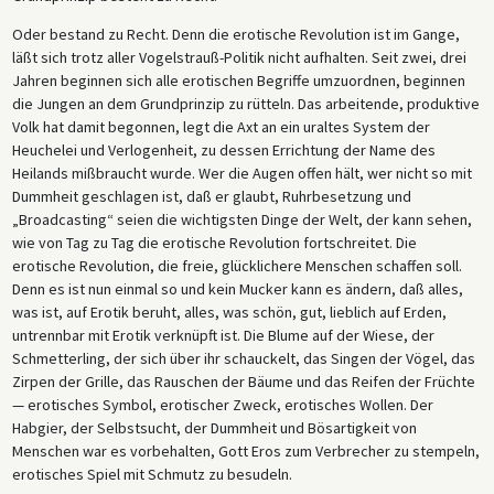
Oder bestand zu Recht. Denn die erotische Revolution ist im Gange,
läßt sich trotz aller Vogelstrauß-Politik nicht aufhalten. Seit zwei, drei
Jahren beginnen sich alle erotischen Begriffe umzuordnen, beginnen
die Jungen an dem Grundprinzip zu rütteln. Das arbeitende, produktive
Volk hat damit begonnen, legt die Axt an ein uraltes System der
Heuchelei und Verlogenheit, zu dessen Errichtung der Name des
Heilands mißbraucht wurde. Wer die Augen offen hält, wer nicht so mit
Dummheit geschlagen ist, daß er glaubt, Ruhrbesetzung und
„Broadcasting“ seien die wichtigsten Dinge der Welt, der kann sehen,
wie von Tag zu Tag die erotische Revolution fortschreitet. Die
erotische Revolution, die freie, glücklichere Menschen schaffen soll.
Denn es ist nun einmal so und kein Mucker kann es ändern, daß alles,
was ist, auf Erotik beruht, alles, was schön, gut, lieblich auf Erden,
untrennbar mit Erotik verknüpft ist. Die Blume auf der Wiese, der
Schmetterling, der sich über ihr schauckelt, das Singen der Vögel, das
Zirpen der Grille, das Rauschen der Bäume und das Reifen der Früchte
— erotisches Symbol, erotischer Zweck, erotisches Wollen. Der
Habgier, der Selbstsucht, der Dummheit und Bösartigkeit von
Menschen war es vorbehalten, Gott Eros zum Verbrecher zu stempeln,
erotisches Spiel mit Schmutz zu besudeln.