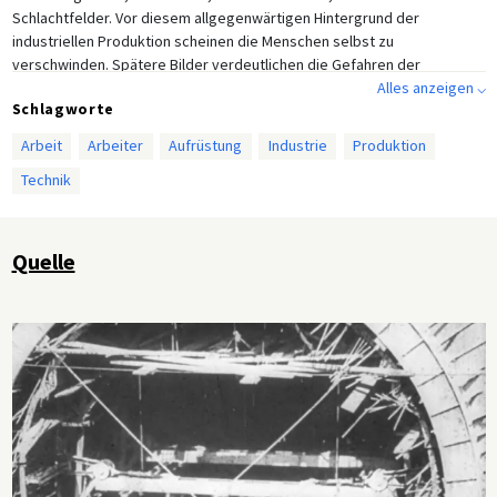
Schlachtfelder. Vor diesem allgegenwärtigen Hintergrund der
industriellen Produktion scheinen die Menschen selbst zu
verschwinden. Spätere Bilder verdeutlichen die Gefahren der
modernen Technologie noch eindringlicher: eingestürzte Brücken,
Alles anzeigen ⌵
Schlagworte
entgleiste Züge, Explosionen und die beispiellose Zerstörungskraft
der technologisierten Kriegsführung, die denjenigen Betrachtern, die
Arbeit
Arbeiter
Aufrüstung
Industrie
Produktion
den erst zehn Jahre zuvor beendeten Ersten Weltkrieg erlebt hatten,
Technik
noch in lebhafter Erinnerung war.
Quelle