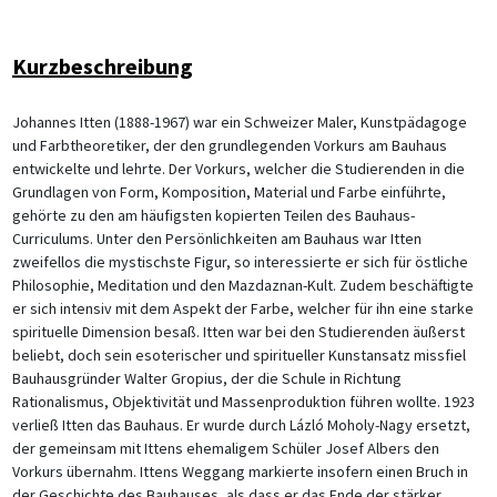
Kurzbeschreibung
Johannes Itten (1888-1967) war ein Schweizer Maler, Kunstpädagoge
und Farbtheoretiker, der den grundlegenden Vorkurs am Bauhaus
entwickelte und lehrte. Der Vorkurs, welcher die Studierenden in die
Grundlagen von Form, Komposition, Material und Farbe einführte,
gehörte zu den am häufigsten kopierten Teilen des Bauhaus-
Curriculums. Unter den Persönlichkeiten am Bauhaus war Itten
zweifellos die mystischste Figur, so interessierte er sich für östliche
Philosophie, Meditation und den Mazdaznan-Kult. Zudem beschäftigte
er sich intensiv mit dem Aspekt der Farbe, welcher für ihn eine starke
spirituelle Dimension besaß. Itten war bei den Studierenden äußerst
beliebt, doch sein esoterischer und spiritueller Kunstansatz missfiel
Bauhausgründer Walter Gropius, der die Schule in Richtung
Rationalismus, Objektivität und Massenproduktion führen wollte. 1923
verließ Itten das Bauhaus. Er wurde durch Lázló Moholy-Nagy ersetzt,
der gemeinsam mit Ittens ehemaligem Schüler Josef Albers den
Vorkurs übernahm. Ittens Weggang markierte insofern einen Bruch in
der Geschichte des Bauhauses, als dass er das Ende der stärker