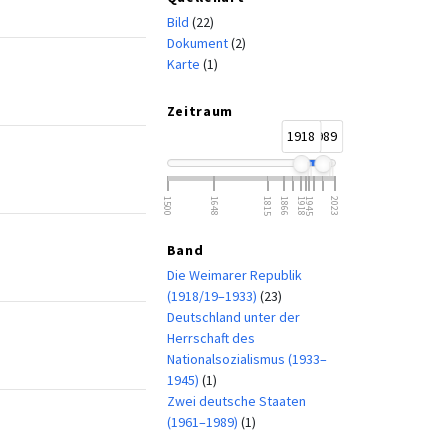
Bild
(22)
Dokument
(2)
Karte
(1)
Zeitraum
1918
1989
1500
1648
1815
1866
1918
1945
2023
Band
Die Weimarer Republik
(1918/19–1933)
(23)
Deutschland unter der
Herrschaft des
Nationalsozialismus (1933–
1945)
(1)
Zwei deutsche Staaten
(1961–1989)
(1)