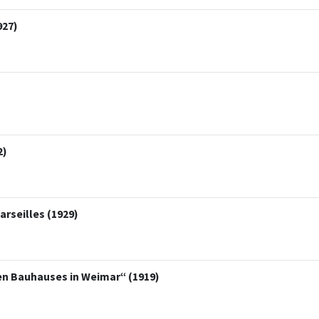
927)
2)
rseilles (1929)
en Bauhauses in Weimar“ (1919)