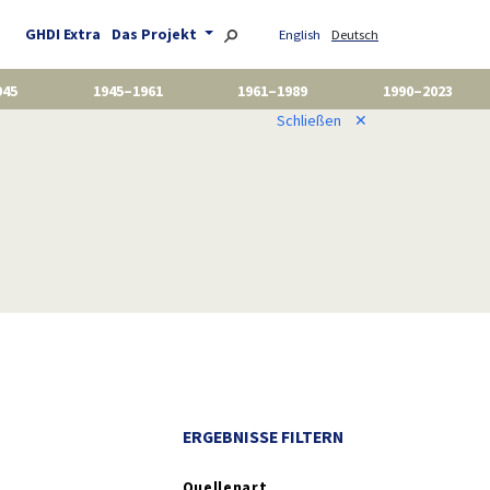
GHDI Extra
Das Projekt
English
Deutsch
945
1945–1961
1961–1989
1990–2023
Schließen
✕
ERGEBNISSE FILTERN
Quellenart