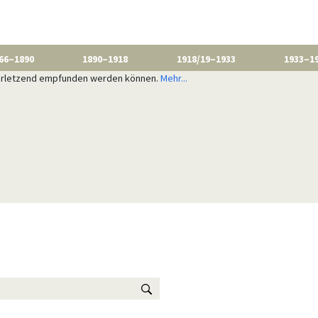
66–1890
1890–1918
1918/19–1933
1933–1
 verletzend empfunden werden können.
Mehr...