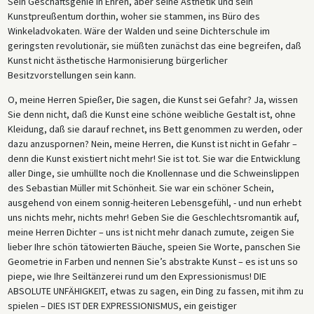
Sein Geschäftsgenie in Ehren, aber seine Ästhetik und sein
Kunstpreußentum dorthin, woher sie stammen, ins Büro des
Winkeladvokaten. Wäre der Walden und seine Dichterschule im
geringsten revolutionär, sie müßten zunächst das eine begreifen, daß
Kunst nicht ästhetische Harmonisierung bürgerlicher
Besitzvorstellungen sein kann.
O, meine Herren Spießer, Die sagen, die Kunst sei Gefahr? Ja, wissen
Sie denn nicht, daß die Kunst eine schöne weibliche Gestalt ist, ohne
Kleidung, daß sie darauf rechnet, ins Bett genommen zu werden, oder
dazu anzuspornen? Nein, meine Herren, die Kunst ist nicht in Gefahr –
denn die Kunst existiert nicht mehr! Sie ist tot. Sie war die Entwicklung
aller Dinge, sie umhüllte noch die Knollennase und die Schweinslippen
des Sebastian Müller mit Schönheit. Sie war ein schöner Schein,
ausgehend von einem sonnig-heiteren Lebensgefühl, - und nun erhebt
uns nichts mehr, nichts mehr! Geben Sie die Geschlechtsromantik auf,
meine Herren Dichter – uns ist nicht mehr danach zumute, zeigen Sie
lieber Ihre schön tätowierten Bäuche, speien Sie Worte, panschen Sie
Geometrie in Farben und nennen Sie’s abstrakte Kunst – es ist uns so
piepe, wie Ihre Seiltänzerei rund um den Expressionismus! DIE
ABSOLUTE UNFÄHIGKEIT, etwas zu sagen, ein Ding zu fassen, mit ihm zu
spielen – DIES IST DER EXPRESSIONISMUS, ein geistiger