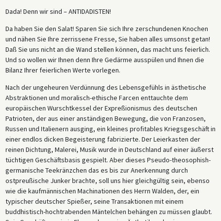
Dada! Denn wir sind – ANTIDADISTEN!
Da haben Sie den Salat! Sparen Sie sich Ihre zerschundenen Knochen
und nähen Sie Ihre zerrissene Fresse, Sie haben alles umsonst getan!
Daß Sie uns nicht an die Wand stellen können, das macht uns feierlich.
Und so wollen wir Ihnen denn Ihre Gedärme ausspülen und Ihnen die
Bilanz Ihrer feierlichen Werte vorlegen.
Nach der ungeheuren Verdünnung des Lebensgefühls in ästhetische
Abstraktionen und moralisch-ethische Farcen enttauchte dem
europäischen Wurschtkessel der Expreßionismus des deutschen
Patrioten, der aus einer anständigen Bewegung, die von Franzosen,
Russen und Italienern ausging, ein kleines profitables Kriegsgeschäft in
einer endlos dicken Begeisterung fabrizierte. Der Leierkasten der
reinen Dichtung, Malerei, Musik wurde in Deutschland auf einer äußerst
tüchtigen Geschäftsbasis gespielt. Aber dieses Pseudo-theosophish-
germanische Teekränzchen das es bis zur Anerkennung durch
ostpreußische Junker brachte, soll uns hier gleichgültig sein, ebenso
wie die kaufmännischen Machinationen des Herrn Walden, der, ein
typischer deutscher Spießer, seine Transaktionen mit einem
buddhistisch-hochtrabenden Mäntelchen behängen zu müssen glaubt.