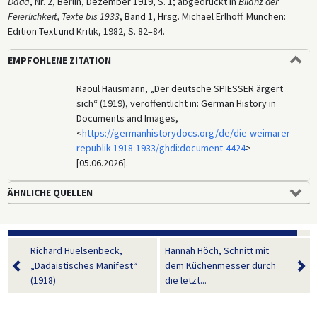
Dada
, Nr. 2, Berlin, Dezember 1919, S. 1; abgedruckt in
Bilanz der
Feierlichkeit, Texte bis 1933
, Band 1, Hrsg. Michael Erlhoff. München:
Edition Text und Kritik, 1982, S. 82–84.
EMPFOHLENE ZITATION
Raoul Hausmann, „Der deutsche SPIESSER ärgert
sich“ (1919), veröffentlicht in: German History in
Documents and Images,
<
https://germanhistorydocs.org/de/die-weimarer-
republik-1918-1933/ghdi:document-4424
>
[05.06.2026].
ÄHNLICHE QUELLEN
Richard Huelsenbeck,
Hannah Höch, Schnitt mit
„Dadaistisches Manifest“
dem Küchenmesser durch
(1918)
die letzt...