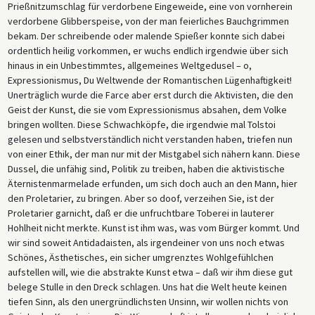
Prießnitzumschlag für verdorbene Eingeweide, eine von vornherein
verdorbene Glibberspeise, von der man feierliches Bauchgrimmen
bekam. Der schreibende oder malende Spießer konnte sich dabei
ordentlich heilig vorkommen, er wuchs endlich irgendwie über sich
hinaus in ein Unbestimmtes, allgemeines Weltgedusel – o,
Expressionismus, Du Weltwende der Romantischen Lügenhaftigkeit!
Unerträglich wurde die Farce aber erst durch die Aktivisten, die den
Geist der Kunst, die sie vom Expressionismus absahen, dem Volke
bringen wollten. Diese Schwachköpfe, die irgendwie mal Tolstoi
gelesen und selbstverständlich nicht verstanden haben, triefen nun
von einer Ethik, der man nur mit der Mistgabel sich nähern kann. Diese
Dussel, die unfähig sind, Politik zu treiben, haben die aktivistische
Äternistenmarmelade erfunden, um sich doch auch an den Mann, hier
den Proletarier, zu bringen. Aber so doof, verzeihen Sie, ist der
Proletarier garnicht, daß er die unfruchtbare Toberei in lauterer
Hohlheit nicht merkte. Kunst ist ihm was, was vom Bürger kommt. Und
wir sind soweit Antidadaisten, als irgendeiner von uns noch etwas
Schönes, Ästhetisches, ein sicher umgrenztes Wohlgefühlchen
aufstellen will, wie die abstrakte Kunst etwa – daß wir ihm diese gut
belege Stulle in den Dreck schlagen. Uns hat die Welt heute keinen
tiefen Sinn, als den unergründlichsten Unsinn, wir wollen nichts von