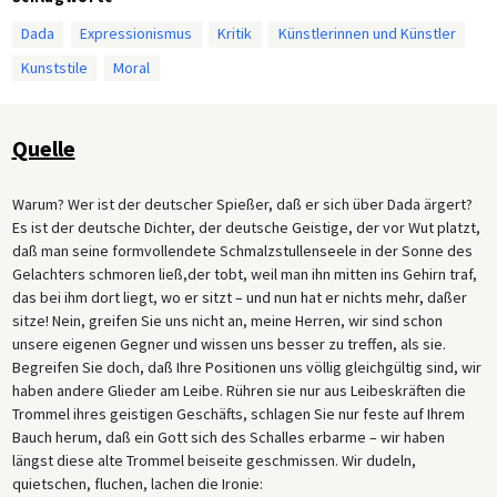
Dada
Expressionismus
Kritik
Künstlerinnen und Künstler
Kunststile
Moral
Quelle
Warum? Wer ist der deutscher Spießer, daß er sich über Dada ärgert?
Es ist der deutsche Dichter, der deutsche Geistige, der vor Wut platzt,
daß man seine formvollendete Schmalzstullenseele in der Sonne des
Gelachters schmoren ließ,der tobt, weil man ihn mitten ins Gehirn traf,
das bei ihm dort liegt, wo er sitzt – und nun hat er nichts mehr, daßer
sitze! Nein, greifen Sie uns nicht an, meine Herren, wir sind schon
unsere eigenen Gegner und wissen uns besser zu treffen, als sie.
Begreifen Sie doch, daß Ihre Positionen uns völlig gleichgültig sind, wir
haben andere Glieder am Leibe. Rühren sie nur aus Leibeskräften die
Trommel ihres geistigen Geschäfts, schlagen Sie nur feste auf Ihrem
Bauch herum, daß ein Gott sich des Schalles erbarme – wir haben
längst diese alte Trommel beiseite geschmissen. Wir dudeln,
quietschen, fluchen, lachen die Ironie: