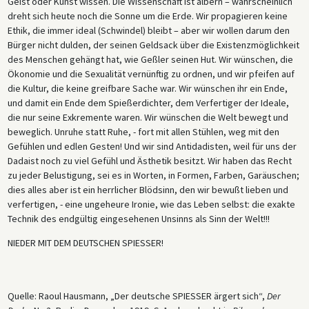
Geist oder Kunst wissen. Die Wissenschaft ist albern – wahrscheinlich
dreht sich heute noch die Sonne um die Erde. Wir propagieren keine
Ethik, die immer ideal (Schwindel) bleibt – aber wir wollen darum den
Bürger nicht dulden, der seinen Geldsack über die Existenzmöglichkeit
des Menschen gehängt hat, wie Geßler seinen Hut. Wir wünschen, die
Ökonomie und die Sexualität vernünftig zu ordnen, und wir pfeifen auf
die Kultur, die keine greifbare Sache war. Wir wünschen ihr ein Ende,
und damit ein Ende dem Spießerdichter, dem Verfertiger der Ideale,
die nur seine Exkremente waren. Wir wünschen die Welt bewegt und
beweglich. Unruhe statt Ruhe, - fort mit allen Stühlen, weg mit den
Gefühlen und edlen Gesten! Und wir sind Antidadisten, weil für uns der
Dadaist noch zu viel Gefühl und Ästhetik besitzt. Wir haben das Recht
zu jeder Belustigung, sei es in Worten, in Formen, Farben, Garäuschen;
dies alles aber ist ein herrlicher Blödsinn, den wir bewußt lieben und
verfertigen, - eine ungeheure Ironie, wie das Leben selbst: die exakte
Technik des endgültig eingesehenen Unsinns als Sinn der Welt!!!
NIEDER MIT DEM DEUTSCHEN SPIESSER!
Quelle: Raoul Hausmann, „Der deutsche SPIESSER ärgert sich“,
Der