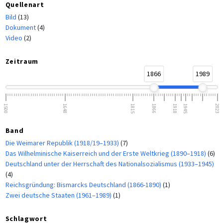
Quellenart
Bild
(13)
Dokument
(4)
Video
(2)
Zeitraum
1866
1989
1500
1648
1815
1866
1918
1945
2023
Band
Die Weimarer Republik (1918/19–1933)
(7)
Das Wilhelminische Kaiserreich und der Erste Weltkrieg (1890–1918)
(6)
Deutschland unter der Herrschaft des Nationalsozialismus (1933–1945)
(4)
Reichsgründung: Bismarcks Deutschland (1866-1890)
(1)
Zwei deutsche Staaten (1961–1989)
(1)
Schlagwort