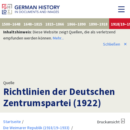
1500–1648
1648–1815
1815–1866
1866–1890
1890–1918
1918/19–1
Inhaltshinweis
: Diese Website zeigt Quellen, die als verletzend
empfunden werden können.
Mehr...
Schließen
✕
Quelle
Richtlinien der Deutschen
Zentrumspartei (1922)
Startseite
Druckansicht
Die Weimarer Republik (1918/19–1933)