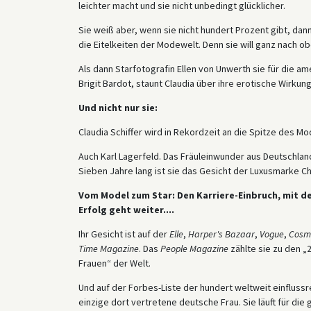
leichter macht und sie nicht unbedingt glücklicher.
Sie weiß aber, wenn sie nicht hundert Prozent gibt, dann 
die Eitelkeiten der Modewelt. Denn sie will ganz nach ob
Als dann Starfotografin Ellen von Unwerth sie für die a
Brigit Bardot, staunt Claudia über ihre erotische Wirkung
Und nicht nur sie:
Claudia Schiffer wird in Rekordzeit an die Spitze des Mo
Auch Karl Lagerfeld. Das Fräuleinwunder aus Deutschland
Sieben Jahre lang ist sie das Gesicht der Luxusmarke Ch
Vom Model zum Star: Den Karriere-Einbruch, mit dem
Erfolg geht weiter....
Ihr Gesicht ist auf der
Elle
,
Harper's Bazaar
,
Vogue
,
Cosm
Time Magazine
. Das
People Magazine
zählte sie zu den 
Frauen“ der Welt.
Und auf der Forbes-Liste der hundert weltweit einflussrei
einzige dort vertretene deutsche Frau. Sie läuft für di