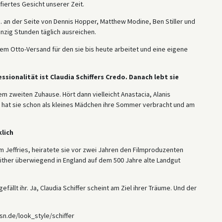
iertes Gesicht unserer Zeit.
 a. an der Seite von Dennis Hopper, Matthew Modine, Ben Stiller und
nzig Stunden täglich ausreichen.
dem Otto-Versand für den sie bis heute arbeitet und eine eigene
ssionalität ist Claudia Schiffers Credo. Danach lebt sie
rem zweiten Zuhause. Hört dann vielleicht Anastacia, Alanis
t hat sie schon als kleines Mädchen ihre Sommer verbracht und am
klich
 Jeffries, heiratete sie vor zwei Jahren den Filmproduzenten
ither überwiegend in England auf dem 500 Jahre alte Landgut
gefällt ihr. Ja, Claudia Schiffer scheint am Ziel ihrer Träume. Und der
msn.de/look_style/schiffer