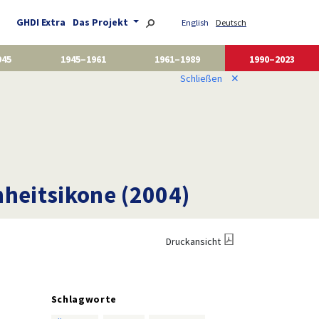
GHDI Extra
Das Projekt
English
Deutsch
945
1945–1961
1961–1989
1990–2023
Schließen
✕
nheitsikone (2004)
Druckansicht
Schlagworte