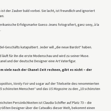
ist der Zauber bald vorbei. Sie lacht, ist freundlich und ignoriert
en.
merikanische Erfolgsmarke Guess-Jeans fotografiert, ganz sexy, à la
.
del-Geschäfts katapultiert. Jeder will „die neue Bardot“ haben.
 läuft für ihn die erste Modenschau und wird zu seiner Muse.
anel und der deutsche Designer eine Art Vaterfigur.
 viele nach der Chanel-Zeit rechnen, gibt es nicht – der
opolitan
,
Vanity Fair
und sogar auf der Titelseite des renommierten
„25 schönsten Menschen“ und das
US Magazine
zu den „10 schönsten
chsten Persönlichkeiten ist Claudia Schiffer auf Platz 73 – die
e größten Designer über die Catwalks dieser Welt, bekommt einen