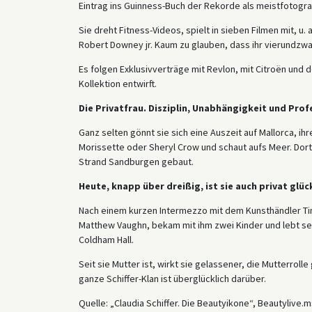
Eintrag ins Guinness-Buch der Rekorde als meistfotograf
Sie dreht Fitness-Videos, spielt in sieben Filmen mit, u.
Robert Downey jr. Kaum zu glauben, dass ihr vierundzwa
Es folgen Exklusivverträge mit Revlon, mit Citroën und 
Kollektion entwirft.
Die Privatfrau. Disziplin, Unabhängigkeit und Profe
Ganz selten gönnt sie sich eine Auszeit auf Mallorca, ih
Morissette oder Sheryl Crow und schaut aufs Meer. Dor
Strand Sandburgen gebaut.
Heute, knapp über dreißig, ist sie auch privat glüc
Nach einem kurzen Intermezzo mit dem Kunsthändler Tim
Matthew Vaughn, bekam mit ihm zwei Kinder und lebt se
Coldham Hall.
Seit sie Mutter ist, wirkt sie gelassener, die Mutterrolle 
ganze Schiffer-Klan ist überglücklich darüber.
Quelle: „Claudia Schiffer. Die Beautyikone“, Beautylive.