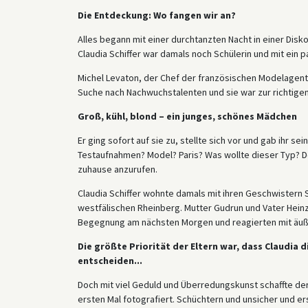
Die Entdeckung: Wo fangen wir an?
Alles begann mit einer durchtanzten Nacht in einer Disk
Claudia Schiffer war damals noch Schülerin und mit ein
Michel Levaton, der Chef der französischen Modelagentu
Suche nach Nachwuchstalenten und sie war zur richtigen 
Groß, kühl, blond – ein junges, schönes Mädchen
Er ging sofort auf sie zu, stellte sich vor und gab ihr sei
Testaufnahmen? Model? Paris? Was wollte dieser Typ? D
zuhause anzurufen.
Claudia Schiffer wohnte damals mit ihren Geschwistern S
westfälischen Rheinberg. Mutter Gudrun und Vater Heinz
Begegnung am nächsten Morgen und reagierten mit äuß
Die größte Priorität der Eltern war, dass Claudia 
entscheiden...
Doch mit viel Geduld und Überredungskunst schaffte der
ersten Mal fotografiert. Schüchtern und unsicher und er