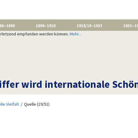
66–1890
1890–1918
1918/19–1933
1933–1
 verletzend empfunden werden können.
Mehr...
ffer wird internationale Schö
lle Vielfalt
Quelle (19/51)