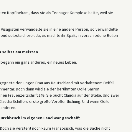
roten Kopf bekam, dass sie als Teenager Komplexe hatte, weil sie
 Visagisten verwandelte sie in eine andere Person, so verwandelte
end selbstsicherer. Ja, es machte ihr Spaß, in verschiedene Rollen
h selbst am meisten
zt begann ein ganz anderes, ein neues Leben.
begegnete der jungen Frau aus Deutschland mit verhaltenem Beifall.
Kommentar. Doch dann wird sie der berühmten Odile Sarron
chen Frauenzeitschrift
Elle
. Sie bucht Claudia auf der Stelle. Und zwei
laudia Schiffers erste große Veröffentlichung. Und wenn Odile
e anderen.
 Durchbruch im eigenen Land war geschafft
Doch sie versteht noch kaum Französisch, was die Sache nicht