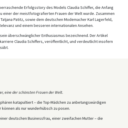
erraschende Erfolgsstory des Models Claudia Schiffer, die Anfang
zu einer der meistfotografierten Frauen der Welt wurde. Zusammen
Tatjana Patitz, sowie dem deutschen Modemacher Karl Lagerfeld,
 Relevanz und einem besseren internationalen Ansehen.
 sein überschwänglicher Enthusiasmus bezeichnend. Der Artikel
riere Claudia Schiffers, veröffentlicht, und verdeutlicht insofern
sübt.
er, eine der schönsten Frauen der Welt.
 Sphären katapultiert – die Top-Mädchen zu anbetungswürdigen
r können als nur wunderhübsch zu posen.
einer deutschen Businessfrau, einer zweifachen Mutter – die