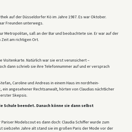
othek auf der Düsseldorfer Kö im Jahre 1987. Es war Oktober.
 paar Freunden unterwegs.
r Metropolitan, saß an der Bar und beobachtete sie. Er war auf der
Zeit am richtigen Ort.
ne Visitenkarte. Natürlich war sie erst verunsichert –
och dann schrieb sie ihre Telefonnummer auf und er versprach
tefan, Caroline und Andreas in einem Haus im nordrhein-
, ein angesehener Rechtsanwalt, hörten von Claudias nächtlicher
erster Skepsis.
die Schule beendet. Danach könne sie dann selbst
 Pariser Modelscout es dann doch: Claudia Schiffer wurde zum
st siebzehn Jahre alt stand sie im großen Paris der Mode vor der