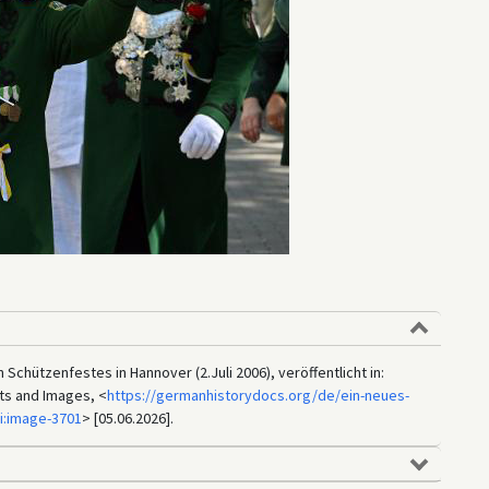
Schützenfestes in Hannover (2.Juli 2006), veröffentlicht in:
ts and Images, <
https://germanhistorydocs.org/de/ein-neues-
i:image-3701
> [05.06.2026].