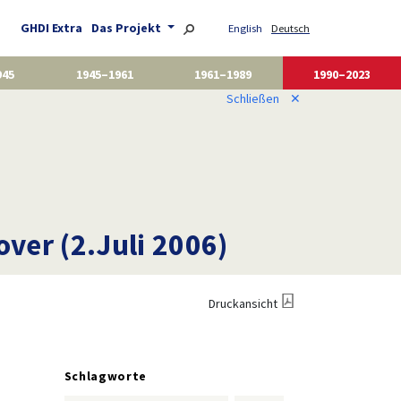
GHDI Extra
Das Projekt
English
Deutsch
945
1945–1961
1961–1989
1990–2023
Schließen
✕
ver (2.Juli 2006)
Druckansicht
Schlagworte