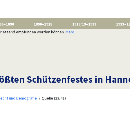
66–1890
1890–1918
1918/19–1933
1933–1
 verletzend empfunden werden können.
Mehr...
ößten Schützenfestes in Hanno
lecht und Demografie
Quelle (23/41)