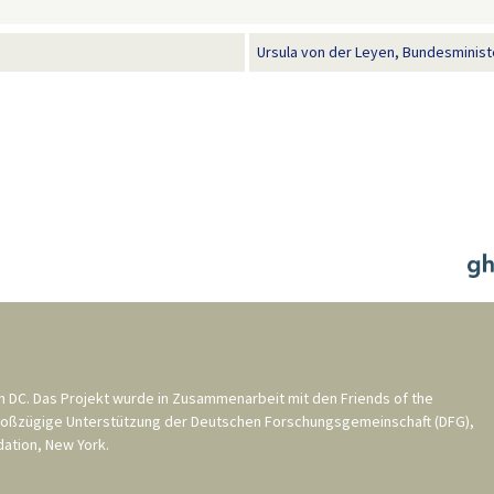
Ursula von der Leyen, Bundesminister
n DC
. Das Projekt wurde in Zusammenarbeit mit den
Friends of the
roßzügige Unterstützung der
Deutschen Forschungsgemeinschaft (DFG)
,
ation, New York
.