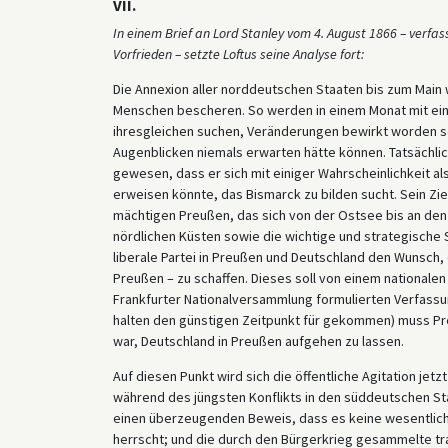
VII.
In einem Brief an Lord Stanley vom 4. August 1866 – verfas
Vorfrieden – setzte Loftus seine Analyse fort:
Die Annexion aller norddeutschen Staaten bis zum Main
Menschen bescheren. So werden in einem Monat mit einer
ihresgleichen suchen, Veränderungen bewirkt worden sei
Augenblicken niemals erwarten hätte können. Tatsächlic
gewesen, dass er sich mit einiger Wahrscheinlichkeit al
erweisen könnte, das Bismarck zu bilden sucht. Sein Ziel
mächtigen Preußen, das sich von der Ostsee bis an den 
nördlichen Küsten sowie die wichtige und strategische 
liberale Partei in Preußen und Deutschland den Wunsch, 
Preußen – zu schaffen. Dieses soll von einem nationale
Frankfurter Nationalversammlung formulierten Verfassung
halten den günstigen Zeitpunkt für gekommen) muss Pr
war, Deutschland in Preußen aufgehen zu lassen.
Auf diesen Punkt wird sich die öffentliche Agitation jetz
während des jüngsten Konflikts in den süddeutschen Sta
einen überzeugenden Beweis, dass es keine wesentliche
herrscht; und die durch den Bürgerkrieg gesammelte tr