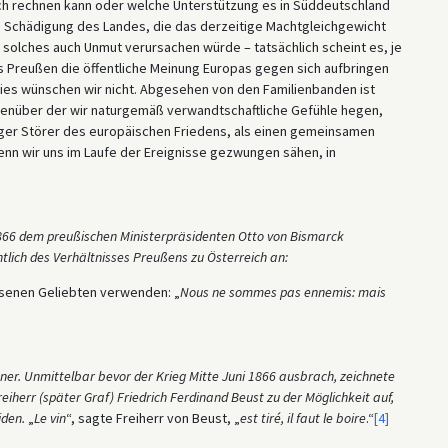
ich rechnen kann oder welche Unterstützung es in Süddeutschland
re Schädigung des Landes, die das derzeitige Machtgleichgewicht
s solches auch Unmut verursachen würde – tatsächlich scheint es, je
s Preußen die öffentliche Meinung Europas gegen sich aufbringen
dies wünschen wir nicht. Abgesehen von den Familienbanden ist
enüber der wir naturgemäß verwandtschaftliche Gefühle hegen,
liger Störer des europäischen Friedens, als einen gemeinsamen
nn wir uns im Laufe der Ereignisse gezwungen sähen, in
 1866 dem preußischen Ministerpräsidenten Otto von Bismarck
tlich des Verhältnisses Preußens zu Österreich an:
ssenen Geliebten verwenden: „
Nous ne sommes pas ennemis: mais
er. Unmittelbar bevor der Krieg Mitte Juni 1866 ausbrach, zeichnete
iherr (später Graf) Friedrich Ferdinand Beust zu der Möglichkeit auf,
den.
„
Le vin
“, sagte Freiherr von Beust, „
est tiré, il faut le boire
.“
[4]