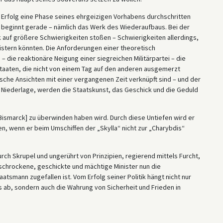
 Erfolg eine Phase seines ehrgeizigen Vorhabens durchschritten
e beginnt gerade – nämlich das Werk des Wiederaufbaus. Bei der
 auf größere Schwierigkeiten stoßen – Schwierigkeiten allerdings,
eistern könnten. Die Anforderungen einer theoretisch
– die reaktionäre Neigung einer siegreichen Militärpartei – die
 Staaten, die nicht von einem Tag auf den anderen ausgemerzt
sche Ansichten mit einer vergangenen Zeit verknüpft sind – und der
ie Niederlage, werden die Staatskunst, das Geschick und die Geduld
Bismarck] zu überwinden haben wird. Durch diese Untiefen wird er
n, wenn er beim Umschiffen der „Skylla“ nicht zur „Charybdis“
ch Skrupel und ungerührt von Prinzipien, regierend mittels Furcht,
rschrockene, geschickte und mächtige Minister nun die
aatsmann zugefallen ist. Vom Erfolg seiner Politik hängt nicht nur
 ab, sondern auch die Wahrung von Sicherheit und Frieden in