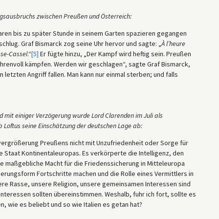
gsausbruchs zwischen Preußen und Österreich:
waren bis zu später Stunde in seinem Garten spazieren gegangen
chlug. Graf Bismarck zog seine Uhr hervor und sagte: „
À l’heure
sse-Cassel
.“
[5]
Er fügte hinzu, „Der Kampf wird heftig sein. Preußen
d ehrenvoll kämpfen. Werden wir geschlagen“, sagte Graf Bismarck,
letzten Angriff fallen. Man kann nur einmal sterben; und falls
nd mit einiger Verzögerung wurde Lord Clarenden im Juli als
b Loftus seine Einschätzung der deutschen Lage ab:
tvergrößerung Preußens nicht mit Unzufriedenheit oder Sorge für
 Staat Kontinentaleuropas. Es verkörperte die Intelligenz, den
ne maßgebliche Macht für die Friedenssicherung in Mitteleuropa
gierungsform Fortschritte machen und die Rolle eines Vermittlers in
sere Rasse, unsere Religion, unsere gemeinsamen Interessen sind
teressen sollten übereinstimmen. Weshalb, fuhr ich fort, sollte es
n, wie es beliebt und so wie Italien es getan hat?