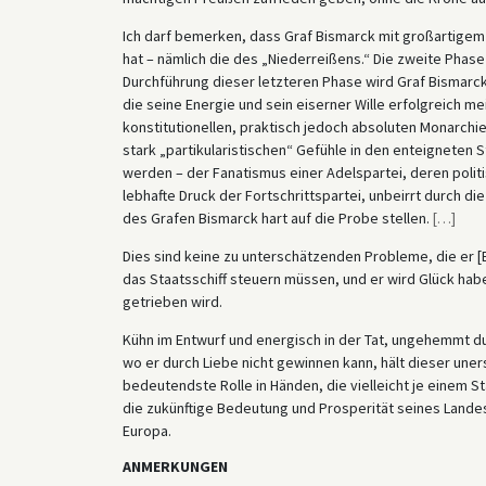
Ich darf bemerken, dass Graf Bismarck mit großartigem
hat – nämlich die des „Niederreißens.“ Die zweite Phas
Durchführung dieser letzteren Phase wird Graf Bismarck
die seine Energie und sein eiserner Wille erfolgreich m
konstitutionellen, praktisch jedoch absoluten Monarchie 
stark „partikularistischen“ Gefühle in den enteigneten
werden – der Fanatismus einer Adelspartei, deren politi
lebhafte Druck der Fortschrittspartei, unbeirrt durch d
des Grafen Bismarck hart auf die Probe stellen.
[
…
]
Dies sind keine zu unterschätzenden Probleme, die er [
das Staatsschiff steuern müssen, und er wird Glück habe
getrieben wird.
Kühn im Entwurf und energisch in der Tat, ungehemmt dur
wo er durch Liebe nicht gewinnen kann, hält dieser une
bedeutendste Rolle in Händen, die vielleicht je einem St
die zukünftige Bedeutung und Prosperität seines Landes
Europa.
ANMERKUNGEN