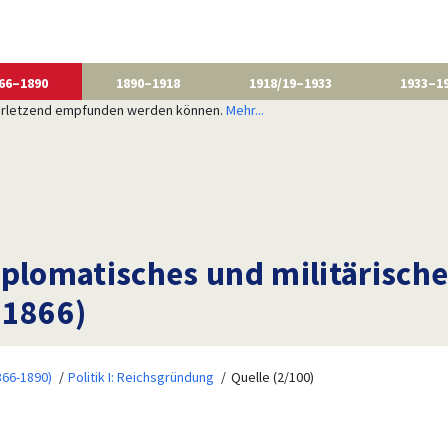
66–1890
1890–1918
1918/19–1933
1933–1
 verletzend empfunden werden können.
Mehr...
plomatisches und militärisches
 1866)
866-1890)
Politik I: Reichsgründung
Quelle (2/100)