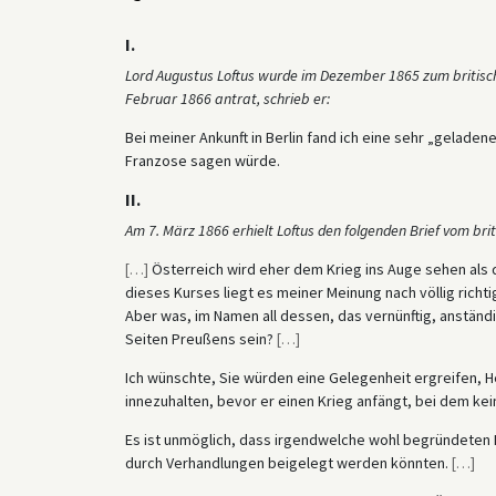
I.
Lord Augustus Loftus wurde im Dezember 1865 zum britisch
Februar 1866 antrat, schrieb er:
Bei meiner Ankunft in Berlin fand ich eine sehr „geladen
Franzose sagen würde.
II.
Am 7. März 1866 erhielt Loftus den folgenden Brief vom br
[
…
]
Österreich wird eher dem Krieg ins Auge sehen als 
dieses Kurses liegt es meiner Meinung nach völlig richtig
Aber was, im Namen all dessen, das vernünftig, anständi
Seiten Preußens sein?
[
…
]
Ich wünschte, Sie würden eine Gelegenheit ergreifen, 
innezuhalten, bevor er einen Krieg anfängt, bei dem ke
Es ist unmöglich, dass irgendwelche wohl begründeten
durch Verhandlungen beigelegt werden könnten.
[
…
]