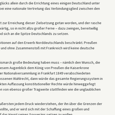
ücks allein durch die Errichtung eines einigen Deutschland unter
i eine nationale Vertretung das Verbindungsglied zwischen den
t zur Erreichung dieser Zielsetzung getan worden, und der rasche
tig, so in nicht allzu großer Ferne – dazu zwingen, bereitwillig
nd sich an die Spitze Deutschlands zu setzen.
mbitionen auf den Erwerb Norddeutschlands beschränkt. Preußen
n, und ohne Zusammenstoß mit Frankreich wird keine deutsche
 Bismarck große Bedeutung haben muss – nämlich den Wunsch, die
n diesem Augenblick dem König von Preußen die Kaiserkrone
er Nationalversammlung in Frankfurt 1849 verabschiedeten
ossenen Wahlrecht, dann würde das gesamte Regierungssystem in
nkten Auffassung konstitutioneller Rechte würde hinweggefegt
n von ebenso großer Tragweite stattfinden wie die unglaublichen
ußersten jedem Druck wiederstehen, der ihn über die Grenzen der
wollte, und er wird sich mit der Schaffung eines großen und
 das Haupt seines Souveräns setzen zu wollen.