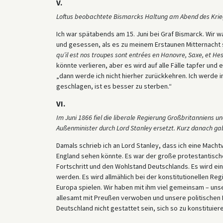
V.
Loftus beobachtete Bismarcks Haltung am Abend des Krie
Ich war spätabends am 15. Juni bei Graf Bismarck. Wir 
und gesessen, als es zu meinem Erstaunen Mitternacht s
qu’il est nos troupes sont entrées en Hanovre, Saxe, et He
könnte verlieren, aber es wird auf alle Fälle tapfer un
„dann werde ich nicht hierher zurückkehren. Ich werde im 
geschlagen, ist es besser zu sterben.“
VI.
Im Juni 1866 fiel die liberale Regierung Großbritanniens u
Außenminister durch Lord Stanley ersetzt. Kurz danach ga
Damals schrieb ich an Lord Stanley, dass ich eine Mach
England sehen könnte. Es war der große protestantische
Fortschritt und den Wohlstand Deutschlands. Es wird ei
werden. Es wird allmählich bei der konstitutionellen Re
Europa spielen. Wir haben mit ihm viel gemeinsam – un
allesamt mit Preußen verwoben und unsere politischen In
Deutschland nicht gestattet sein, sich so zu konstituiere