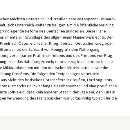
schen Mächten Österreich und Preußen sehr angespannt. Bismarck
ft, sich Österreich weiter zu beugen. Um die öffentliche Meinung
ine grundlegende Reform des Deutschen Bundes an. Diese Pläne
Parlaments auf Grundlage des allgemeinen Männerwahlrechts. Der
als Preußisch-Österreichischer Krieg, Deutsch-Deutscher Krieg oder
66 entschied die Schlacht von Königgrätz den Waffengang
sburg vereinbarten Präliminarfriedens und des Friedens von Prag
rungen an das Habsburgerreich; er bevorzugte eine beträchtliche
e Militärabkommen mit den deutschen Mittelstaaten sowie die
hrung Preußens. Die folgenden Textpassagen vermitteln
 aus Sicht des britischen Botschafters in Preußen, Lord Augustus
riten Bismarcks Politik anfangs als unbesonnen und eine preußische
mte Loftus ein, dass kein anderer Staat in der Lage sei, den Kurs in
igen Verwendung des Französischen war Loftus völlig typisch für die