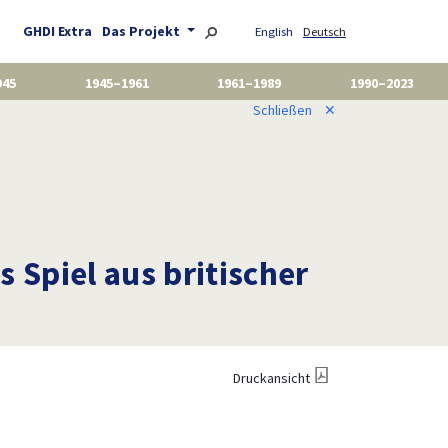
GHDI Extra
Das Projekt
English
Deutsch
945
1945–1961
1961–1989
1990–2023
Schließen
✕
 Spiel aus britischer
Druckansicht