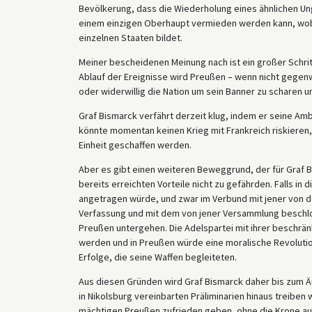
Bevölkerung, dass die Wiederholung eines ähnlichen Ungl
einem einzigen Oberhaupt vermieden werden kann, wobe
einzelnen Staaten bildet.
Meiner bescheidenen Meinung nach ist ein großer Schrit
Ablauf der Ereignisse wird Preußen – wenn nicht gegenwär
oder widerwillig die Nation um sein Banner zu scharen u
Graf Bismarck verfährt derzeit klug, indem er seine A
könnte momentan keinen Krieg mit Frankreich riskiere
Einheit geschaffen werden.
Aber es gibt einen weiteren Beweggrund, der für Graf
bereits erreichten Vorteile nicht zu gefährden. Falls i
angetragen würde, und zwar im Verbund mit jener von d
Verfassung und mit dem von jener Versammlung beschl
Preußen untergehen. Die Adelspartei mit ihrer beschrä
werden und in Preußen würde eine moralische Revolutio
Erfolge, die seine Waffen begleiteten.
Aus diesen Gründen wird Graf Bismarck daher bis zum Ä
in Nikolsburg vereinbarten Präliminarien hinaus treiben 
mächtigen Preußen zufrieden geben, ohne die Krone auf