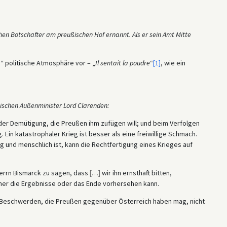
en Botschafter am preußischen Hof ernannt. Als er sein Amt Mitte
e“ politische Atmosphäre vor – „
Il sentait la poudre
“
[1]
, wie ein
itischen Außenminister Lord Clarenden:
der Demütigung, die Preußen ihm zufügen will; und beim Verfolgen
. Ein katastrophaler Krieg ist besser als eine freiwillige Schmach.
g und menschlich ist, kann die Rechtfertigung eines Krieges auf
Herrn Bismarck zu sagen, dass
[
…
]
wir ihn ernsthaft bitten,
iner die Ergebnisse oder das Ende vorhersehen kann.
 Beschwerden, die Preußen gegenüber Österreich haben mag, nicht