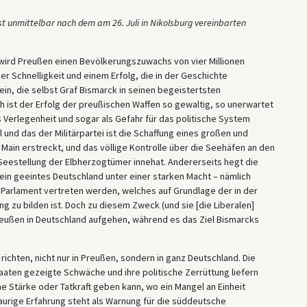
st unmittelbar nach dem am 26. Juli in Nikolsburg vereinbarten
 wird Preußen einen Bevölkerungszuwachs von vier Millionen
 Schnelligkeit und einem Erfolg, die in der Geschichte
n, die selbst Graf Bismarck in seinen begeistertsten
h ist der Erfolg der preußischen Waffen so gewaltig, so unerwartet
s Verlegenheit und sogar als Gefahr für das politische System
 und das der Militärpartei ist die Schaffung eines großen und
Main erstreckt, und das völlige Kontrolle über die Seehäfen an den
Seestellung der Elbherzogtümer innehat. Andererseits hegt die
ein geeintes Deutschland unter einer starken Macht – nämlich
n Parlament vertreten werden, welches auf Grundlage der in der
 zu bilden ist. Doch zu diesem Zweck (und sie [die Liberalen]
eußen in Deutschland aufgehen, während es das Ziel Bismarcks
t richten, nicht nur in Preußen, sondern in ganz Deutschland. Die
aten gezeigte Schwäche und ihre politische Zerrüttung liefern
 Stärke oder Tatkraft geben kann, wo ein Mangel an Einheit
aurige Erfahrung steht als Warnung für die süddeutsche