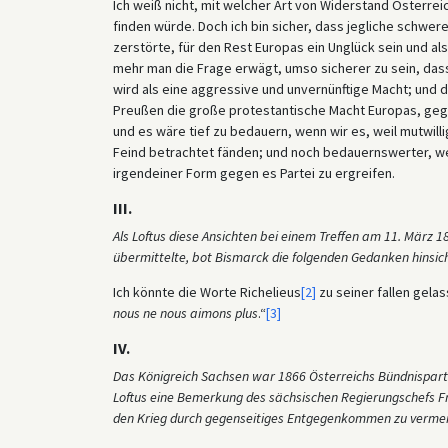
Ich weiß nicht, mit welcher Art von Widerstand Österre
finden würde. Doch ich bin sicher, dass jegliche schwe
zerstörte, für den Rest Europas ein Unglück sein und al
mehr man die Frage erwägt, umso sicherer zu sein, das
wird als eine aggressive und unvernünftige Macht; und 
Preußen die große protestantische Macht Europas, geg
und es wäre tief zu bedauern, wenn wir es, weil mutwil
Feind betrachtet fänden; und noch bedauernswerter, we
irgendeiner Form gegen es Partei zu ergreifen.
III.
Als Loftus diese Ansichten bei einem Treffen am 11. März
übermittelte, bot Bismarck die folgenden Gedanken hinsich
Ich könnte die Worte Richelieus
[2]
zu seiner fallen gela
nous ne nous aimons plus
.“
[3]
IV.
Das Königreich Sachsen war 1866 Österreichs Bündnispartn
Loftus eine Bemerkung des sächsischen Regierungschefs Fre
den Krieg durch gegenseitiges Entgegenkommen zu vermei