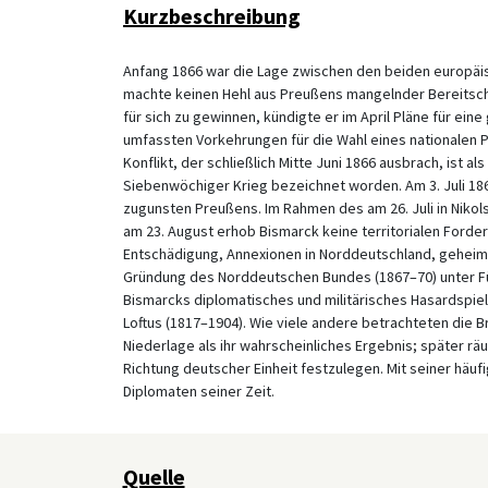
Kurzbeschreibung
Anfang 1866 war die Lage zwischen den beiden europäi
machte keinen Hehl aus Preußens mangelnder Bereitscha
für sich zu gewinnen, kündigte er im April Pläne für e
umfassten Vorkehrungen für die Wahl eines nationalen 
Konflikt, der schließlich Mitte Juni 1866 ausbrach, ist 
Siebenwöchiger Krieg bezeichnet worden. Am 3. Juli 18
zugunsten Preußens. Im Rahmen des am 26. Juli in Nikol
am 23. August erhob Bismarck keine territorialen Forde
Entschädigung, Annexionen in Norddeutschland, geheim
Gründung des Norddeutschen Bundes (1867–70) unter Fü
Bismarcks diplomatisches und militärisches Hasardspiel
Loftus (1817–1904). Wie viele andere betrachteten die B
Niederlage als ihr wahrscheinliches Ergebnis; später räu
Richtung deutscher Einheit festzulegen. Mit seiner häuf
Diplomaten seiner Zeit.
Quelle