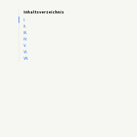
Inhaltsverzeichnis
I.
II.
III.
IV.
V.
VI.
VII.