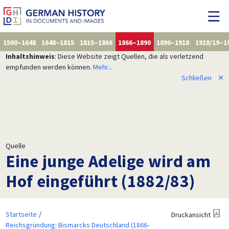
1500–1648
1648–1815
1815–1866
1866–1890
1890–1918
1918/19–1
Inhaltshinweis
: Diese Website zeigt Quellen, die als verletzend
empfunden werden können.
Mehr...
Schließen
✕
Quelle
Eine junge Adelige wird am
Hof eingeführt (1882/83)
Startseite
Druckansicht
Reichsgründung: Bismarcks Deutschland (1866-