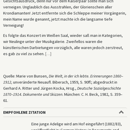
Gesichtsausdruck, denn nur vor dem Kaiserpaar sollte man sich
verneigen. Unglaublich das Ausstrahlen, der Glorienschein aller
Krondiamanten! Jetzt entfernte sich die Schleppe meiner Vorgängerin,
mein Name wurde genannt, jetzt machte ich die langsame tiefe
Verneigung!
Es folgte das Konzert im Weißen Saal, wieder saß man in Kategorien,
wir Neulinge unter der Musikgalerie. Zweifellos waren die
künstlerischen Darbietungen vorzüglich, alle waren jedoch zerstreut,
es gab zu viel zu sehen.
[
…
]
Quelle: Marie von Bunsen,
Die Welt, in der ich lebte. Erinnerungen 1860–
1912,
unveränderte Neuaufl. Biberach, 1959, S. 90ff.; abgedruckt in
Gerhard A. Ritter und Jürgen Kocka, Hrsg.,
Deutsche Sozialgeschichte
1870–1914. Dokumente und Skizzen
. München: C. H. Beck, 1982, S. 359–
61.
EMPFOHLENE ZITATION
Eine junge Adelige wird am Hof eingeführt (1882/83),
veröffentlicht in: German History in Documents and