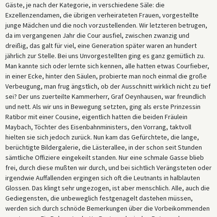
Gäste, je nach der Kategorie, in verschiedene Säle: die
Exzellenzendamen, die übrigen verheirateten Frauen, vorgestellte
junge Mädchen und die noch vorzustellenden. Wir letzteren betrugen,
da im vergangenen Jahr die Cour ausfiel, zwischen zwanzig und
dreißig, das galt für viel, eine Generation später waren an hundert
jährlich zur Stelle. Bei uns Unvorgestellten ging es ganz gemütlich zu.
Man kannte sich oder lernte sich kennen, alle hatten etwas Courfieber,
in einer Ecke, hinter den Säulen, probierte man noch einmal die große
Verbeugung, man frug ängstlich, ob der Ausschnitt wirklich nicht zu tief
sei? Der uns zuerteilte Kammerherr, Graf Oeynhausen, war freundlich
und nett. Als wir uns in Bewegung setzten, ging als erste Prinzessin
Ratibor mit einer Cousine, eigentlich hatten die beiden Fräulein
Maybach, Töchter des Eisenbahnministers, den Vorrang, taktvoll
hielten sie sich jedoch zurück. Nun kam das Gefürchtete, die lange,
berüchtigte Bildergalerie, die Lästerallee, in der schon seit Stunden
sämtliche Offiziere eingekeilt standen. Nur eine schmale Gasse blieb
frei, durch diese mußten wir durch, und bei sichtlich Verängsteten oder
irgendwie Auffallenden ergingen sich oft die Leutnants in halblauten
Glossen. Das klingt sehr ungezogen, ist aber menschlich. Alle, auch die
Gediegensten, die unbeweglich festgenagelt dastehen müssen,
werden sich durch schnöde Bemerkungen über die Vorbeikommenden