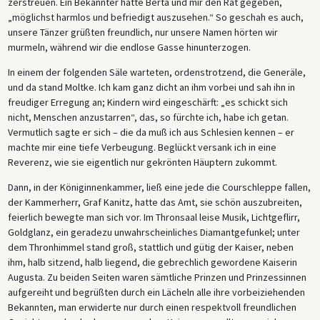
zerstreuen. Ein Bekannter hatte Berta und mir den Rat gegeben,
„möglichst harmlos und befriedigt auszusehen.“ So geschah es auch,
unsere Tänzer grüßten freundlich, nur unsere Namen hörten wir
murmeln, während wir die endlose Gasse hinunterzogen.
In einem der folgenden Säle warteten, ordenstrotzend, die Generäle,
und da stand Moltke. Ich kam ganz dicht an ihm vorbei und sah ihn in
freudiger Erregung an; Kindern wird eingeschärft: „es schickt sich
nicht, Menschen anzustarren“, das, so fürchte ich, habe ich getan.
Vermutlich sagte er sich – die da muß ich aus Schlesien kennen – er
machte mir eine tiefe Verbeugung. Beglückt versank ich in eine
Reverenz, wie sie eigentlich nur gekrönten Häuptern zukommt.
Dann, in der Königinnenkammer, ließ eine jede die Courschleppe fallen,
der Kammerherr, Graf Kanitz, hatte das Amt, sie schön auszubreiten,
feierlich bewegte man sich vor. Im Thronsaal leise Musik, Lichtgeflirr,
Goldglanz, ein geradezu unwahrscheinliches Diamantgefunkel; unter
dem Thronhimmel stand groß, stattlich und gütig der Kaiser, neben
ihm, halb sitzend, halb liegend, die gebrechlich gewordene Kaiserin
Augusta. Zu beiden Seiten waren sämtliche Prinzen und Prinzessinnen
aufgereiht und begrüßten durch ein Lächeln alle ihre vorbeiziehenden
Bekannten, man erwiderte nur durch einen respektvoll freundlichen