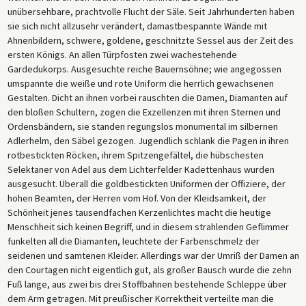
unübersehbare, prachtvolle Flucht der Säle. Seit Jahrhunderten haben
sie sich nicht allzusehr verändert, damastbespannte Wände mit
Ahnenbildern, schwere, goldene, geschnitzte Sessel aus der Zeit des
ersten Königs. An allen Türpfosten zwei wachestehende
Gardedukorps. Ausgesuchte reiche Bauernsöhne; wie angegossen
umspannte die weiße und rote Uniform die herrlich gewachsenen
Gestalten. Dicht an ihnen vorbei rauschten die Damen, Diamanten auf
den bloßen Schultern, zogen die Exzellenzen mit ihren Sternen und
Ordensbändern, sie standen regungslos monumental im silbernen
Adlerhelm, den Säbel gezogen. Jugendlich schlank die Pagen in ihren
rotbestickten Röcken, ihrem Spitzengefältel, die hübschesten
Selektaner von Adel aus dem Lichterfelder Kadettenhaus wurden
ausgesucht. Überall die goldbestickten Uniformen der Offiziere, der
hohen Beamten, der Herren vom Hof. Von der Kleidsamkeit, der
Schönheit jenes tausendfachen Kerzenlichtes macht die heutige
Menschheit sich keinen Begriff, und in diesem strahlenden Geflimmer
funkelten all die Diamanten, leuchtete der Farbenschmelz der
seidenen und samtenen Kleider. Allerdings war der Umriß der Damen an
den Courtagen nicht eigentlich gut, als großer Bausch wurde die zehn
Fuß lange, aus zwei bis drei Stoffbahnen bestehende Schleppe über
dem Arm getragen. Mit preußischer Korrektheit verteilte man die