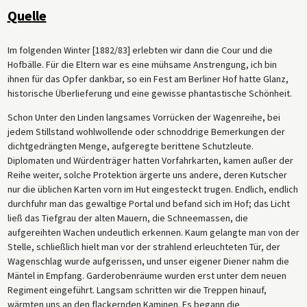
Quelle
Im folgenden Winter [1882/83] erlebten wir dann die Cour und die
Hofbälle. Für die Eltern war es eine mühsame Anstrengung, ich bin
ihnen für das Opfer dankbar, so ein Fest am Berliner Hof hatte Glanz,
historische Überlieferung und eine gewisse phantastische Schönheit.
Schon Unter den Linden langsames Vorrücken der Wagenreihe, bei
jedem Stillstand wohlwollende oder schnoddrige Bemerkungen der
dichtgedrängten Menge, aufgeregte berittene Schutzleute.
Diplomaten und Würdenträger hatten Vorfahrkarten, kamen außer der
Reihe weiter, solche Protektion ärgerte uns andere, deren Kutscher
nur die üblichen Karten vorn im Hut eingesteckt trugen. Endlich, endlich
durchfuhr man das gewaltige Portal und befand sich im Hof; das Licht
ließ das Tiefgrau der alten Mauern, die Schneemassen, die
aufgereihten Wachen undeutlich erkennen. Kaum gelangte man von der
Stelle, schließlich hielt man vor der strahlend erleuchteten Tür, der
Wagenschlag wurde aufgerissen, und unser eigener Diener nahm die
Mäntel in Empfang. Garderobenräume wurden erst unter dem neuen
Regiment eingeführt. Langsam schritten wir die Treppen hinauf,
wärmten uns an den flackernden Kaminen. Es begann die