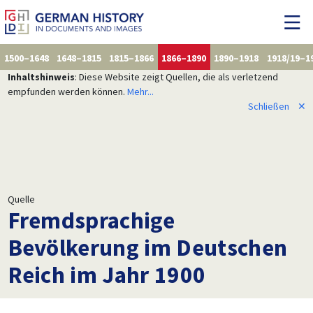
1500–1648
1648–1815
1815–1866
1866–1890
1890–1918
1918/19–1
Inhaltshinweis
: Diese Website zeigt Quellen, die als verletzend
empfunden werden können.
Mehr...
Schließen
✕
Quelle
Fremdsprachige
Bevölkerung im Deutschen
Reich im Jahr 1900