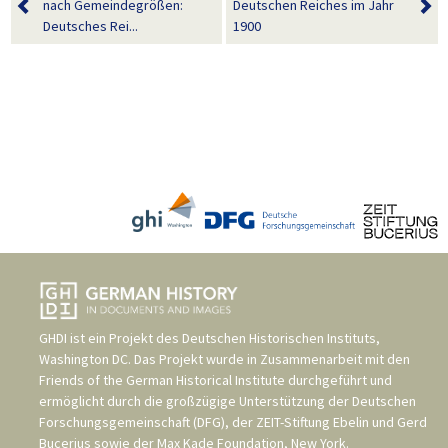
nach Gemeindegrößen:
Deutschen Reiches im Jahr
Deutsches Rei...
1900
GHDI ist ein Projekt des
Deutschen Historischen Instituts,
Washington DC
. Das Projekt wurde in Zusammenarbeit mit den
Friends of the German Historical Institute
durchgeführt und
ermöglicht durch die großzügige Unterstützung der
Deutschen
Forschungsgemeinschaft (DFG)
, der
ZEIT-Stiftung Ebelin und Gerd
Bucerius
sowie der
Max Kade Foundation, New York
.