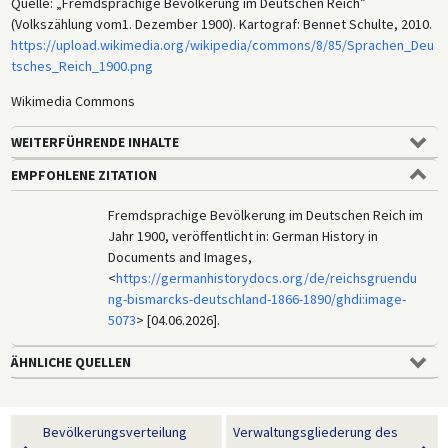
Quelle: „Fremdsprachige Bevölkerung im Deutschen Reich”
(Volkszählung vom1. Dezember 1900). Kartograf: Bennet Schulte, 2010.
https://upload.wikimedia.org/wikipedia/commons/8/85/Sprachen_Deu
tsches_Reich_1900.png
Wikimedia Commons
WEITERFÜHRENDE INHALTE
EMPFOHLENE ZITATION
Fremdsprachige Bevölkerung im Deutschen Reich im
Jahr 1900, veröffentlicht in: German History in
Documents and Images,
<
https://germanhistorydocs.org/de/reichsgruendu
ng-bismarcks-deutschland-1866-1890/ghdi:image-
5073
> [04.06.2026].
ÄHNLICHE QUELLEN
Bevölkerungsverteilung
Verwaltungsgliederung des