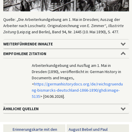
Quelle: „Die Arbeiterkundgebung am 1. Mai in Dresden; Auszug der
Arbeiter nach Loschwitz. Originalzeichnung von E. Zimmer“,
Illustrirte
Zeitung
(Leipzig and Berlin), Band 94, Nr. 2445 (10. Mai 1890), S. 477.
WEITERFÜHRENDE INHALTE
EMPFOHLENE ZITATION
Arbeiterkundgebung und Ausflug am 1. Mai in
Dresden (1890), veröffentlicht in: German History in
Documents and Images,
<
https://germanhistorydocs.org/de/reichsgruendu
ng-bismarcks-deutschland-1866-1890/ghdi:image-
5135
> [04.06.2026].
ÄHNLICHE QUELLEN
Erinnerungskarte mit den
August Bebel und Paul