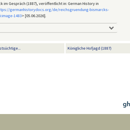
k im Gespräch (1887), veröffentlicht in: German History in
ttps://germanhistorydocs.org/de/reichsgruendung-bismarcks-
i:image-1483
> [05.06.2026].
tsüchtige...
Königliche Hofjagd (1887)