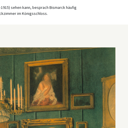
–1915) sehen kann, besprach Bismarck häufig
Eckzimmer im Königsschloss.