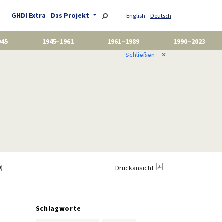
GHDI Extra
Das Projekt
English
Deutsch
945
1945–1961
1961–1989
1990–2023
Schließen
✕
)
Druckansicht
Schlagworte