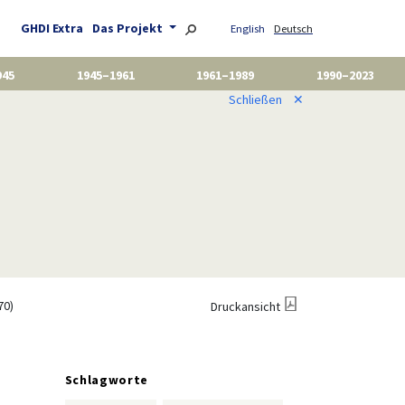
GHDI Extra
Das Projekt
English
Deutsch
945
1945–1961
1961–1989
1990–2023
Schließen
✕
70)
Druckansicht
Schlagworte