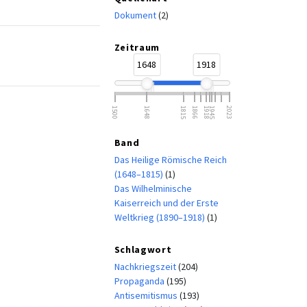
Dokument
(2)
Zeitraum
1648
1918
1500
1648
1815
1866
1918
1945
2023
Band
Das Heilige Römische Reich
(1648–1815)
(1)
Das Wilhelminische
Kaiserreich und der Erste
Weltkrieg (1890–1918)
(1)
Schlagwort
Nachkriegszeit
(204)
Propaganda
(195)
Antisemitismus
(193)