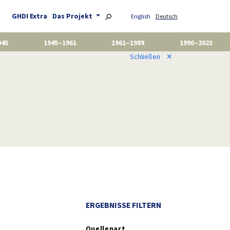
GHDI Extra
Das Projekt
English
Deutsch
945
1945–1961
1961–1989
1990–2023
Schließen
✕
ERGEBNISSE FILTERN
Quellenart