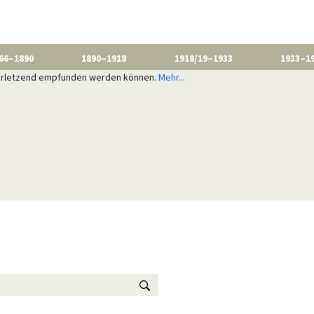
66–1890
1890–1918
1918/19–1933
1933–1
 verletzend empfunden werden können.
Mehr...