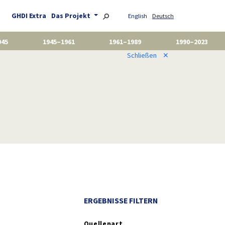
GHDI Extra
Das Projekt
English
Deutsch
945
1945–1961
1961–1989
1990–2023
Schließen
✕
ERGEBNISSE FILTERN
Quellenart