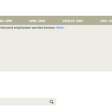
66–1890
1890–1918
1918/19–1933
1933–1
 verletzend empfunden werden können.
Mehr...