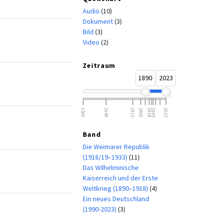
Audio
(10)
Dokument
(3)
Bild
(3)
Video
(2)
Zeitraum
1890
2023
1500
1648
1815
1866
1918
1945
2023
Band
Die Weimarer Republik
(1918/19–1933)
(11)
Das Wilhelminische
Kaiserreich und der Erste
Weltkrieg (1890–1918)
(4)
Ein neues Deutschland
(1990-2023)
(3)