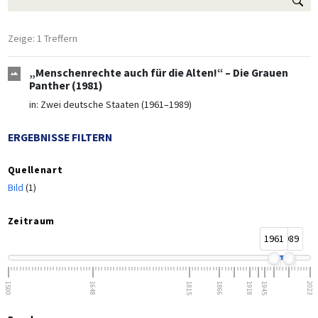
Zeige: 1 Treffern
„Menschenrechte auch für die Alten!“ – Die Grauen
Panther (1981)
in:
Zwei deutsche Staaten (1961–1989)
ERGEBNISSE FILTERN
Quellenart
Bild
(1)
Zeitraum
1961
1989
1500
1648
1815
1866
1918
1945
2023