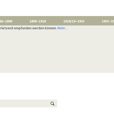
66–1890
1890–1918
1918/19–1933
1933–1
 verletzend empfunden werden können.
Mehr...