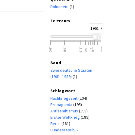
Dokument
(1)
Zeitraum
1961
1989
1500
1648
1815
1866
1918
1945
2023
Band
Zwei deutsche Staaten
(1961–1989)
(1)
Schlagwort
Nachkriegszeit
(204)
Propaganda
(195)
Antisemitismus
(193)
Erster Weltkrieg
(189)
Berlin
(181)
Bundesrepublik