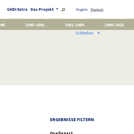
GHDI Extra
Das Projekt
English
Deutsch
945
1945–1961
1961–1989
1990–2023
Schließen
✕
ERGEBNISSE FILTERN
Quellenart