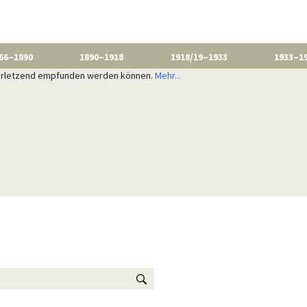
66–1890
1890–1918
1918/19–1933
1933–1
 verletzend empfunden werden können.
Mehr...