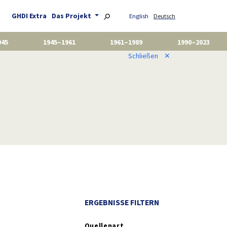
GHDI Extra
Das Projekt
English
Deutsch
945
1945–1961
1961–1989
1990–2023
Schließen
✕
ERGEBNISSE FILTERN
Quellenart