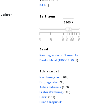
Bild
(1)
 Jahre)
Zeitraum
1866
1890
1500
1648
1815
1866
1918
1945
2023
Band
Reichsgründung: Bismarcks
Deutschland (1866-1890)
(1)
Schlagwort
Nachkriegszeit
(204)
Propaganda
(195)
Antisemitismus
(193)
Erster Weltkrieg
(189)
Berlin
(181)
Bundesrepublik