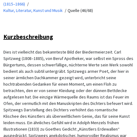
(1815–1866)
Kultur, Literatur, Kunst und Musik
Quelle (46/68)
Kurzbeschreibung
Dies ist vielleicht das bekannteste Bild der Biedermeierzeit. Carl
Spitzweg (1808–1885), von Beruf Apotheker, war selbst ein Spross des
Bürgertums, dessen schwerfällige, nüchterne Werte sein Werk sowohl
bedient als auch subtil untergräbt. Spitzwegs armer Poet, der hier in
seiner ärmlichen Dachkammer gezeigt wird, unterbricht seine
hochtrabenden Gedanken für einen Moment, um einen Floh zu
betrachten, den er von seiner Kleidung oder der dünnen Bettdecke
aufgelesen hat. Die einzige Wärmequelle des Raums ist das Feuer im
Ofen, der vermutlich mit den Manuskripten des Dichters befeuert wird.
Spitzwegs Darstellung des Dichters verhöhnt das romantische
Klischee des Künstlers als überweltlichem Genie, das für seine Kunst
leiden muss. Ein ähnliches Gefühl wird in Adolph Menzels frühen
Illustrationen (1833) zu Goethes Gedicht „Künstlers Erdewallen“
ausgedrückt. Spitzwegs anekdotischer, humorvoller Realismus war