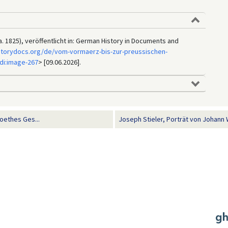
 1825), veröffentlicht in: German History in Documents and
storydocs.org/de/vom-vormaerz-bis-zur-preussischen-
di:image-267
> [09.06.2026].
oethes Ges...
Joseph Stieler, Porträt von Johann 