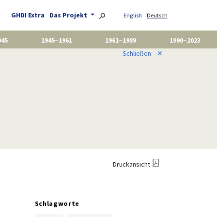
GHDI Extra
Das Projekt
English
Deutsch
945
1945–1961
1961–1989
1990–2023
Schließen
✕
Druckansicht
Schlagworte