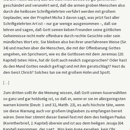
geschändet und verunehrt wird, daß die armen groben Menschen also
durch die heillosen Schriftgelehrten verführt werden mit großem
Geplauder, wie der Prophet Micha 3 davon sagt, was jetzt fast aller
Schriftgelehrten Art ist – nur gar wenige ausgenommen –, daß sie
lehren und sagen, daß Gott seinen lieben Freunden seine göttlichen
Geheimnisse nicht mehr offenbare durch rechte Gesichte oder sein
mündliches Wort etc. Sie bleiben also bei ihrer unerfahrenen Weise (Sir.
34) und machen über die Menschen, die mit der Offenbarung Gottes
umgehen, ein Sprichwort, wie es die Gottlosen mit dem Jeremias (20.
Kapitel) taten: Höre, hat dir Gott auch neulich zugesprochen? Oder hast
du den Mund Gottes neulich gefragt und mit ihm geratschlagt? Hast du
den Geist Christi? Solches tun sie mit großem Hohn und Spott.
[
…
]
Zum dritten sollt ihr die Meinung wissen, daß Gott seinen Auserwählten
so ganz und gar holdselig ist, so daß er, wenn er sie im allergeringsten
warnen könnte (Deutr. 1 und 32, Matth. 23), es aufs höchste täte, wenn
sie diese Warnung auch vor großem Unglauben zu empfangen bereit
wären. Denn hier stimmt dieser Daniel-Text mit dem des heiligen Paulus
(Korintherbrief, 2. Kapitel) überein und ist aus dem heiligen Jesaja (64.
Kapitel) genommen, der sagt: „Was kein Auge gesehen, kein Ohr