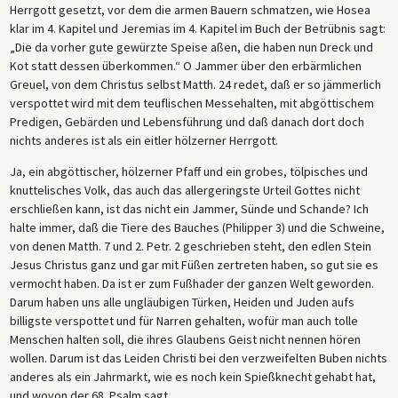
Herrgott gesetzt, vor dem die armen Bauern schmatzen, wie Hosea
klar im 4. Kapitel und Jeremias im 4. Kapitel im Buch der Betrübnis sagt:
„Die da vorher gute gewürzte Speise aßen, die haben nun Dreck und
Kot statt dessen überkommen.“ O Jammer über den erbärmlichen
Greuel, von dem Christus selbst Matth. 24 redet, daß er so jämmerlich
verspottet wird mit dem teuflischen Messehalten, mit abgöttischem
Predigen, Gebärden und Lebensführung und daß danach dort doch
nichts anderes ist als ein eitler hölzerner Herrgott.
Ja, ein abgöttischer, hölzerner Pfaff und ein grobes, tölpisches und
knuttelisches Volk, das auch das allergeringste Urteil Gottes nicht
erschließen kann, ist das nicht ein Jammer, Sünde und Schande? Ich
halte immer, daß die Tiere des Bauches (Philipper 3) und die Schweine,
von denen Matth. 7 und 2. Petr. 2 geschrieben steht, den edlen Stein
Jesus Christus ganz und gar mit Füßen zertreten haben, so gut sie es
vermocht haben. Da ist er zum Fußhader der ganzen Welt geworden.
Darum haben uns alle ungläubigen Türken, Heiden und Juden aufs
billigste verspottet und für Narren gehalten, wofür man auch tolle
Menschen halten soll, die ihres Glaubens Geist nicht nennen hören
wollen. Darum ist das Leiden Christi bei den verzweifelten Buben nichts
anderes als ein Jahrmarkt, wie es noch kein Spießknecht gehabt hat,
und wovon der 68. Psalm sagt.