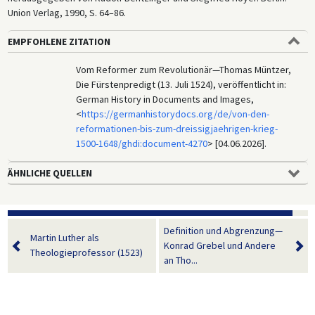
Union Verlag, 1990, S. 64–86.
EMPFOHLENE ZITATION
Vom Reformer zum Revolutionär—Thomas Müntzer,
Die Fürstenpredigt (13. Juli 1524), veröffentlicht in:
German History in Documents and Images,
<
https://germanhistorydocs.org/de/von-den-
reformationen-bis-zum-dreissigjaehrigen-krieg-
1500-1648/ghdi:document-4270
> [04.06.2026].
ÄHNLICHE QUELLEN
Definition und Abgrenzung—
Martin Luther als
Konrad Grebel und Andere
Theologieprofessor (1523)
an Tho...