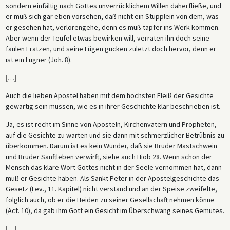
sondern einfältig nach Gottes unverrücklichem Willen daherfließe, und
er muß sich gar eben vorsehen, daß nicht ein Stüpplein von dem, was
er gesehen hat, verlorengehe, denn es muß tapfer ins Werk kommen.
Aber wenn der Teufel etwas bewirken will, verraten ihn doch seine
faulen Fratzen, und seine Lügen gucken zuletzt doch hervor, denn er
ist ein Lügner (Joh. 8).
[
…
]
Auch die lieben Apostel haben mit dem höchsten Fleiß der Gesichte
gewärtig sein müssen, wie es in ihrer Geschichte klar beschrieben ist.
Ja, es ist recht im Sinne von Aposteln, Kirchenvätern und Propheten,
auf die Gesichte zu warten und sie dann mit schmerzlicher Betrübnis zu
überkommen. Darum ist es kein Wunder, daß sie Bruder Mastschwein
und Bruder Sanftleben verwirft, siehe auch Hiob 28. Wenn schon der
Mensch das klare Wort Gottes nicht in der Seele vernommen hat, dann
muß er Gesichte haben. Als Sankt Peter in der Apostelgeschichte das
Gesetz (Lev., 11. Kapitel) nicht verstand und an der Speise zweifelte,
folglich auch, ob er die Heiden zu seiner Gesellschaft nehmen könne
(Act. 10), da gab ihm Gott ein Gesicht im Überschwang seines Gemütes.
[
…
]