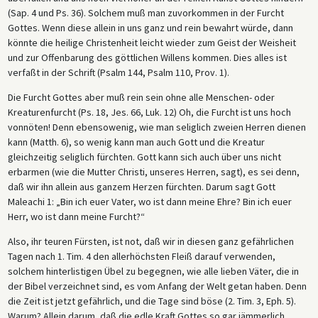
(Sap. 4 und Ps. 36). Solchem muß man zuvorkommen in der Furcht
Gottes. Wenn diese allein in uns ganz und rein bewahrt würde, dann
könnte die heilige Christenheit leicht wieder zum Geist der Weisheit
und zur Offenbarung des göttlichen Willens kommen. Dies alles ist
verfaßt in der Schrift (Psalm 144, Psalm 110, Prov. 1).
Die Furcht Gottes aber muß rein sein ohne alle Menschen- oder
Kreaturenfurcht (Ps. 18, Jes. 66, Luk. 12) Oh, die Furcht ist uns hoch
vonnöten! Denn ebensowenig, wie man seliglich zweien Herren dienen
kann (Matth. 6), so wenig kann man auch Gott und die Kreatur
gleichzeitig seliglich fürchten. Gott kann sich auch über uns nicht
erbarmen (wie die Mutter Christi, unseres Herren, sagt), es sei denn,
daß wir ihn allein aus ganzem Herzen fürchten. Darum sagt Gott
Maleachi 1: „Bin ich euer Vater, wo ist dann meine Ehre? Bin ich euer
Herr, wo ist dann meine Furcht?“
Also, ihr teuren Fürsten, ist not, daß wir in diesen ganz gefährlichen
Tagen nach 1. Tim. 4 den allerhöchsten Fleiß darauf verwenden,
solchem hinterlistigen Übel zu begegnen, wie alle lieben Väter, die in
der Bibel verzeichnet sind, es vom Anfang der Welt getan haben. Denn
die Zeit ist jetzt gefährlich, und die Tage sind böse (2. Tim. 3, Eph. 5).
Warum? Allein darum, daß die edle Kraft Gottes so gar jämmerlich