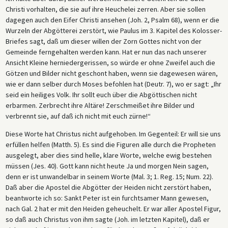
Christi vorhalten, die sie auf ihre Heuchelei zerren. Aber sie sollen
dagegen auch den Eifer Christi ansehen (Joh. 2, Psalm 68), wenn er die
Wurzeln der Abgötterei zerstört, wie Paulus im 3. Kapitel des Kolosser-
Briefes sagt, daß um dieser willen der Zorn Gottes nicht von der
Gemeinde ferngehalten werden kann. Hat er nun das nach unserer
Ansicht Kleine herniedergerissen, so würde er ohne Zweifel auch die
Götzen und Bilder nicht geschont haben, wenn sie dagewesen wären,
wie er dann selber durch Moses befohlen hat (Deutr. 7), wo er sagt: „Ihr
seid ein heiliges Volk. Ihr sollt euch über die Abgöttischen nicht
erbarmen. Zerbrecht ihre Altäre! Zerschmeißet ihre Bilder und
verbrennt sie, auf daß ich nicht mit euch zürne!“
Diese Worte hat Christus nicht aufgehoben. Im Gegenteil: Er will sie uns
erfüllen helfen (Matth. 5). Es sind die Figuren alle durch die Propheten
ausgelegt, aber dies sind helle, klare Worte, welche ewig bestehen
müssen (Jes. 40). Gott kann nicht heute Ja und morgen Nein sagen,
denn er ist unwandelbar in seinem Worte (Mal. 3; 1. Reg. 15; Num. 22).
Daß aber die Apostel die Abgötter der Heiden nicht zerstört haben,
beantworte ich so: Sankt Peter ist ein furchtsamer Mann gewesen,
nach Gal. 2 hat er mit den Heiden geheuchelt. Er war aller Apostel Figur,
so daß auch Christus von ihm sagte (Joh. im letzten Kapitel), daß er