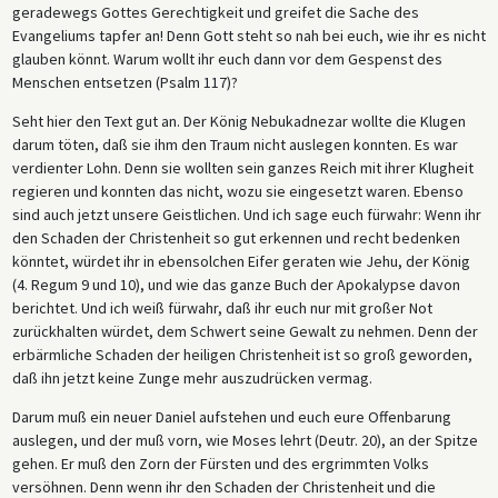
geradewegs Gottes Gerechtigkeit und greifet die Sache des
Evangeliums tapfer an! Denn Gott steht so nah bei euch, wie ihr es nicht
glauben könnt. Warum wollt ihr euch dann vor dem Gespenst des
Menschen entsetzen (Psalm 117)?
Seht hier den Text gut an. Der König Nebukadnezar wollte die Klugen
darum töten, daß sie ihm den Traum nicht auslegen konnten. Es war
verdienter Lohn. Denn sie wollten sein ganzes Reich mit ihrer Klugheit
regieren und konnten das nicht, wozu sie eingesetzt waren. Ebenso
sind auch jetzt unsere Geistlichen. Und ich sage euch fürwahr: Wenn ihr
den Schaden der Christenheit so gut erkennen und recht bedenken
könntet, würdet ihr in ebensolchen Eifer geraten wie Jehu, der König
(4. Regum 9 und 10), und wie das ganze Buch der Apokalypse davon
berichtet. Und ich weiß fürwahr, daß ihr euch nur mit großer Not
zurückhalten würdet, dem Schwert seine Gewalt zu nehmen. Denn der
erbärmliche Schaden der heiligen Christenheit ist so groß geworden,
daß ihn jetzt keine Zunge mehr auszudrücken vermag.
Darum muß ein neuer Daniel aufstehen und euch eure Offenbarung
auslegen, und der muß vorn, wie Moses lehrt (Deutr. 20), an der Spitze
gehen. Er muß den Zorn der Fürsten und des ergrimmten Volks
versöhnen. Denn wenn ihr den Schaden der Christenheit und die