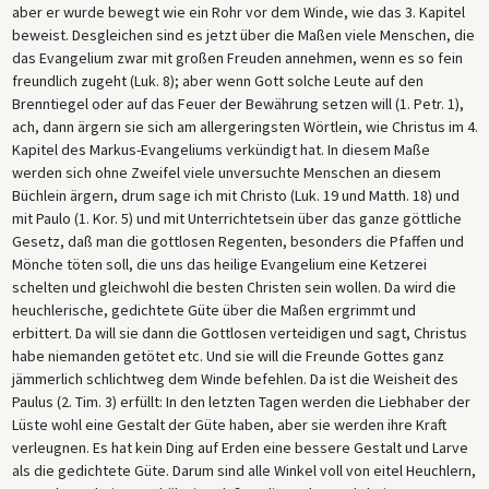
aber er wurde bewegt wie ein Rohr vor dem Winde, wie das 3. Kapitel
beweist. Desgleichen sind es jetzt über die Maßen viele Menschen, die
das Evangelium zwar mit großen Freuden annehmen, wenn es so fein
freundlich zugeht (Luk. 8); aber wenn Gott solche Leute auf den
Brenntiegel oder auf das Feuer der Bewährung setzen will (1. Petr. 1),
ach, dann ärgern sie sich am allergeringsten Wörtlein, wie Christus im 4.
Kapitel des Markus-Evangeliums verkündigt hat. In diesem Maße
werden sich ohne Zweifel viele unversuchte Menschen an diesem
Büchlein ärgern, drum sage ich mit Christo (Luk. 19 und Matth. 18) und
mit Paulo (1. Kor. 5) und mit Unterrichtetsein über das ganze göttliche
Gesetz, daß man die gottlosen Regenten, besonders die Pfaffen und
Mönche töten soll, die uns das heilige Evangelium eine Ketzerei
schelten und gleichwohl die besten Christen sein wollen. Da wird die
heuchlerische, gedichtete Güte über die Maßen ergrimmt und
erbittert. Da will sie dann die Gottlosen verteidigen und sagt, Christus
habe niemanden getötet etc. Und sie will die Freunde Gottes ganz
jämmerlich schlichtweg dem Winde befehlen. Da ist die Weisheit des
Paulus (2. Tim. 3) erfüllt: In den letzten Tagen werden die Liebhaber der
Lüste wohl eine Gestalt der Güte haben, aber sie werden ihre Kraft
verleugnen. Es hat kein Ding auf Erden eine bessere Gestalt und Larve
als die gedichtete Güte. Darum sind alle Winkel voll von eitel Heuchlern,