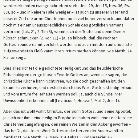
wiedererkannten (wie geschrieben steht Jes. 29, Jer. 15, Hes. 36, Ps.
88), so – und in keinem Falle weniger – ist auch zu unserer Väter und
unserer Zeit die arme Christenheit noch viel höher verstockt und dabei
noch mit einem unaussprechlichen Schein des göttlichen Namens
verbrämt (Luk. 21, 2. Tim 3), womit sich der Teufel und seine Diener
hübsch schmücken (2. Kor. 11) – ja, so hübsch, daß die rechten
Gottesfreunde damit verführt werden und auch mit dem aufs höchste
aufgewendeten Fleiß kaum ihren Irrtum merken können, wie Matth. 24
klar anzeigt.
Dies alles richtet die gedichtete Heiligkeit und das heuchlerische
Entschuldigen der gottlosen Feinde Gottes an, wenn sie sagen, die
christliche Kirche kann nicht irren, wo sie doch geschaffen ist, den
Irrtum zu verhüten, und deshalb durch das Wort Gottes ständig erbaut
und vom Irrtum frei erhalten werden soll, ja, auch die Sünde ihrer
Unwissenheit erkennen soll (Leviticus 4, Hosea 4, Mal. 2, Jes. 1).
Aber das ist wohl wahr: Christus, der Sohn Gottes, und seine Apostel,
ja auch vor ihm seine heiligen Propheten haben wohl eine rechte reine
Christenheit angefangen, den reinen Weizen in den Acker geworfen –
das heißt, das teure Wort Gottes in die Herzen der Auserwählten
gepflanzt, wie Matth. 12, Markus 4, Lukas 8 und Hesekiel 36