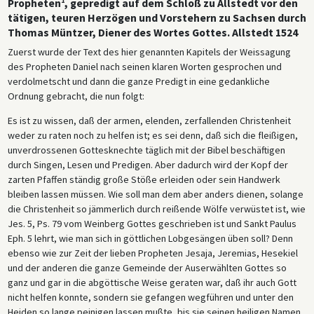
1
Propheten
, gepredigt auf dem Schloß zu Allstedt vor den
tätigen, teuren Herzögen und Vorstehern zu Sachsen durch
Thomas Müntzer, Diener des Wortes Gottes. Allstedt 1524
Zuerst wurde der Text des hier genannten Kapitels der Weissagung
des Propheten Daniel nach seinen klaren Worten gesprochen und
verdolmetscht und dann die ganze Predigt in eine gedankliche
Ordnung gebracht, die nun folgt:
Es ist zu wissen, daß der armen, elenden, zerfallenden Christenheit
weder zu raten noch zu helfen ist; es sei denn, daß sich die fleißigen,
unverdrossenen Gottesknechte täglich mit der Bibel beschäftigen
durch Singen, Lesen und Predigen. Aber dadurch wird der Kopf der
zarten Pfaffen ständig große Stöße erleiden oder sein Handwerk
bleiben lassen müssen. Wie soll man dem aber anders dienen, solange
die Christenheit so jämmerlich durch reißende Wölfe verwüstet ist, wie
Jes. 5, Ps. 79 vom Weinberg Gottes geschrieben ist und Sankt Paulus
Eph. 5 lehrt, wie man sich in göttlichen Lobgesängen üben soll? Denn
ebenso wie zur Zeit der lieben Propheten Jesaja, Jeremias, Hesekiel
und der anderen die ganze Gemeinde der Auserwählten Gottes so
ganz und gar in die abgöttische Weise geraten war, daß ihr auch Gott
nicht helfen konnte, sondern sie gefangen wegführen und unter den
Heiden so lange peinigen lassen mußte, bis sie seinen heiligen Namen