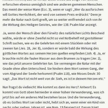
erforschen ebenso unmöglich sind wie anderen gemeinen Menschen.
Das meint der weise Mann (Ecc. 3), wenn er sagt: „Wer da ausforschen
will Gottes Herrlichkeit, der wird von seinem Preis erdrückt.“ Denn je
mehr die Natur nach Gott greift, um so weiter entfremdet sich von ihr
die Wirkung des Heiligen Geistes, wie der 138. Psalm klar anzeigt.
Ja, wenn der Mensch über den Fürwitz des natürlichen Lichts Bescheid
wüßte, würde er ohne Zweifel nicht so viel Notbehelf mit gestohlener
Schrift suchen, wie es die Gelehrten mit einem Stücklein oder mit
zweien tun (Jes. 28, Jer. 8), sondern er würde bald die Wirkung des
göttlichen Wortes aus seinem Herzen quellen empfinden (Joh. 4). Ja, er
brauchte nicht die faulen Wasser aus dem Brunnen zu tragen (Jer. 2),
wie das jetzt unsere Gelehrten tun. Sie vermengen die Natur mit der
Gnade ohne allen Unterschied. Sie hindern dem Wort seinen Gang, der
vom Abgrund der Seele herkommt (Psalm 118), wie Moses Deutr. 30
sagt: „Das Wort ist nicht weit von dir. Sieh, es ist in deinem Herzen etc.“
Nun fragst du vielleicht: Wie kommt es dann ins Herz? Antwort: Es
kommt von Gott oben hernieder in einer hohen Verwunderung, was ich
jetzt bis auf ein anderes Mal bestehen lasse. Und die Verwunderung,
ob es Gottes Wort sei oder nicht, hebt sich an, wenn einer ein Kind von
sechs oder sieben Jahren ist, wie Num. 19 figuriert ist. Darum trägt