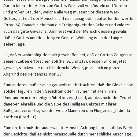
Darum bleibt der Acker von Gottes Wort voll von Disteln und Dornen
und großen Stauden, welche alle weg müssen vor diesem Werk
Gottes, auf daß der Mensch nicht nachlässig oder faul befunden werde
(Prov. 24). Danach sieht man die Freigebigkeit des Ackers und zuletzt
auch das gute Gewächs. Dann erst wird der Mensch dessen gewahr,
daß er Gottes und des Heiligen Geistes Wohnung ist in der Länge
seiner Tage.
Ja, daß er wahrhaftig deshalb geschaffen sei, daß er Gottes Zeugnis in
seinem Leben erforschen soll (Ps. 92 und 118), dessen wird er jetzt
gewahr, stückweise durch bildreiche Weise, jetzt auch im ganzen
Abgrund des Herzens (1. Kor. 13)
Zum anderen muß er auch gar wohl mit betrachten, daß die Gleichnisse
solcher Figuren in den Gesichten oder Träumen mit allen ihren
Umständen in der heiligen Bibel bezeugt sind, auf daß nicht der Teufel
daneben einreiße und die Salbe des Heiligen Geistes mit ihrer
Süßigkeit verderbe, wie der weise Mann von den Fliegen sagt, die da
sterben (Pred. 10).
Zum dritten muß der auserwählte Mensch Achtung haben auf das Werk
der Gesichte, daß es nicht herausquelle durch menschliche Anschläge,