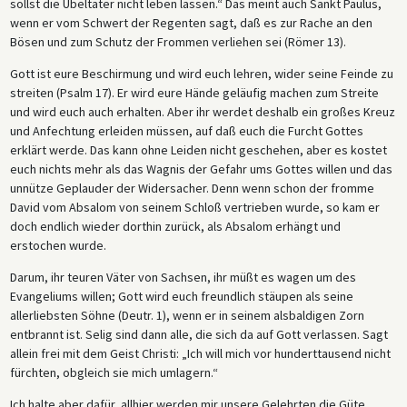
sollst die Übeltäter nicht leben lassen.“ Das meint auch Sankt Paulus,
wenn er vom Schwert der Regenten sagt, daß es zur Rache an den
Bösen und zum Schutz der Frommen verliehen sei (Römer 13).
Gott ist eure Beschirmung und wird euch lehren, wider seine Feinde zu
streiten (Psalm 17). Er wird eure Hände geläufig machen zum Streite
und wird euch auch erhalten. Aber ihr werdet deshalb ein großes Kreuz
und Anfechtung erleiden müssen, auf daß euch die Furcht Gottes
erklärt werde. Das kann ohne Leiden nicht geschehen, aber es kostet
euch nichts mehr als das Wagnis der Gefahr ums Gottes willen und das
unnütze Geplauder der Widersacher. Denn wenn schon der fromme
David vom Absalom von seinem Schloß vertrieben wurde, so kam er
doch endlich wieder dorthin zurück, als Absalom erhängt und
erstochen wurde.
Darum, ihr teuren Väter von Sachsen, ihr müßt es wagen um des
Evangeliums willen; Gott wird euch freundlich stäupen als seine
allerliebsten Söhne (Deutr. 1), wenn er in seinem alsbaldigen Zorn
entbrannt ist. Selig sind dann alle, die sich da auf Gott verlassen. Sagt
allein frei mit dem Geist Christi: „Ich will mich vor hunderttausend nicht
fürchten, obgleich sie mich umlagern.“
Ich halte aber dafür, allhier werden mir unsere Gelehrten die Güte