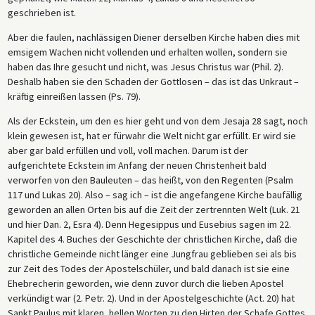
geschrieben ist.
Aber die faulen, nachlässigen Diener derselben Kirche haben dies mit
emsigem Wachen nicht vollenden und erhalten wollen, sondern sie
haben das Ihre gesucht und nicht, was Jesus Christus war (Phil. 2).
Deshalb haben sie den Schaden der Gottlosen – das ist das Unkraut –
kräftig einreißen lassen (Ps. 79).
Als der Eckstein, um den es hier geht und von dem Jesaja 28 sagt, noch
klein gewesen ist, hat er fürwahr die Welt nicht gar erfüllt. Er wird sie
aber gar bald erfüllen und voll, voll machen. Darum ist der
aufgerichtete Eckstein im Anfang der neuen Christenheit bald
verworfen von den Bauleuten – das heißt, von den Regenten (Psalm
117 und Lukas 20). Also – sag ich – ist die angefangene Kirche baufällig
geworden an allen Orten bis auf die Zeit der zertrennten Welt (Luk. 21
und hier Dan. 2, Esra 4). Denn Hegesippus und Eusebius sagen im 22.
Kapitel des 4. Buches der Geschichte der christlichen Kirche, daß die
christliche Gemeinde nicht länger eine Jungfrau geblieben sei als bis
zur Zeit des Todes der Apostelschüler, und bald danach ist sie eine
Ehebrecherin geworden, wie denn zuvor durch die lieben Apostel
verkündigt war (2. Petr. 2). Und in der Apostelgeschichte (Act. 20) hat
Sankt Paulus mit klaren, hellen Worten zu den Hirten der Schafe Gottes