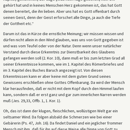
gehört hat und in keines Menschen Herz gekommen ist, das hat Gott
denen bereitet, die ihn lieben. Aber uns hat es Gott offenbart durch
seinen Geist, denn der Geist erforschet alle Dinge, ja auch die Tiefe
der Gottheit etc.“
Darum ist das in Kürze die ernstliche Meinung; wir müssen wissen und
dürfen nicht allein in den Wind glauben, was uns von Gott gegeben ist
und was vom Teufel oder von der Natur. Denn wenn unser natürlicher
Verstand durch diese Erkenntnis zur Dienstbarkeit des Glaubens
gefangen werden soll (2. Kor. 10), dann muß er bis zum letzten Grad all
seiner Erkenntnisse kommen, wie im 1. Kapitel des Römerbriefes und
im 3. Kapitel des Buches Baruch angezeigt ist. Von diesen
Erkenntnissen kann er aber keine mit dem guten Grund seines
Gewissens erschließen ohne Gottes Offenbarung. Da wird der Mensch
klar herausfinden, daß er nicht mit dem Kopf durch den Himmel laufen
kann, sondern daß er erst ganz und gar zum innerlichen Narren werden
muß (Jes. 29,33, Offb. 1, 1. Kor. 1).
Oh, das ist dann der klugen, fleischlichen, wollüstigen Welt gar ein
seltsamer Wind. Da folgen alsbald die Schmerzen wie bei einer
Gebärerin (Ps. 47, Joh. 16). Da findet Daniel und ein jeglicher frommer
Mensch mit ihm, daß für ihn auf diese Weise alle Dinge von Gott zu