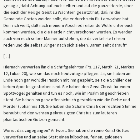
gesagt: „Habt Achtung auf euch selber und auf die ganze Herde, über
die euch der Heilige Geist zu Wächtern gesetzt hat, daß ihr die
Gemeinde Gottes weiden sollt, die er durch sein Blut erworben hat.
Denn ich weiß, daß nach meinem Abschied reißende Wölfe unter euch
kommen werden, die die Herde nicht verschonen werden. Es werden
auch von euch selber Männer aufstehen, die da verkehrte Lehren
reden und die selbst Jünger nach sich ziehen. Darum seht darauf!“
[
…
]
Hiernach verwarfen ihn die Schriftgelehrten (Ps. 117, Matth. 21, Markus
12, Lukas 20), wie sie das noch heutzutage pflegen. Ja, sie haben am
Ende noch gar wohl die Passion mit ihm gespielt, seit die Schüler der
lieben Apostel gestorben sind. Sie haben den Geist Christi für einen
Spottvogel gehalten und tun es noch, wie im Psalm 68 geschrieben
steht. Sie haben ihn ganz offensichtlich gestohlen wie die Diebe und
Mörder (Johannes 10). Sie haben die Schafe Christi der rechten Stimme
beraubt und den wahren gekreuzigten Christus zum lauteren
phantastischen Götzen gemacht.
Wie ist das zugegangen? Antwort: Sie haben die reine Kunst Gottes
verworfen und an seine Statt einen hübschen, feinen, guldenen