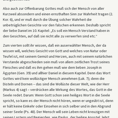
Also auch zur Offenbarung Gottes muß sich der Mensch von aller
Kurzweil absondern und einen ernsthaften Sinn zur Wahrheit tragen (2.
Kor. 6), und er muß durch die Übung solcher Wahrheit die
unbetrüglichen Gesichte vor den falschen erkennen. Deshalb spricht
der liebe Daniel im 10. Kapitel: „Es soll ein Mensch Verstand haben in
den Gesichten, auf daß sie nicht alle zu verwerfen sind etc.“
Zum vierten sollt ihr wissen, daß ein auserwählter Mensch, der da
wissen will, welches Gesicht von Gott und welches von Natur oder
Teufel ist, mit seinem Gemüt und Herzen, auch mit seinem natürlichen
Verstande abgeschieden sein muß von allem zeitlichen Trost seines
Fleisches und daß es ihm gehen muß wie dem lieben Joseph in
Ägypten (Gen. 39) und allhier Daniel in diesem Kapitel. Denn das Wort
Gottes wird kein wollüstiger Mensch annehmen (Luk. 7); denn die
Disteln und Dornen – das sind die Wollüste dieser Welt, wie der Herr
(Markus 4) sagt – verdrücken alle Wirkung des Wortes, das Gott in die
Seele redet. Darum: Wenn Gott schon sein heiliges Wort in die Seele
spricht, so kann es der Mensch nicht hören, wenn er ungeübt ist, denn
er hält keine Einkehr oder Einsehen in sich selber und in den Abgrund
seiner Seele (Ps. 48). Der Mensch will sein Leben nicht kreuzigen mit
seinen Lastern und Begierden, wie Paulus, der heilige Apostel, lehrt.