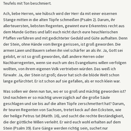
Teufels mit Ton beschmiert.
Ach, liebe Herren, wie hübsch wird der Herr da mit einer eisernen
Stange mitten in die alten Töpfe schmeißen (Psalm 2). Darum, ihr
allerteuersten, liebsten Regenten, gewinnt eure Erkenntnis recht aus
dem Munde Gottes und laßt euch nicht durch eure heuchlerischen
Pfaffen verführen und mit gedichteter Geduld und Güte aufhalten. Denn
der Stein, ohne Hände vom Berge gerissen, ist groß geworden. Die
armen Laien und Bauern sehen ihn viel schärfer an als ihr. Ja, Gott sei
gelobt, er ist so groß geworden, daß andere Herren oder
Nachbarregenten, wenn sie euch um des Evangeliums willen verfolgen
wollten, von ihrem eigenen Volk vertrieben würden. Das weiß ich
fürwahr. Ja, der Stein ist groß; davor hat sich die blöde Welt schon
lange gefürchtet. Er ist schon auf sie gefallen, als er noch klein war.
Was sollen wir denn nun tun, wo er so groß und mächtig geworden ist?
Und nachdem er so mächtig unverzüglich auf die große Säule
geschlagen und sie bis auf die alten Töpfe zerschmettert hat? Darum,
ihr teuren Regenten von Sachsen, tretet keck auf den Eckstein, wie
der heilige Petrus tat (Matth. 16), und sucht die rechte Beständigkeit,
die der göttliche Willen verleiht. Er wird euch wohl erhalten auf dem
Stein (Psalm 39). Eure Gänge werden richtig sein, suchet nur