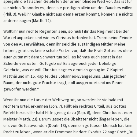
spiegeln die falschen Gelehrten der armen blinden Welt vor. Das ist für
sie nichts Besonderes, denn sie predigen allein um des Bauches willen
(Phil. 3). Weil ihr Glaube nicht aus dem Herzen kommt, können sie nichts
anderes sagen (Matth. 12).
Wollt ihr nun rechte Regenten sein, so müßt ihr das Regiment bei der
Wurzel anpacken und wie es Christus befohlen hat. Treibt seine Feinde
von den Auserwählten, denn ihr seid die zuständigen Mittler. Meine
Lieben, gebt uns keine schale Fratze vor, daß die Kraft Gottes es ohne
euer Zutun mit dem Schwert tun soll, es könnte euch sonst in der
Scheide verrosten. Gott geb es! Es sage euch jeder beliebige
Gelehrte, was er will: Christus sagt es deutlich genug im 7. Kapitel
Matthäi und im 15. Kapitel des Johannes-Evangeliums. „Ein jeglicher
Baum, der nicht gute Früchte trägt, soll ausgerodet und ins Feuer
geworfen werden.“
Wenn ihr nun die Larve der Welt wegtut, so werdet ihr sie bald mit
rechtem Urteil erkennen (Joh. 7). Fällt ein rechtes Urteil, aus Gottes
Befehl heraus! Ihr habt Hilfe genug dazu (Sap. 6), denn Christus ist euer
Meister (Matth. 23). Darum lasset die Übeltäter nicht länger leben, die
uns von Gott abwenden (Deutr. 13), denn ein gottloser Mensch hat kein
Recht zu leben, wenn er die Frommen hindert. Exodus 22 sagt Gott: „Du