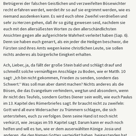
Betrügerei der falschen Geistlichen und verzweifelten Bösewichter
recht erfahren werdet, werdet ihr so auf sie ergrimmt werden, wie es
niemand ausdenken kann. Es wird euch ohne Zweifel verdrießen und
sehr zu Herzen gehen, daß ihr so gütig gewesen seid, nachdem sie
euch mit den allersüßesten Worten zu den allerschändlichsten
Ansichten gegen alle aufgerichtete Wahrheit verleitet haben (Sap. 6).
Denn sie haben euch genarrt, als ein jeder die Heiligen beschwor, die
Fürsten sind ihres Amts wegen keine christlichen Leute, sie sollen
nichts anderes als bürgerliche Einigkeit erhalten.
Ach, Lieber, ja, da fällt der große Stein bald und schlägt drauf und
schmeißt solche vernünftigen Anschläge zu Boden, wie er Matth. 10
sagt: „Ich bin nicht gekommen, Frieden zu senden, sondern das
Schwert.“ Was soll man aber damit machen? Nichts anderes als die
Bösen, die das Evangelium verhindern, wegtun und absondern, wenn
ihr nicht des Teufels, sondern Gottes Diener sein wollt, wie euch Paulus
im 13. Kapitel des Römerbriefes sagt. Ihr braucht nicht zu zweifeln:
Gott wird all eure Widersacher zu Trümmern schlagen, die sich
unterstehen, euch zu verfolgen. Denn seine Hand ist noch nicht
verkürzt, wie Jesajas im 59. Kapitel sagt. Darum kann er euch noch
helfen und will es tun, wie er dem auserwählten Könige Josia und
anderen, die den Namen Gottes verteidigt haben, beigestanden hat.