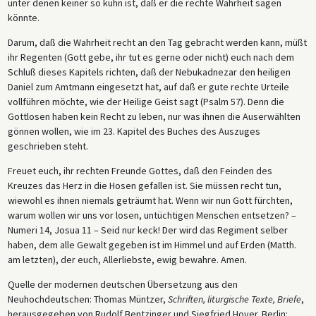
unter denen keiner so kühn ist, daß er die rechte Wahrheit sagen
könnte.
Darum, daß die Wahrheit recht an den Tag gebracht werden kann, müßt
ihr Regenten (Gott gebe, ihr tut es gerne oder nicht) euch nach dem
Schluß dieses Kapitels richten, daß der Nebukadnezar den heiligen
Daniel zum Amtmann eingesetzt hat, auf daß er gute rechte Urteile
vollführen möchte, wie der Heilige Geist sagt (Psalm 57). Denn die
Gottlosen haben kein Recht zu leben, nur was ihnen die Auserwählten
gönnen wollen, wie im 23. Kapitel des Buches des Auszuges
geschrieben steht.
Freuet euch, ihr rechten Freunde Gottes, daß den Feinden des
Kreuzes das Herz in die Hosen gefallen ist. Sie müssen recht tun,
wiewohl es ihnen niemals geträumt hat. Wenn wir nun Gott fürchten,
warum wollen wir uns vor losen, untüchtigen Menschen entsetzen? –
Numeri 14, Josua 11 – Seid nur keck! Der wird das Regiment selber
haben, dem alle Gewalt gegeben ist im Himmel und auf Erden (Matth.
am letzten), der euch, Allerliebste, ewig bewahre. Amen.
Quelle der modernen deutschen Übersetzung aus den
Neuhochdeutschen: Thomas Müntzer,
Schriften, liturgische Texte, Briefe
,
herausgegeben von Rudolf Bentzinger und Siegfried Hoyer. Berlin: