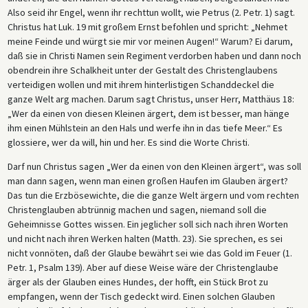
Also seid ihr Engel, wenn ihr rechttun wollt, wie Petrus (2. Petr. 1) sagt.
Christus hat Luk. 19 mit großem Ernst befohlen und spricht: „Nehmet
meine Feinde und würgt sie mir vor meinen Augen!“ Warum? Ei darum,
daß sie in Christi Namen sein Regiment verdorben haben und dann noch
obendrein ihre Schalkheit unter der Gestalt des Christenglaubens
verteidigen wollen und mit ihrem hinterlistigen Schanddeckel die
ganze Welt arg machen. Darum sagt Christus, unser Herr, Matthäus 18:
„Wer da einen von diesen Kleinen ärgert, dem ist besser, man hänge
ihm einen Mühlstein an den Hals und werfe ihn in das tiefe Meer.“ Es
glossiere, wer da will, hin und her. Es sind die Worte Christi.
Darf nun Christus sagen „Wer da einen von den Kleinen ärgert“, was soll
man dann sagen, wenn man einen großen Haufen im Glauben ärgert?
Das tun die Erzbösewichte, die die ganze Welt ärgern und vom rechten
Christenglauben abtrünnig machen und sagen, niemand soll die
Geheimnisse Gottes wissen. Ein jeglicher soll sich nach ihren Worten
und nicht nach ihren Werken halten (Matth. 23). Sie sprechen, es sei
nicht vonnöten, daß der Glaube bewährt sei wie das Gold im Feuer (1.
Petr. 1, Psalm 139). Aber auf diese Weise wäre der Christenglaube
ärger als der Glauben eines Hundes, der hofft, ein Stück Brot zu
empfangen, wenn der Tisch gedeckt wird. Einen solchen Glauben