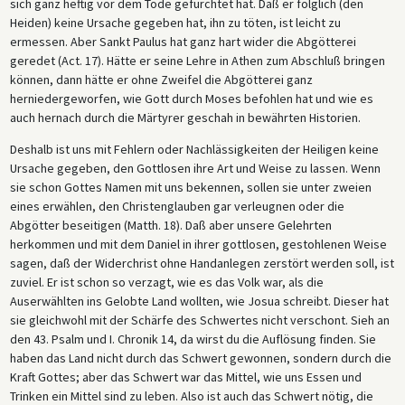
sich ganz heftig vor dem Tode gefürchtet hat. Daß er folglich (den
Heiden) keine Ursache gegeben hat, ihn zu töten, ist leicht zu
ermessen. Aber Sankt Paulus hat ganz hart wider die Abgötterei
geredet (Act. 17). Hätte er seine Lehre in Athen zum Abschluß bringen
können, dann hätte er ohne Zweifel die Abgötterei ganz
herniedergeworfen, wie Gott durch Moses befohlen hat und wie es
auch hernach durch die Märtyrer geschah in bewährten Historien.
Deshalb ist uns mit Fehlern oder Nachlässigkeiten der Heiligen keine
Ursache gegeben, den Gottlosen ihre Art und Weise zu lassen. Wenn
sie schon Gottes Namen mit uns bekennen, sollen sie unter zweien
eines erwählen, den Christenglauben gar verleugnen oder die
Abgötter beseitigen (Matth. 18). Daß aber unsere Gelehrten
herkommen und mit dem Daniel in ihrer gottlosen, gestohlenen Weise
sagen, daß der Widerchrist ohne Handanlegen zerstört werden soll, ist
zuviel. Er ist schon so verzagt, wie es das Volk war, als die
Auserwählten ins Gelobte Land wollten, wie Josua schreibt. Dieser hat
sie gleichwohl mit der Schärfe des Schwertes nicht verschont. Sieh an
den 43. Psalm und I. Chronik 14, da wirst du die Auflösung finden. Sie
haben das Land nicht durch das Schwert gewonnen, sondern durch die
Kraft Gottes; aber das Schwert war das Mittel, wie uns Essen und
Trinken ein Mittel sind zu leben. Also ist auch das Schwert nötig, die