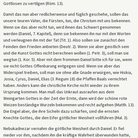
Gottlosen zu vertilgen (Röm. 13).
Damit das nun aber redlicherweise und füglich geschehe, sollen das
unsere teuren Väter, die Fürsten, tun, die Christum mit uns bekennen.
Wenn sie das aber nicht tun, wird ihnen das Schwert genommen
werden (Daniel, 7. Kapitel), denn sie bekennen ihn nur mit den Worten
und verleugnen ihn mit der Tat (Tit. 1). Also sollen sie zunächst den
Feinden den Frieden anbieten (Deutr. 2). Wenn sie aber geistlich sein
und die Kunst Gottes nicht berechnen wollen (1. Petr. 3), soll man sie
wegtun (1. Kor. 5). Aber mit dem frommen Daniel bitte ich für sie, wenn
sie nicht Gottes Offenbarung entgegen sind. Wenn sie aber das
Widerspiel treiben, soll man sie ohne alle Gnade erwürgen, wie Hiskia,
Josia, Cyrus, Daniel, Elias (3. Regum 18) die Pfaffen Baals vernichtet
haben. Anders kann die christliche Kirche nicht wieder zu ihrem
Ursprung kommen. Man muß das Unkraut ausraufen aus dem
Weingarten Gottes in der Zeit der Ernte, dann wird der schöne rote
Weizen beständige Wurzeln bekommen und recht aufgehen (Matth. 13).
Die Engel aber, die ihre Sicheln dazu schärfen, sind die ernsten
Knechte Gottes, die den Eifer göttlicher Weisheit vollführen (Mal. 3).
Nebukadnezar vernahm die göttliche Weisheit durch Daniel. Er fiel
nieder vor ihm, nachdem ihn die kräftige Wahrheit überwunden hatte,