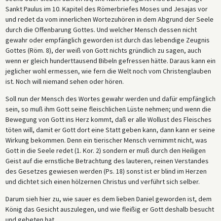
Sankt Paulus im 10. Kapitel des Römerbriefes Moses und Jesajas vor
und redet da vom innerlichen Wortezuhören in dem Abgrund der Seele
durch die Offenbarung Gottes. Und welcher Mensch dessen nicht
gewahr oder empfänglich geworden ist durch das lebendige Zeugnis
Gottes (Röm. 8), der weiß von Gott nichts gründlich zu sagen, auch
wenn er gleich hunderttausend Bibeln gefressen hätte. Daraus kann ein
jeglicher wohl ermessen, wie fern die Welt noch vom Christenglauben
ist. Noch will niemand sehen oder hören.
Soll nun der Mensch des Wortes gewahr werden und dafür empfänglich
sein, so muß ihm Gott seine fleischlichen Lüste nehmen; und wenn die
Bewegung von Gott ins Herz kommt, daß er alle Wollust des Fleisches
töten will, damit er Gott dort eine Statt geben kann, dann kann er seine
Wirkung bekommen. Denn ein tierischer Mensch vernimmt nicht, was
Gott in die Seele redet (1. Kor. 2) sondern er muß durch den Heiligen
Geist auf die ernstliche Betrachtung des lauteren, reinen Verstandes
des Gesetzes gewiesen werden (Ps. 18) sonst ist er blind im Herzen
und dichtet sich einen hölzernen Christus und verführt sich selber.
Darum sieh hier zu, wie sauer es dem lieben Daniel geworden ist, dem
König das Gesicht auszulegen, und wie fleißig er Gott deshalb besucht
und gebeten hat.