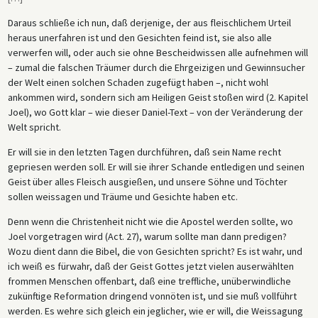
Daraus schließe ich nun, daß derjenige, der aus fleischlichem Urteil
heraus unerfahren ist und den Gesichten feind ist, sie also alle
verwerfen will, oder auch sie ohne Bescheidwissen alle aufnehmen will
– zumal die falschen Träumer durch die Ehrgeizigen und Gewinnsucher
der Welt einen solchen Schaden zugefügt haben –, nicht wohl
ankommen wird, sondern sich am Heiligen Geist stoßen wird (2. Kapitel
Joel), wo Gott klar – wie dieser Daniel-Text – von der Veränderung der
Welt spricht.
Er will sie in den letzten Tagen durchführen, daß sein Name recht
gepriesen werden soll. Er will sie ihrer Schande entledigen und seinen
Geist über alles Fleisch ausgießen, und unsere Söhne und Töchter
sollen weissagen und Träume und Gesichte haben etc.
Denn wenn die Christenheit nicht wie die Apostel werden sollte, wo
Joel vorgetragen wird (Act. 27), warum sollte man dann predigen?
Wozu dient dann die Bibel, die von Gesichten spricht? Es ist wahr, und
ich weiß es fürwahr, daß der Geist Gottes jetzt vielen auserwählten
frommen Menschen offenbart, daß eine treffliche, unüberwindliche
zukünftige Reformation dringend vonnöten ist, und sie muß vollführt
werden. Es wehre sich gleich ein jeglicher, wie er will, die Weissagung