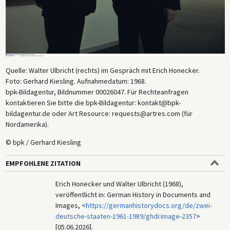
Quelle: Walter Ulbricht (rechts) im Gespräch mit Erich Honecker.
Foto: Gerhard Kiesling. Aufnahmedatum: 1968.
bpk-Bildagentur, Bildnummer 00026047. Für Rechteanfragen
kontaktieren Sie bitte die bpk-Bildagentur: kontakt@bpk-
bildagentur.de oder Art Resource: requests@artres.com (für
Nordamerika).
© bpk / Gerhard Kiesling
EMPFOHLENE ZITATION
Erich Honecker und Walter Ulbricht (1968),
veröffentlicht in: German History in Documents and
Images, <
https://germanhistorydocs.org/de/zwei-
deutsche-staaten-1961-1989/ghdi:image-2357
>
[05.06.2026].