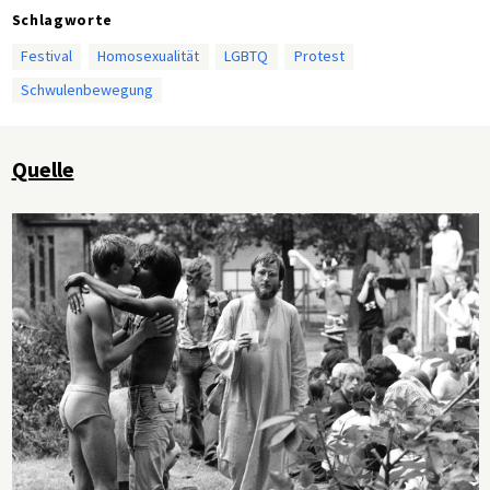
Schlagworte
Festival
Homosexualität
LGBTQ
Protest
Schwulenbewegung
Quelle