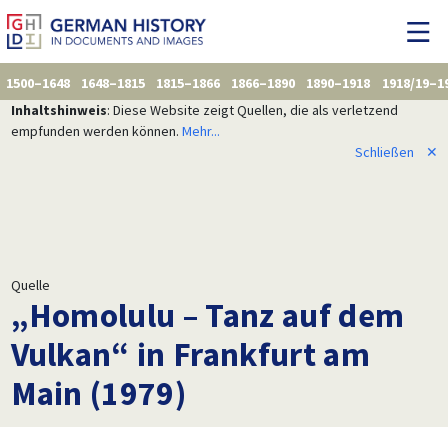
1500–1648
1648–1815
1815–1866
1866–1890
1890–1918
1918/19–1
Inhaltshinweis
: Diese Website zeigt Quellen, die als verletzend
empfunden werden können.
Mehr...
Schließen
✕
Quelle
„Homolulu – Tanz auf dem
Vulkan“ in Frankfurt am
Main (1979)