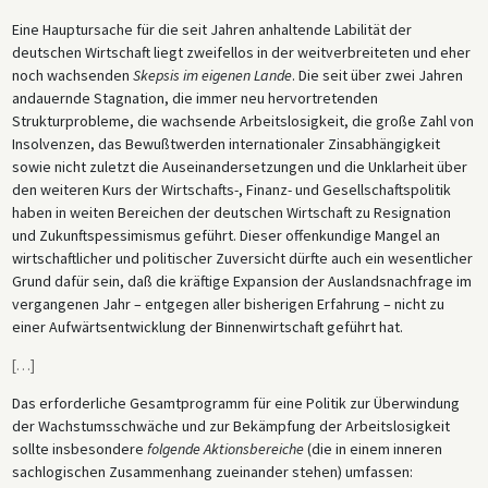
Eine Hauptursache für die seit Jahren anhaltende Labilität der
deutschen Wirtschaft liegt zweifellos in der weitverbreiteten und eher
noch wachsenden
Skepsis im eigenen Lande
. Die seit über zwei Jahren
andauernde Stagnation, die immer neu hervortretenden
Strukturprobleme, die wachsende Arbeitslosigkeit, die große Zahl von
Insolvenzen, das Bewußtwerden internationaler Zinsabhängigkeit
sowie nicht zuletzt die Auseinandersetzungen und die Unklarheit über
den weiteren Kurs der Wirtschafts-, Finanz- und Gesellschaftspolitik
haben in weiten Bereichen der deutschen Wirtschaft zu Resignation
und Zukunftspessimismus geführt. Dieser offenkundige Mangel an
wirtschaftlicher und politischer Zuversicht dürfte auch ein wesentlicher
Grund dafür sein, daß die kräftige Expansion der Auslandsnachfrage im
vergangenen Jahr – entgegen aller bisherigen Erfahrung – nicht zu
einer Aufwärtsentwicklung der Binnenwirtschaft geführt hat.
[
…
]
Das erforderliche Gesamtprogramm für eine Politik zur Überwindung
der Wachstumsschwäche und zur Bekämpfung der Arbeitslosigkeit
sollte insbesondere
folgende Aktionsbereiche
(die in einem inneren
sachlogischen Zusammenhang zueinander stehen) umfassen: