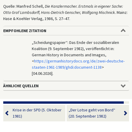
Quelle: Manfred Schell,
Die Kanzlermacher. Erstmals in eigener Sache:
Otto Graf Lambsdorff, Hans-Dietrich Genscher, Wolfgang Mischnick.
Mainz:
Hase & Koehler Verlag, 1986, S. 27–47.
EMPFOHLENE ZITATION
„Scheidungspapier“: Das Ende der sozialliberalen
Koalition (9. September 1982), veröffentlicht in:
German History in Documents and Images,
<
https://germanhistorydocs.org/de/zwei-deutsche-
staaten-1961-1989/ghdi:document-1138
>
[04.06.2026].
ÄHNLICHE QUELLEN
Krise in der SPD (5. Oktober
„Der Lotse geht von Bord“
1981)
(20. September 1982)