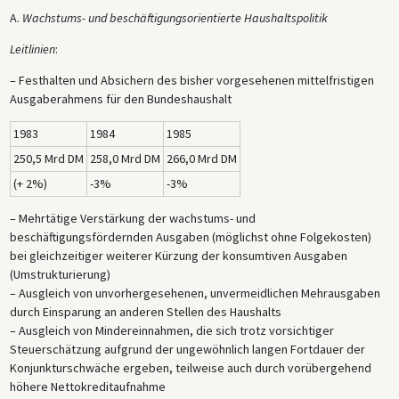
A.
Wachstums- und beschäftigungsorientierte Haushaltspolitik
Leitlinien
:
– Festhalten und Absichern des bisher vorgesehenen mittelfristigen
Ausgaberahmens für den Bundeshaushalt
1983
1984
1985
250,5 Mrd DM
258,0 Mrd DM
266,0 Mrd DM
(+ 2%)
-3%
-3%
– Mehrtätige Verstärkung der wachstums- und
beschäftigungsfördernden Ausgaben (möglichst ohne Folgekosten)
bei gleichzeitiger weiterer Kürzung der konsumtiven Ausgaben
(Umstrukturierung)
– Ausgleich von unvorhergesehenen, unvermeidlichen Mehrausgaben
durch Einsparung an anderen Stellen des Haushalts
– Ausgleich von Mindereinnahmen, die sich trotz vorsichtiger
Steuerschätzung aufgrund der ungewöhnlich langen Fortdauer der
Konjunkturschwäche ergeben, teilweise auch durch vorübergehend
höhere Nettokreditaufnahme