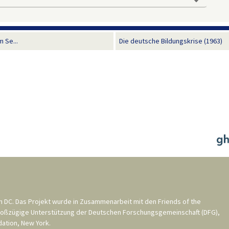
m Se...
Die deutsche Bildungskrise (1963)
n DC
. Das Projekt wurde in Zusammenarbeit mit den
Friends of the
roßzügige Unterstützung der
Deutschen Forschungsgemeinschaft (DFG)
,
ation, New York
.