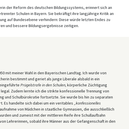
erin der Reform des deutschen Bildungssystems, erinnert sich an
trennter Schulen in Bayern. Sie bekräftigt ihre langjährige Kritik an
erung auf Bundesebene verhindern: Diese würde letzten Endes zu
ren und bessere Bildungsergebnisse zeitigen.
950 mit meiner Wahl in den Bayerischen Landtag. Ich wurde von
herin bestimmt und geriet als junge Liberale alsbald in ein
 eingeführte
Prügelstrafe in den Schulen,
körperliche Züchtigung
n legal. Zudem lernte ich die strikte konfessionelle Trennung von
ung und Schulbürokratie fortsetzte. Sie wurde bis hin zu separaten
t. Es handelte sich dabei um ein veritables
„konfessionelles
aufnahme von Mädchen in staatliche Gymnasien, die ausschließlich
urden und zumeist mit der mittleren Reife ihre Schullaufbahn
von Lehrerinnen, sobald ihre Männer aus der Gefangenschaft in den