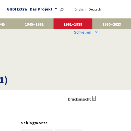
GHDI Extra
Das Projekt
English
Deutsch
945
1945–1961
1961–1989
1990–2023
Schließen
✕
1)
Druckansicht
Schlagworte