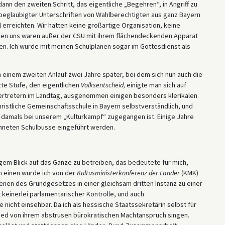
ann den zweiten Schritt, das eigentliche „Begehren“, in Angriff zu
eglaubigter Unterschriften von Wahlberechtigten aus ganz Bayern
l erreichten. Wir hatten keine großartige Organisation, keine
en uns waren außer der CSU mit ihrem flächendeckenden Apparat
n. Ich wurde mit meinen Schulplänen sogar im Gottesdienst als
in einem zweiten Anlauf zwei Jahre später, bei dem sich nun auch die
etzte Stufe, den eigentlichen
Volksentscheid,
einigte man sich auf
ksvertretern im Landtag, ausgenommen einigen besonders klerikalen
istliche Gemeinschaftsschule in Bayern selbstverständlich, und
 damals bei unserem „Kulturkampf“ zugegangen ist. Einige Jahre
chneten Schulbusse eingeführt werden.
gem Blick auf das Ganze zu betreiben, das bedeutete für mich,
 einen wurde ich von der
Kultusministerkonferenz der Länder
(KMK)
enen des Grundgesetzes in einer gleichsam dritten Instanz zu einer
keinerlei parlamentarischer Kontrolle, und auch
nicht einsehbar. Da ich als hessische Staatssekretärin selbst für
 Lied von ihrem abstrusen bürokratischen Machtanspruch singen.