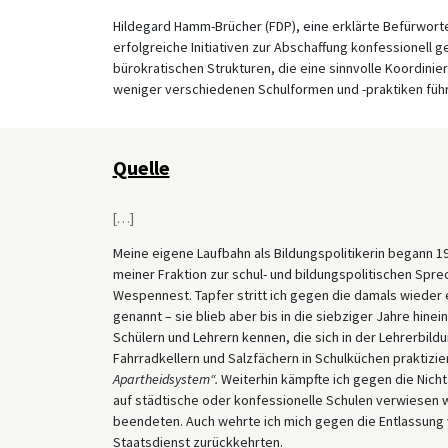
Hildegard Hamm-Brücher (FDP), eine erklärte Befürwort
erfolgreiche Initiativen zur Abschaffung konfessionell ge
bürokratischen Strukturen, die eine sinnvolle Koordini
weniger verschiedenen Schulformen und -praktiken füh
Quelle
[
…
]
Meine eigene Laufbahn als Bildungspolitikerin begann 1
meiner Fraktion zur schul- und bildungspolitischen Sprec
Wespennest. Tapfer stritt ich gegen die damals wieder
genannt – sie blieb aber bis in die siebziger Jahre hinei
Schülern und Lehrern kennen, die sich in der Lehrerbild
Fahrradkellern und Salzfächern in Schulküchen praktizier
Apartheidsystem“.
Weiterhin kämpfte ich gegen die Nicht
auf städtische oder konfessionelle Schulen verwiesen w
beendeten. Auch wehrte ich mich gegen die Entlassung 
Staatsdienst zurückkehrten.