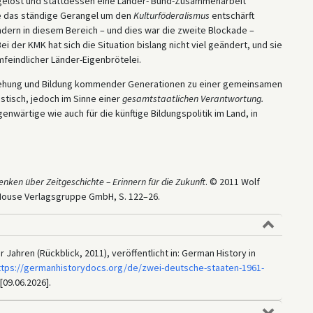
gelöst und stattdessen eine Länder- Bund-Zusammenarbeit
te das ständige Gerangel um den
Kulturföderalismus
entschärft
dern in diesem Bereich – und dies war die zweite Blockade –
 der KMK hat sich die Situation bislang nicht viel geändert, und sie
rmfeindlicher Länder-Eigenbrötelei.
rziehung und Bildung kommender Generationen zu einer gemeinsamen
stisch, jedoch im Sinne einer
gesamtstaatlichen Verantwortung.
nwärtige wie auch für die künftige Bildungspolitik im Land, in
ken über Zeitgeschichte – Erinnern für die Zukunft
. © 2011 Wolf
 House Verlagsgruppe GmbH, S. 122–26.
Jahren (Rückblick, 2011), veröffentlicht in: German History in
ttps://germanhistorydocs.org/de/zwei-deutsche-staaten-1961-
[09.06.2026].