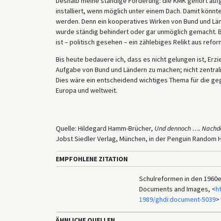
Deshalb meine ständige Forderung: die KMK gehört auf
installiert, wenn möglich unter einem Dach. Damit könn
werden. Denn ein kooperatives Wirken von Bund und Län
wurde ständig behindert oder gar unmöglich gemacht. Bei
ist – politisch gesehen – ein zählebiges Relikt aus refo
Bis heute bedauere ich, dass es nicht gelungen ist, E
Aufgabe von Bund und Ländern zu machen; nicht zentrali
Dies wäre ein entscheidend wichtiges Thema für die gege
Europa und weltweit.
Quelle: Hildegard Hamm-Brücher,
Und dennoch …. Nachden
Jobst Siedler Verlag, München, in der Penguin Random
EMPFOHLENE ZITATION
Schulreformen in den 1960er 
Documents and Images, <
h
1989/ghdi:document-5039
> 
ÄHNLICHE QUELLEN