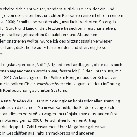
ckelte sich nicht weiter, sondern zurück. Die Zahl der ein- und
nge von der ersten bis zur achten Klasse von einem Lehrer in einem
zu 8000; Schulbusse wurden als „unsittlich“ verboten. So ergab
für Stadt- und Landkinder, letztere besuchten meist nur sieben,
g mit selbst gebastelten Schaubildern und Statistiken
demonstrieren wollte, wurde ich des Sitzungssaals verwiesen.
er Land, diskutierte auf Elternabenden und überzeugte so
e.
n Legislaturperiode „MdL“ (Mitglied des Landtages), ohne dass auch
ntionen angenommen worden war, fasste ich
[
…
]
den Entschluss, mit
 der SPD-Verfassungsrechtler Wilhelm Hoegner aus der Schweizer
 Sie sollten für ein
Volksbegehren
sein, zugunsten der Einführung
ach Konfessionen getrennten Systems.
ie unzufrieden die Eltern mit der rigiden konfessionellen Trennung
weile auch dazu, mein Mann war Katholik, die Kinder evangelisch
 daran, diesen Vorstoß zu wagen. Im Frühjahr 1966 entstanden fast
e notwendigen 25 000 Unterschriften für einen Antrag
ir die doppelte Zahl beisammen. Über Megafone gaben wir
nd in Geschäften aus, mit Fahrradkorsos und anderen