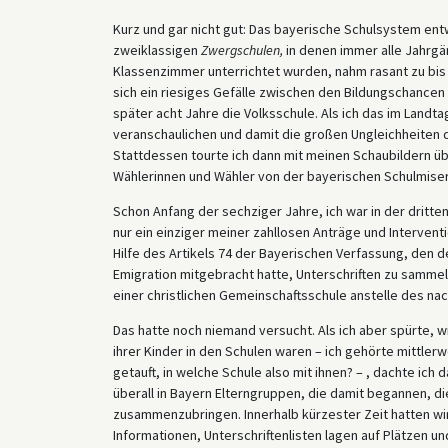
Kurz und gar nicht gut: Das bayerische Schulsystem entwi
zweiklassigen
Zwergschulen,
in denen immer alle Jahrgä
Klassenzimmer unterrichtet wurden, nahm rasant zu bis 
sich ein riesiges Gefälle zwischen den Bildungschancen 
später acht Jahre die Volksschule. Als ich das im Landta
veranschaulichen und damit die großen Ungleichheiten 
Stattdessen tourte ich dann mit meinen Schaubildern üb
Wählerinnen und Wähler von der bayerischen Schulmiser
Schon Anfang der sechziger Jahre, ich war in der dritte
nur ein einziger meiner zahllosen Anträge und Interve
Hilfe des Artikels 74 der Bayerischen Verfassung, den
Emigration mitgebracht hatte, Unterschriften zu sammeln.
einer christlichen Gemeinschaftsschule anstelle des n
Das hatte noch niemand versucht. Als ich aber spürte, w
ihrer Kinder in den Schulen waren – ich gehörte mittler
getauft, in welche Schule also mit ihnen? – , dachte ich
überall in Bayern Elterngruppen, die damit begannen, di
zusammenzubringen. Innerhalb kürzester Zeit hatten w
Informationen, Unterschriftenlisten lagen auf Plätzen u