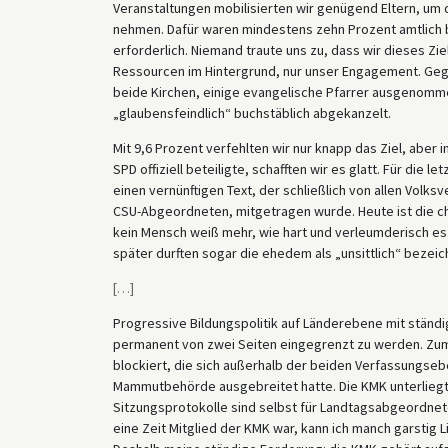
Veranstaltungen mobilisierten wir genügend Eltern, um d
nehmen. Dafür waren mindestens zehn Prozent amtlich b
erforderlich. Niemand traute uns zu, dass wir dieses Zie
Ressourcen im Hintergrund, nur unser Engagement. Geg
beide Kirchen, einige evangelische Pfarrer ausgenomme
„glaubensfeindlich“ buchstäblich abgekanzelt.
Mit 9,6 Prozent verfehlten wir nur knapp das Ziel, aber 
SPD offiziell beteiligte, schafften wir es glatt. Für die l
einen vernünftigen Text, der schließlich von allen Vol
CSU-Abgeordneten, mitgetragen wurde. Heute ist die chr
kein Mensch weiß mehr, wie hart und verleumderisch es
später durften sogar die ehedem als „unsittlich“ bezei
[
…
]
Progressive Bildungspolitik auf Länderebene mit ständi
permanent von zwei Seiten eingegrenzt zu werden. Zum
blockiert, die sich außerhalb der beiden Verfassungseb
Mammutbehörde ausgebreitet hatte. Die KMK unterliegt 
Sitzungsprotokolle sind selbst für Landtagsabgeordnete 
eine Zeit Mitglied der KMK war, kann ich manch garstig