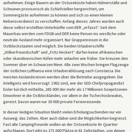
aufnehmen. Einige Bauern an der Ostseeküste haben Hühnerställe und
Scheunen provisorisch als Schlafstellen hergerichtet, um
Sommergäste aufnehmen zu können und sich so einen kleinen
Nebensverdienst zu verschaffen. Anfang dieses Jahres wurden auch
diese selbst erstellten Unterkünfte vom DER „erfasst“. Seit dem
Mauerbau werden vom FDGB und DER keine Reisen ins westliche oder
neutrale Ausland mehr organisiert. Nur Gruppenreisen in die
Ostblockstaaten sind möglich. Die beiden Urlauberschiffe
„Völkerfreundschaft“ und „Fritz Heckert“ dürfen keine afrikanischen
oder skandinavischen Häfen mehr anlaufen wie früher. Sie kreuzen den
Sommer über im Schwarzen Meer. Alle zwei Wochen bringen Flugzeuge
der östlichen Lufthansa eine Urlauberablösung nach Constanza. Die
meisten Auslandsreisen werden über die Betriebe ausgegeben. Die
Intelligenz wird bevorzugt. 1962 sind, wie der SED-Chefpropagandist
Eisler kürzlich mitteilte, 265 000 der mehr als 17 Millionen Sowjetzonen-
Einwohner in die Ostblockländer, vor allem in die Tschechoslowakei,
gereist. Davon waren nur 30 000 private Ferienreisende.
In dieser leidigen Situation bleibt vielen Erholungsuchenden nur ein
Ausweg: das Zelten. Aber auch dabei sind die Möglichkeiten begrenzt.
Fast alle Campingfreunde wollen an der Ostseeküste ihr Quartier
aufschlagen. Dort gibt es 271 000 Plätze in 61 Zeltstädten, von denen