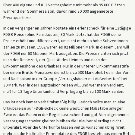
über 400 eigene und 812 Vertragsheime mit mehr als 95 000 Plätzen
während der Sommersaison, davon rund 30 000 angemietete
Privatquartiere.
In den vergangenen Jahren kostete ein Ferienscheck für eine 13tägige
FDGB-Reise (ohne Fahrtkosten) 30 Mark. Jetzt hat der FDGB seine
Preise erhöht und differenziert, um nicht mehr so hohe Subventionen
zahlen zu müssen. 1962 waren es 82 Millionen Mark. In diesem Jahr will
der FDGB nur 60 Millionen Mark ausgeben. Die Preise richten sich jetzt
nach der Reisezeit, der Qualität des Heimes und nach der
Einkommenshöhe des Urlaubers. Nur in der unteren Einkommensstufe
bei einem Brutto-Monatsverdienst bis zu 500 Mark bleibt es in der Vor-
und Nachsaison in der Gruppe „Vertragshäuser mit Außenbetten“ bei
30 Mark. Wer in der Hauptsaison reisen will, und wer mehr verdient,
muß für 13 Tage Unterkunft und Verpflegung bis zu 100 Mark zahlen.
Das ist noch immer verhältnismäßig billig. Jedoch sollte man an eine
Urlaubsreise auf FDGB-Scheck keine westlichen Maßstäbe anlegen.
Zwar ist das Essen in der Regel ausreichend und gut. Von allgemeinen
Versorgungsschwierigkeiten bleiben die Urlauber allerdings nicht
unberührt. Aber die Unterkünfte lassen viel zu wünschen übrig. Weit
mehr als die Hälfte aller Ferienplätze des FDGB besteht aus einem Bett