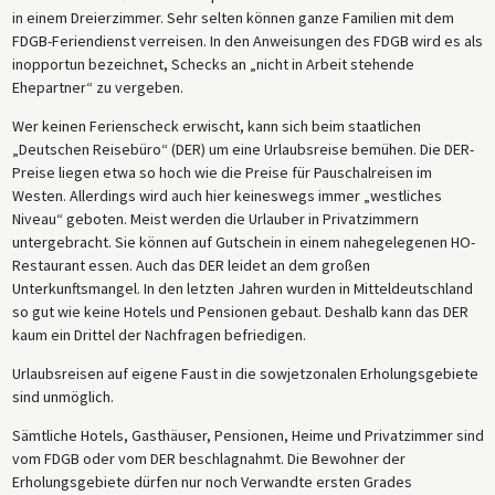
in einem Dreierzimmer. Sehr selten können ganze Familien mit dem
FDGB-Feriendienst verreisen. In den Anweisungen des FDGB wird es als
inopportun bezeichnet, Schecks an „nicht in Arbeit stehende
Ehepartner“ zu vergeben.
Wer keinen Ferienscheck erwischt, kann sich beim staatlichen
„Deutschen Reisebüro“ (DER) um eine Urlaubsreise bemühen. Die DER-
Preise liegen etwa so hoch wie die Preise für Pauschalreisen im
Westen. Allerdings wird auch hier keineswegs immer „westliches
Niveau“ geboten. Meist werden die Urlauber in Privatzimmern
untergebracht. Sie können auf Gutschein in einem nahegelegenen HO-
Restaurant essen. Auch das DER leidet an dem großen
Unterkunftsmangel. In den letzten Jahren wurden in Mitteldeutschland
so gut wie keine Hotels und Pensionen gebaut. Deshalb kann das DER
kaum ein Drittel der Nachfragen befriedigen.
Urlaubsreisen auf eigene Faust in die sowjetzonalen Erholungsgebiete
sind unmöglich.
Sämtliche Hotels, Gasthäuser, Pensionen, Heime und Privatzimmer sind
vom FDGB oder vom DER beschlagnahmt. Die Bewohner der
Erholungsgebiete dürfen nur noch Verwandte ersten Grades