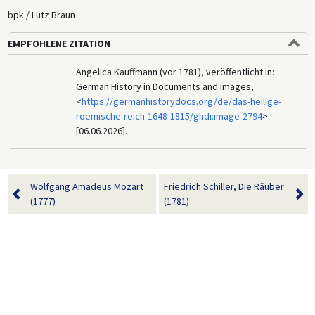
bpk / Lutz Braun
EMPFOHLENE ZITATION
Angelica Kauffmann (vor 1781), veröffentlicht in:
German History in Documents and Images,
<
https://germanhistorydocs.org/de/das-heilige-
roemische-reich-1648-1815/ghdi:image-2794
>
[06.06.2026].
Wolfgang Amadeus Mozart
Friedrich Schiller, Die Räuber
(1777)
(1781)