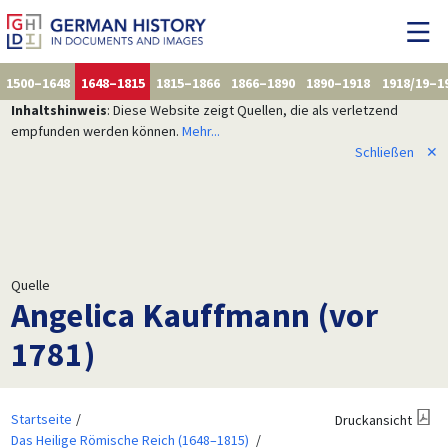
1500–1648
1648–1815
1815–1866
1866–1890
1890–1918
1918/19–1
Inhaltshinweis
: Diese Website zeigt Quellen, die als verletzend
empfunden werden können.
Mehr...
Schließen
✕
Quelle
Angelica Kauffmann (vor
1781)
Startseite
Druckansicht
Das Heilige Römische Reich (1648–1815)