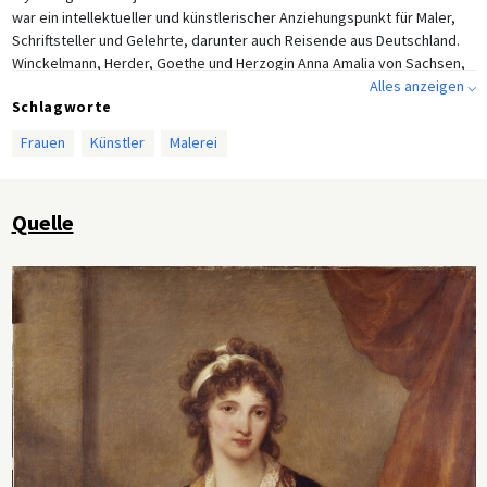
war ein intellektueller und künstlerischer Anziehungspunkt für Maler,
Schriftsteller und Gelehrte, darunter auch Reisende aus Deutschland.
Winckelmann, Herder, Goethe und Herzogin Anna Amalia von Sachsen,
Weimar und Eisenach waren allesamt auf ihren Italienreisen bei
Alles anzeigen ⌵
Schlagworte
Angelika Kauffmann zu Gast. Selbstportrait von Angelika Kauffmann in
Öl auf Leinwand, vor 1781.
Frauen
Künstler
Malerei
Quelle