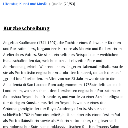
Literatur, Kunst und Musik
Quelle (23/53)
Kurzbeschreibung
Angelika Kauffmann (1741-1807), die Tochter eines Schweizer Kirchen-
und Portraitmalers, begann ihre Karriere als Malerin und Radiererin im
Atelier ihres Vaters. Sie stellt ein seltenes Beispiel einer weiblichen
Kunstschaffenden dar, welche noch zu Lebzeiten Ehre und
Anerkennung erhielt. Während eines längeren Italienaufenthalts wurde
sie als Portraitistin englischer Aristokraten bekannt, die sich dort auf
„grand tour“ befanden. Im Alter von nur 23 Jahren wurde sie in die
Accademia di San Lucca in Rom aufgenommen. 1766 siedelte sie nach
London um, wo sie sich mit dem berühmten englischen Portraitmaler
Sir Joshua Reynolds anfreundete, und wurde zu einer Schlüsselfigur in
der dortigen Kunstszene. Neben Reynolds war sie eines des
Gründungsmitglieder der Royal Academy of Arts. Als sie sich
schließlich 1782 in Rom niederließ, hatte sie bereits einen festen Ruf
als Portraitkünstlerin sowie als Malerin historischer, religiöser und
mythologischer Sujets im neoklassizistischen Stil. Kauffmanns Salon