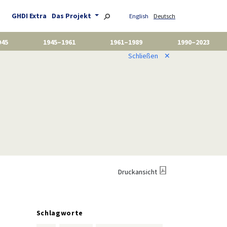
GHDI Extra
Das Projekt
English
Deutsch
945
1945–1961
1961–1989
1990–2023
Schließen
✕
Druckansicht
Schlagworte