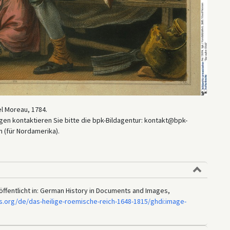
l Moreau, 1784.
en kontaktieren Sie bitte die bpk-Bildagentur: kontakt@bpk-
 (für Nordamerika).
öffentlicht in: German History in Documents and Images,
s.org/de/das-heilige-roemische-reich-1648-1815/ghdi:image-