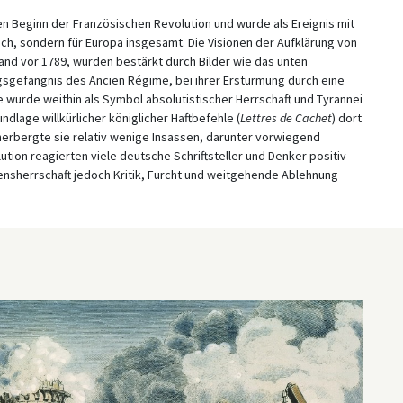
den Beginn der Französischen Revolution und wurde als Ereignis mit
ich, sondern für Europa insgesamt. Die Visionen der Aufklärung von
land vor 1789, wurden bestärkt durch Bilder wie das unten
ngsgefängnis des Ancien Régime, bei ihrer Erstürmung durch eine
 wurde weithin als Symbol absolutistischer Herrschaft und Tyrannei
dlage willkürlicher königlicher Haftbefehle (
Lettres de Cachet
) dort
herbergte sie relativ wenige Insassen, darunter vorwiegend
tion reagierten viele deutsche Schriftsteller und Denker positiv
ckensherrschaft jedoch Kritik, Furcht und weitgehende Ablehnung