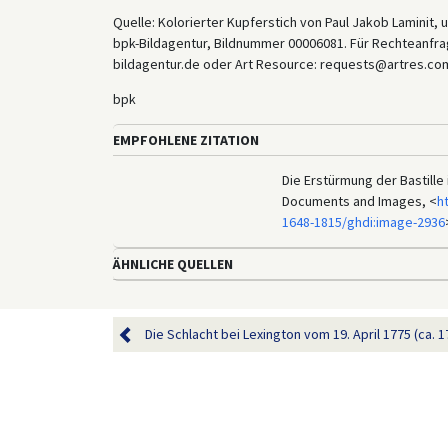
Quelle: Kolorierter Kupferstich von Paul Jakob Laminit, u
bpk-Bildagentur, Bildnummer 00006081. Für Rechteanfrag
bildagentur.de oder Art Resource: requests@artres.com
bpk
EMPFOHLENE ZITATION
Die Erstürmung der Bastille i
Documents and Images, <
h
1648-1815/ghdi:image-2936
ÄHNLICHE QUELLEN
Die Schlacht bei Lexington vom 19. April 1775 (ca. 1