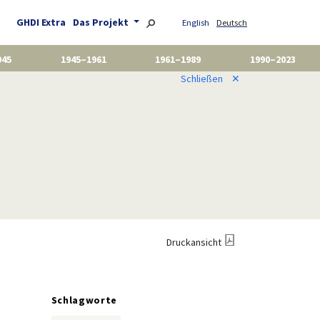
GHDI Extra
Das Projekt
English
Deutsch
945
1945–1961
1961–1989
1990–2023
Schließen
✕
Druckansicht
Schlagworte