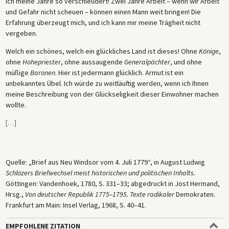
ich meine Jahre so verschleudert! Zwei Jahre Arbeit – wenn wir Arbeit
und Gefahr nicht scheuen – können einen Mann weit bringen! Die
Erfahrung überzeugt mich, und ich kann mir meine Trägheit nicht
vergeben.
Welch ein schönes, welch ein glückliches Land ist dieses! Ohne
Könige
,
ohne
Hohepriester
, ohne aussaugende
Generalpächter
, und ohne
müßige
Baronen
. Hier ist jedermann glücklich. Armut ist ein
unbekanntes Übel. Ich würde zu weitläuftig werden, wenn ich Ihnen
meine Beschreibung von der Glückseligkeit dieser Einwohner machen
wollte.
[
…
]
Quelle: „Brief aus Neu Windsor vom 4. Juli 1779“, in August Ludwig
Schlözers Briefwechsel meist historischen und politischen Inhalts.
Göttingen: Vandenhoek, 1780, S. 331–33; abgedruckt in Jost Hermand,
Hrsg.,
Von deutscher Republik 1775–1795. Texte radikaler
Demokraten.
Frankfurt am Main: Insel Verlag, 1968, S. 40–41.
EMPFOHLENE ZITATION