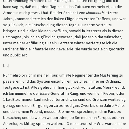
Unternehmungen haben bisher den glücklichsten Fortgang; und ich
kann sagen, daß mit jedem Tage sich das Zutrauen vermehret, so die
Armee in mich gesetzt hat. Bei der Schlacht von
Monmouth
letztern
Jahrs, kommandierte ich den linken Flügel des ersten Treffens, und war
so glücklich, die Entscheidung dieses Tags zu unserm Vorteil zu
bringen. Und in allen kleinen Vorfällen, sowohl in letzterer als in dieser
Campagne, bin ich so glücklich gewesen, daß jeder Soldat wünschet,
unter meiner Anführung zu sein. Letztern Winter verfertigte ich die
Ordinanz für die Infanterie und Kavallerie: sie wurde sogleich gedruckt
und publiciert.
[
…
]
Nunmehro bin ich in meiner Tour, um alle Regimenter die Musterung zu
passieren, und das System einzuführen, welches in meiner Ordinanz
festgesetzt ist. Alles gehet mir hier glücklich von statten. Mein Freund,
ich bin nunmehro der
fünfte
General im Rang: und wenn ein Fieber, oder
1 Lot Blei, meinen Lauf nicht unterbricht; so sind die Grenzen weitläuftig
genug, um einen Ehrgeizigen zu befriedigen. Zwei bis drei Jahre Mühe:
und dann, mein Freund, müssen Sie mir versprechen, mich in Paris zu
besuchen; und da wollen wir abreden, ob Sie mit mir in Europa, oder in
Amerika, zu Mittag speisen wollen. – O mein teuerster
Fr
… warum habe