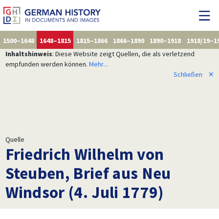
1500–1648
1648–1815
1815–1866
1866–1890
1890–1918
1918/19–1
Inhaltshinweis
: Diese Website zeigt Quellen, die als verletzend
empfunden werden können.
Mehr...
Schließen
✕
Quelle
Friedrich Wilhelm von
Steuben, Brief aus Neu
Windsor (4. Juli 1779)