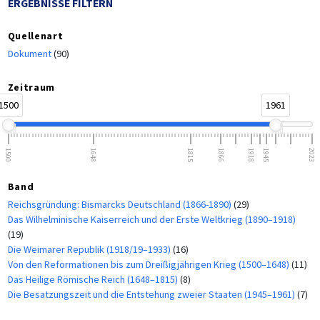
ERGEBNISSE FILTERN
Quellenart
Dokument
(90)
Zeitraum
1500
1961
1500
1648
1815
1866
1918
1945
2023
Band
Reichsgründung: Bismarcks Deutschland (1866-1890)
(29)
Das Wilhelminische Kaiserreich und der Erste Weltkrieg (1890–1918)
(19)
Die Weimarer Republik (1918/19–1933)
(16)
Von den Reformationen bis zum Dreißigjährigen Krieg (1500–1648)
(11)
Das Heilige Römische Reich (1648–1815)
(8)
Die Besatzungszeit und die Entstehung zweier Staaten (1945–1961)
(7)