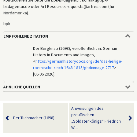
bildagentur.de oder Art Resource: requests@artres.com (für
Nordamerika).
bpk
EMPFOHLENE ZITATION
Der Bergknap (1698), veröffentlicht in: German
History in Documents and Images,
<
https://germanhistorydocs.org/de/das-heilige-
roemische-reich-1648-1815/ghdi:image-2717
>
[06.06.2026].
ÄHNLICHE QUELLEN
Anweisungen des
preußischen
Der Tuchmacher (1698)
„Soldatenkönigs“ Friedrich
Wi...