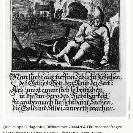
Quelle: bpk-Bildagentur, Bildnummer 20004204. Für Rechteanfragen
kontaktieren Sie bitte die bpk-Bildagentur: kontakt@bpk-