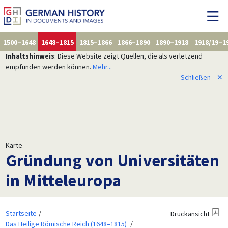
1500–1648
1648–1815
1815–1866
1866–1890
1890–1918
1918/19–1
Inhaltshinweis
: Diese Website zeigt Quellen, die als verletzend
empfunden werden können.
Mehr...
Schließen
✕
Karte
Gründung von Universitäten
in Mitteleuropa
Startseite
Druckansicht
Das Heilige Römische Reich (1648–1815)