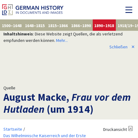
1500–1648
1648–1815
1815–1866
1866–1890
1890–1918
1918/19–1
Inhaltshinweis
: Diese Website zeigt Quellen, die als verletzend
empfunden werden können.
Mehr...
Schließen
✕
Quelle
August Macke,
Frau vor dem
Hutladen
(um 1914)
Startseite
Druckansicht
Das Wilhelminische Kaiserreich und der Erste