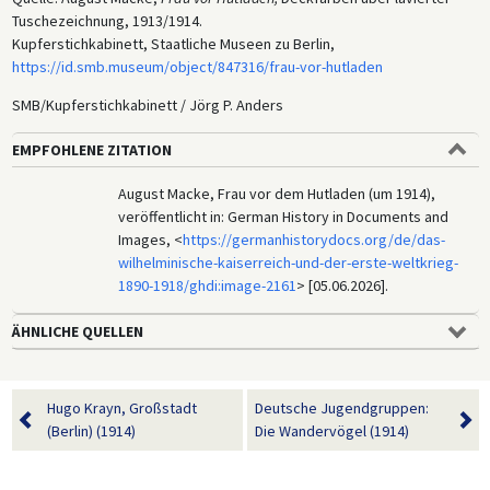
Tuschezeichnung, 1913/1914.
Kupferstichkabinett, Staatliche Museen zu Berlin,
https://id.smb.museum/object/847316/frau-vor-hutladen
SMB/Kupferstichkabinett / Jörg P. Anders
EMPFOHLENE ZITATION
August Macke, Frau vor dem Hutladen (um 1914),
veröffentlicht in: German History in Documents and
Images, <
https://germanhistorydocs.org/de/das-
wilhelminische-kaiserreich-und-der-erste-weltkrieg-
1890-1918/ghdi:image-2161
> [05.06.2026].
ÄHNLICHE QUELLEN
Hugo Krayn, Großstadt
Deutsche Jugendgruppen:
(Berlin) (1914)
Die Wandervögel (1914)