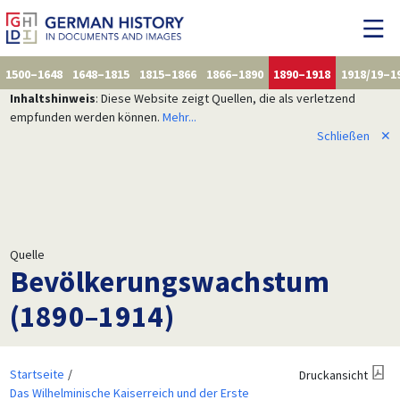
1500–1648
1648–1815
1815–1866
1866–1890
1890–1918
1918/19–1
Inhaltshinweis
: Diese Website zeigt Quellen, die als verletzend
empfunden werden können.
Mehr...
Schließen
✕
Quelle
Bevölkerungswachstum
(1890–1914)
Startseite
Druckansicht
Das Wilhelminische Kaiserreich und der Erste