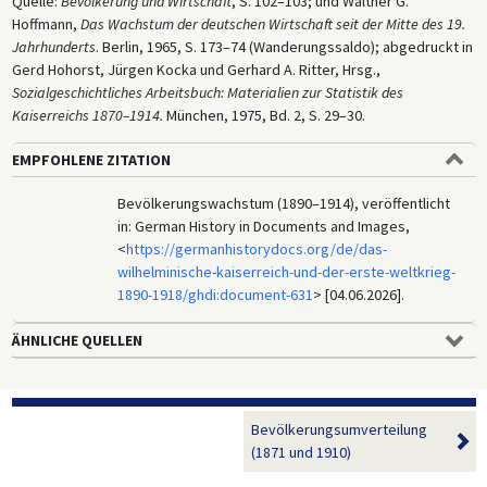
Quelle:
Bevölkerung und Wirtschaft
, S. 102–103; und Walther G.
Hoffmann,
Das Wachstum der deutschen Wirtschaft seit der Mitte des 19.
Jahrhunderts
. Berlin, 1965, S. 173–74 (Wanderungssaldo); abgedruckt in
Gerd Hohorst, Jürgen Kocka und Gerhard A. Ritter, Hrsg.,
Sozialgeschichtliches Arbeitsbuch: Materialien zur Statistik des
Kaiserreichs 1870–1914.
München, 1975, Bd. 2, S. 29–30.
EMPFOHLENE ZITATION
Bevölkerungswachstum (1890–1914), veröffentlicht
in: German History in Documents and Images,
<
https://germanhistorydocs.org/de/das-
wilhelminische-kaiserreich-und-der-erste-weltkrieg-
1890-1918/ghdi:document-631
> [04.06.2026].
ÄHNLICHE QUELLEN
Bevölkerungsumverteilung
(1871 und 1910)