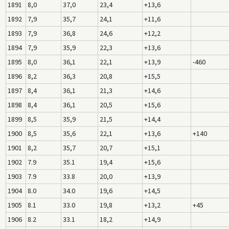
1891
8,0
37,0
23,4
+13,6
1892
7,9
35,7
24,1
+11,6
1893
7,9
36,8
24,6
+12,2
1894
7,9
35,9
22,3
+13,6
1895
8,0
36,1
22,1
+13,9
-460
1896
8,2
36,3
20,8
+15,5
1897
8,4
36,1
21,3
+14,6
1898
8,4
36,1
20,5
+15,6
1899
8,5
35,9
21,5
+14,4
1900
8,5
35,6
22,1
+13,6
+140
1901
8,2
35,7
20,7
+15,1
1902
7.9
35.1
19,4
+15,6
1903
7.9
33.8
20,0
+13,9
1904
8.0
34.0
19,6
+14,5
1905
8.1
33.0
19,8
+13,2
+45
1906
8.2
33.1
18,2
+14,9