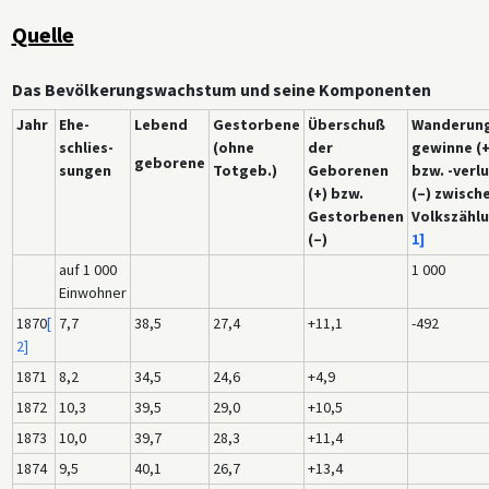
Quelle
Das Bevölkerungswachstum und seine Komponenten
Jahr
Ehe-
Lebend
Gestorbene
Überschuß
Wanderung
schlies-
(ohne
der
gewinne (+
geborene
sungen
Totgeb.)
Geborenen
bzw. -verl
(+) bzw.
(–) zwisch
Gestorbenen
Volkszähl
(–)
1]
auf 1 000
1 000
Einwohner
1870
[
7,7
38,5
27,4
+11,1
-492
2]
1871
8,2
34,5
24,6
+4,9
1872
10,3
39,5
29,0
+10,5
1873
10,0
39,7
28,3
+11,4
1874
9,5
40,1
26,7
+13,4