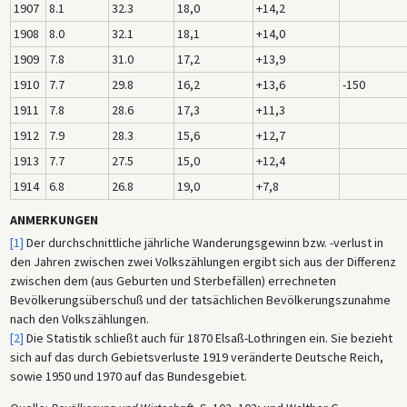
1907
8.1
32.3
18,0
+14,2
1908
8.0
32.1
18,1
+14,0
1909
7.8
31.0
17,2
+13,9
1910
7.7
29.8
16,2
+13,6
-150
1911
7.8
28.6
17,3
+11,3
1912
7.9
28.3
15,6
+12,7
1913
7.7
27.5
15,0
+12,4
1914
6.8
26.8
19,0
+7,8
ANMERKUNGEN
[1]
Der durchschnittliche jährliche Wanderungsgewinn bzw. -verlust in
den Jahren zwischen zwei Volkszählungen ergibt sich aus der Differenz
zwischen dem (aus Geburten und Sterbefällen) errechneten
Bevölkerungsüberschuß und der tatsächlichen Bevölkerungszunahme
nach den Volkszählungen.
[2]
Die Statistik schließt auch für 1870 Elsaß-Lothringen ein. Sie bezieht
sich auf das durch Gebietsverluste 1919 veränderte Deutsche Reich,
sowie 1950 und 1970 auf das Bundesgebiet.