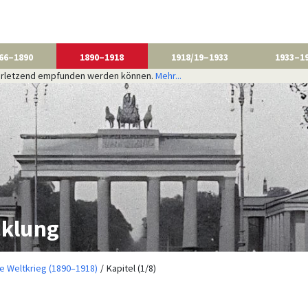
66–1890
1890–1918
1918/19–1933
1933–1
 verletzend empfunden werden können.
Mehr...
cklung
te Weltkrieg (1890–1918)
Kapitel (1/8)