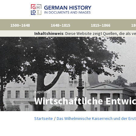
1500–1648
1648–1815
1815–1866
18
Inhaltshinweis
: Diese Website zeigt Quellen, die als
Kapitel 1
Wirtschaftliche Entwi
Startseite
Das Wilhelminische Kaiserreich und der Ers