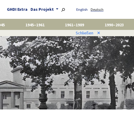
GHDI Extra
Das Projekt
English
Deutsch
945
1945–1961
1961–1989
1990–2023
Schließen
✕