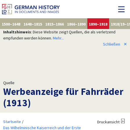
1500–1648
1648–1815
1815–1866
1866–1890
1890–1918
1918/19–1
Inhaltshinweis
: Diese Website zeigt Quellen, die als verletzend
empfunden werden können.
Mehr...
Schließen
✕
Quelle
Werbeanzeige für Fahrräder
(1913)
Startseite
Druckansicht
Das Wilhelminische Kaiserreich und der Erste