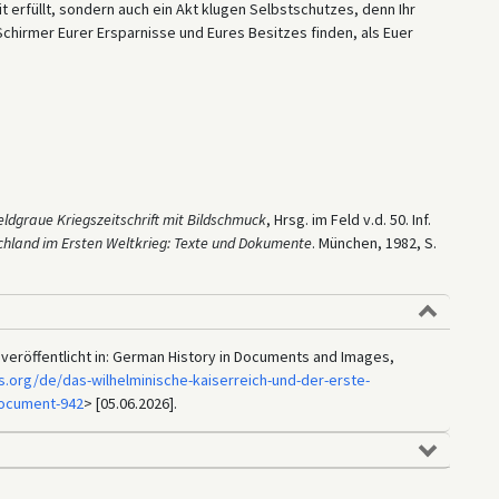
amit erfüllt, sondern auch ein Akt klugen Selbstschutzes, denn Ihr
chirmer Eurer Ersparnisse und Eures Besitzes finden, als Euer
eldgraue Kriegszeitschrift mit Bildschmuck
, Hrsg. im Feld v.d. 50. Inf.
chland im
Ersten Weltkrieg: Texte und Dokumente
. München, 1982, S.
 veröffentlicht in: German History in Documents and Images,
.org/de/das-wilhelminische-kaiserreich-und-der-erste-
document-942
> [05.06.2026].