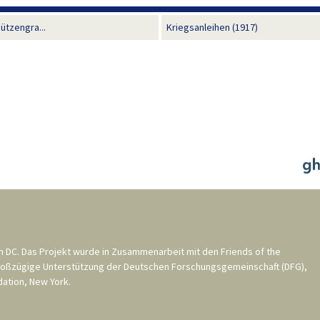
ützengra...
Kriegsanleihen (1917)
n DC
. Das Projekt wurde in Zusammenarbeit mit den
Friends of the
roßzügige Unterstützung der
Deutschen Forschungsgemeinschaft (DFG)
,
ation, New York
.