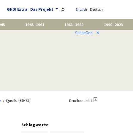
GHDI Extra
Das Projekt
English
Deutsch
945
1945–1961
1961–1989
1990–2023
Schließen
✕
e
Quelle (36/75)
Druckansicht
Schlagworte