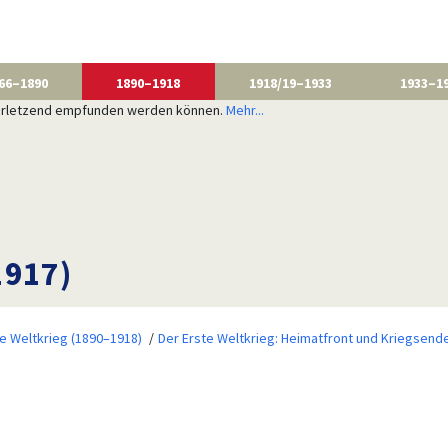
66–1890
1890–1918
1918/19–1933
1933–1
 verletzend empfunden werden können.
Mehr...
1917)
te Weltkrieg (1890–1918)
Der Erste Weltkrieg: Heimatfront und Kriegsend