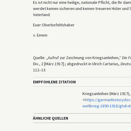
Es ist nicht nur eine heilige, nationale Pflicht, die Ihr d
werdet keinen sicheren und keinen treueren Hüter und S
Vaterland.
Euer Oberbefehlshaber
v. Einem
Quelle: „Aufruf zur Zeichnung von Kriegsanleihen,“
Die F
Div., 2 [März 1917].; abgedruckt in Ulrich Cartarius,
Deuts
112–13.
EMPFOHLENE ZITATION
Kriegsanleihen (März 1917),
<
https://germanhistorydocs
weltkrieg-1890-1918/ghdi:
ÄHNLICHE QUELLEN