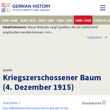
1500–1648
1648–1815
1815–1866
1866–1890
1890–1918
1918/19–1
Inhaltshinweis
: Diese Website zeigt Quellen, die als verletzend
empfunden werden können.
Mehr...
Schließen
✕
Quelle
Kriegszerschossener Baum
(4. Dezember 1915)
Startseite
Druckansicht
Das Wilhelminische Kaiserreich und der Erste