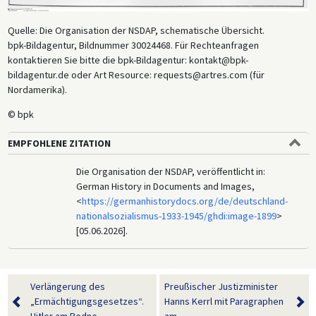
Quelle: Die Organisation der NSDAP, schematische Übersicht.
bpk-Bildagentur, Bildnummer 30024468. Für Rechteanfragen
kontaktieren Sie bitte die bpk-Bildagentur: kontakt@bpk-
bildagentur.de oder Art Resource: requests@artres.com (für
Nordamerika).
© bpk
EMPFOHLENE ZITATION
Die Organisation der NSDAP, veröffentlicht in:
German History in Documents and Images,
<
https://germanhistorydocs.org/de/deutschland-
nationalsozialismus-1933-1945/ghdi:image-1899
>
[05.06.2026].
Verlängerung des
Preußischer Justizminister
„Ermächtigungsgesetzes“.
Hanns Kerrl mit Paragraphen
Hitler am Redne...
am...