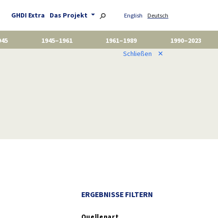
GHDI Extra
Das Projekt
English
Deutsch
945
1945–1961
1961–1989
1990–2023
Schließen
✕
ERGEBNISSE FILTERN
Quellenart