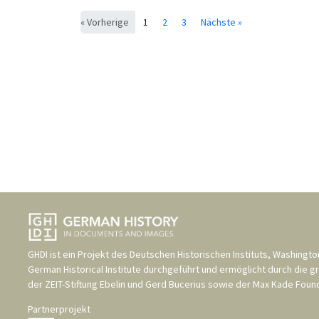
« Vorherige
1
2
3
Nächste »
GHDI ist ein Projekt des
Deutschen Historischen Instituts, Washingto
German Historical Institute
durchgeführt und ermöglicht durch die g
der
ZEIT-Stiftung Ebelin und Gerd Bucerius
sowie der
Max Kade Found
Partnerprojekt