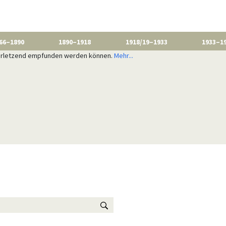
66–1890
1890–1918
1918/19–1933
1933–1
 verletzend empfunden werden können.
Mehr...