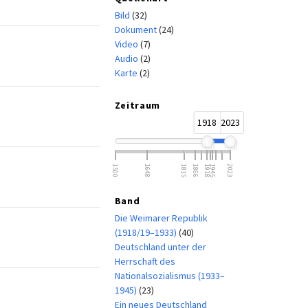
Bild
(32)
Dokument
(24)
Video
(7)
Audio
(2)
Karte
(2)
Zeitraum
1918
2023
1500
1648
1815
1866
1918
1945
2023
Band
Die Weimarer Republik
(1918/19–1933)
(40)
Deutschland unter der
Herrschaft des
Nationalsozialismus (1933–
1945)
(23)
Ein neues Deutschland