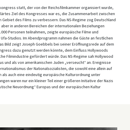
lmkongress statt, der von der Reichsfilmkammer organisiert wurde,
lärtes Ziel des Kongresses war es, die Zusammenarbeit zwischen
 Gebiet des Films zu verbessern. Das NS-Regime zog Deutschland
 aber in anderen Bereichen der internationalen Beziehungen
2.000 Personen teilnahmen, zeigte europäische Filme und
en Ufa-Studios. Im Abendprogramm nahmen die Gäste an festlichen
as Bild zeigt Joseph Goebbels bei seiner Eröffnungsrede auf dem
ongress dazu genutzt werden könnte, dem Einfluss Hollywoods
he Filmindustrie gefördert würde. Das NS-Regime sah Hollywood
us und als von amerikanischen Juden „verseucht“ an. Ereignisse
rnationalismus der Nationalsozialisten, die sowohl eine allein auf
 als auch eine eindeutig europäische Kulturordnung unter
gen waren nur ein kleiner Teil einer größeren Initiative der Nazis
histische Neuordnung“ Europas und der europäischen Kultur