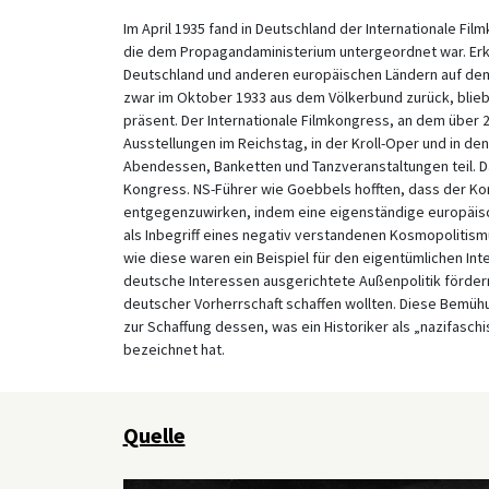
Im April 1935 fand in Deutschland der Internationale Fi
die dem Propagandaministerium untergeordnet war. Erk
Deutschland und anderen europäischen Ländern auf dem
zwar im Oktober 1933 aus dem Völkerbund zurück, blieb
präsent. Der Internationale Filmkongress, an dem über 
Ausstellungen im Reichstag, in der Kroll-Oper und in d
Abendessen, Banketten und Tanzveranstaltungen teil. D
Kongress. NS-Führer wie Goebbels hofften, dass der K
entgegenzuwirken, indem eine eigenständige europäisc
als Inbegriff eines negativ verstandenen Kosmopolitism
wie diese waren ein Beispiel für den eigentümlichen Inte
deutsche Interessen ausgerichtete Außenpolitik fördern
deutscher Vorherrschaft schaffen wollten. Diese Bemühun
zur Schaffung dessen, was ein Historiker als „nazifasc
bezeichnet hat.
Quelle