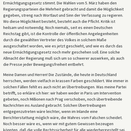
Ermächtigungsgesetz stimmt. Die Wahlen vom 5. März haben den
Regierungsparteien die Mehrheit gebracht und damit die Möglichkeit
gegeben, streng nach Wortlaut und Sinn der Verfassung zu regieren.
Wo diese Möglichkeit besteht, besteht auch die Pflicht. Kritik ist
heilsam und notwendig. Noch niemals, seit es einen Deutschen
Reichstag gibt, ist die Kontrolle der öffentlichen Angelegenheiten
durch die gewählten Vertreter des Volkes in solchem Maße
ausgeschaltet worden, wie es jetzt geschieht, und wie es durch das
neue Ermächtigungsgesetz noch mehr geschehen soll. Eine solche
Allmacht der Regierung muß sich um so schwerer auswirken, als auch
die Presse jeder Bewegungsfreiheit entbehrt.
Meine Damen und Herren! Die Zustände, die heute in Deutschland
herrschen, werden vielfach in krassen Farben geschildert. Wie immer in
solchen Fällen fehlt es auch nicht an Übertreibungen. Was meine Partei
betrifft, so erkläre ich hier: wir haben weder in Paris um Intervention
gebeten, noch Millionen nach Prag verschoben, noch übertreibende
Nachrichten ins Ausland gebracht. Solchen Übertreibungen
entgegenzutreten wäre leichter, wenn im Inlande eine
Berichterstattung möglich wäre, die Wahres vom Falschen scheidet.
Noch besser wäre es, wenn wir mit gutem Gewissen bezeugen
könnten, daß die volle Rechtssicherheit für alle wiederhergestellt sei.