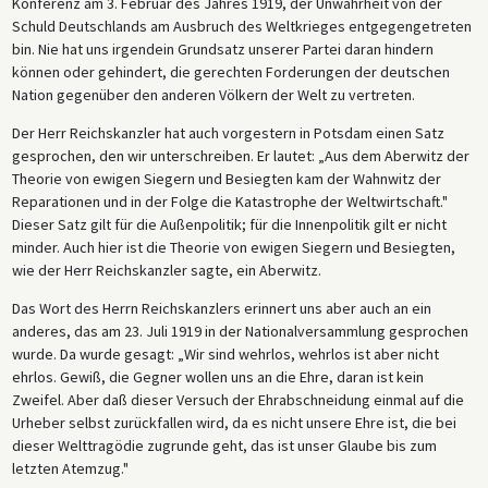
Konferenz am 3. Februar des Jahres 1919, der Unwahrheit von der
Schuld Deutschlands am Ausbruch des Weltkrieges entgegengetreten
bin. Nie hat uns irgendein Grundsatz unserer Partei daran hindern
können oder gehindert, die gerechten Forderungen der deutschen
Nation gegenüber den anderen Völkern der Welt zu vertreten.
Der Herr Reichskanzler hat auch vorgestern in Potsdam einen Satz
gesprochen, den wir unterschreiben. Er lautet: „Aus dem Aberwitz der
Theorie von ewigen Siegern und Besiegten kam der Wahnwitz der
Reparationen und in der Folge die Katastrophe der Weltwirtschaft."
Dieser Satz gilt für die Außenpolitik; für die Innenpolitik gilt er nicht
minder. Auch hier ist die Theorie von ewigen Siegern und Besiegten,
wie der Herr Reichskanzler sagte, ein Aberwitz.
Das Wort des Herrn Reichskanzlers erinnert uns aber auch an ein
anderes, das am 23. Juli 1919 in der Nationalversammlung gesprochen
wurde. Da wurde gesagt: „Wir sind wehrlos, wehrlos ist aber nicht
ehrlos. Gewiß, die Gegner wollen uns an die Ehre, daran ist kein
Zweifel. Aber daß dieser Versuch der Ehrabschneidung einmal auf die
Urheber selbst zurückfallen wird, da es nicht unsere Ehre ist, die bei
dieser Welttragödie zugrunde geht, das ist unser Glaube bis zum
letzten Atemzug."