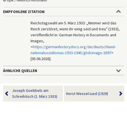
© bpk / Heinrich Hoffmann
EMPFOHLENE ZITATION
Reichstagswahl am 5. März 1933: „Nimmer wird das
Reich zerstöret, wenn ihr einig seid und treu” (1933),
veröffentlicht in: German History in Documents and
Images,
<
https://germanhistorydocs.org/de/deutschland-
nationalsozialismus-1933-1945/ghdi:image-2097
>
[05.06.2026].
ÄHNLICHE QUELLEN
Joseph Goebbels am
Horst Wessel-Lied (1929)
Schreibtisch (1. März 1933)