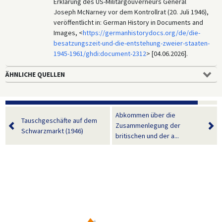
Erklärung des US-Militärgouverneurs General
Joseph McNarney vor dem Kontrollrat (20. Juli 1946),
veröffentlicht in: German History in Documents and
Images, <
https://germanhistorydocs.org/de/die-
besatzungszeit-und-die-entstehung-zweier-staaten-
1945-1961/ghdi:document-2312
> [04.06.2026].
ÄHNLICHE QUELLEN
Abkommen über die
Tauschgeschäfte auf dem
Zusammenlegung der
Schwarzmarkt (1946)
britischen und der a...