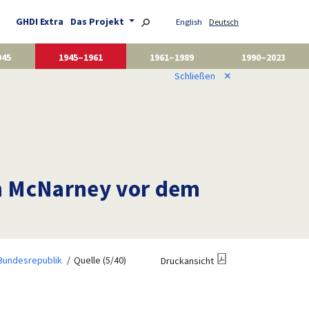
GHDI Extra
Das Projekt
English
Deutsch
945
1945–1961
1961–1989
1990–2023
Schließen
✕
ph McNarney vor dem
 Bundesrepublik
Quelle (5/40)
Druckansicht