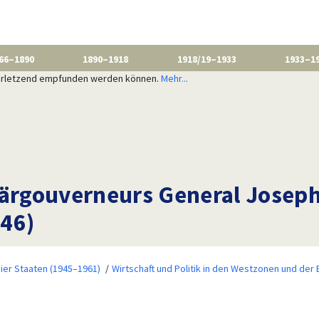
66–1890
1890–1918
1918/19–1933
1933–1
 verletzend empfunden werden können.
Mehr...
itärgouverneurs General Jose
946)
ier Staaten (1945–1961)
Wirtschaft und Politik in den Westzonen und der