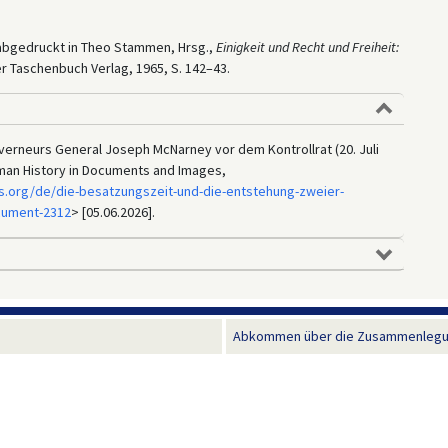
; abgedruckt in Theo Stammen, Hrsg.,
Einigkeit und Recht und Freiheit:
r Taschenbuch Verlag, 1965, S. 142–43.
verneurs General Joseph McNarney vor dem Kontrollrat (20. Juli
erman History in Documents and Images,
s.org/de/die-besatzungszeit-und-die-entstehung-zweier-
cument-2312
> [05.06.2026].
Abkommen über die Zusammenlegung 